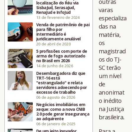
outras
localização do Réu via
SisbaJud, SerasaJud,
varas
RenaJud e InfoJud
especializa
13 de fevereiro de 2024
Venda de patrimônio de pai
das na
para filho por
matéria,
intermediário é
juridicamente anulável
os
20 de abril de 2020
magistrad
5 profissões com porte de
arma de fogo autorizado
os do TJ-
no Brasil em 2026
14 de junho de 2026
SC terão
Desembargadora diz que
um nível
TRT-16 está
"estrangulado" e relata
de
servidores adoecendo por
anonimat
excesso de trabalho
06 de agosto de 2026
o inédito
Negócios imobiliários em
na Justiça
xeque: como a nova CNIB
2.0 pode gerar insegurança
brasileira.
ao adquirente
06 de janeiro de 2025
Para a
De um jeito inovador,