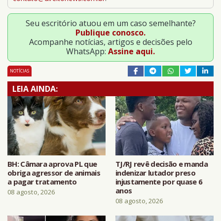
Seu escritório atuou em um caso semelhante?
Publique conosco.
Acompanhe notícias, artigos e decisões pelo
WhatsApp:
Assine aqui.
NOTÍCIAS
LEIA AINDA:
BH: Câmara aprova PL que
TJ/RJ revê decisão e manda
obriga agressor de animais
indenizar lutador preso
a pagar tratamento
injustamente por quase 6
anos
08 agosto, 2026
08 agosto, 2026