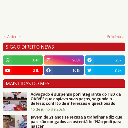
Anterior
Próxima
SIGA O DIREITO NEWS
3.4K
960k
25k
21k
161k
8.9k
MAIS LIDAS DO MÊS
Advogado é suspenso por integrante do TED da
OAB/ES que copiava suas peças, segundo a
defesa; conflito de interesses é questionado
16 de julho de 2026
Jovem de 21 anos se recusa a trabalhar e diz que
pais são obrigados a sustentá-lo: ‘Não pedi para
nascer’