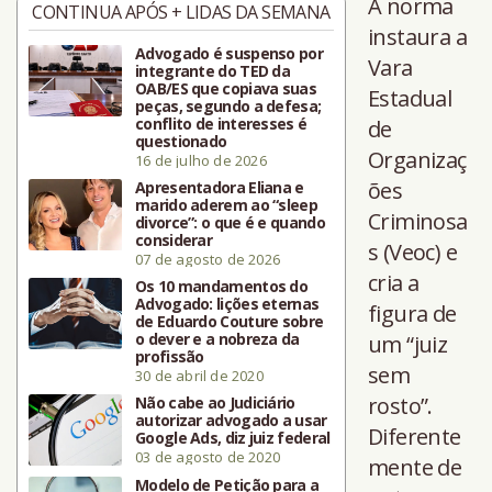
A norma
CONTINUA APÓS + LIDAS DA SEMANA
instaura a
Advogado é suspenso por
Vara
integrante do TED da
OAB/ES que copiava suas
Estadual
peças, segundo a defesa;
conflito de interesses é
de
questionado
Organizaç
16 de julho de 2026
ões
Apresentadora Eliana e
marido aderem ao “sleep
Criminosa
divorce”: o que é e quando
considerar
s (Veoc) e
07 de agosto de 2026
cria a
Os 10 mandamentos do
Advogado: lições eternas
figura de
de Eduardo Couture sobre
o dever e a nobreza da
um “juiz
profissão
sem
30 de abril de 2020
rosto”.
Não cabe ao Judiciário
autorizar advogado a usar
Diferente
Google Ads, diz juiz federal
03 de agosto de 2020
mente de
Modelo de Petição para a