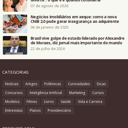
07 de agosto de 2026
Negócios imobiliários em xeque: como a nova
CNIB 2.0 pode gerar insegurança ao adquirente
06 de janeiro de 2025
Brasil vive golpe de estado liderado por Alexandre
de Moraes, diz jornal mais importante do mundo
22 de julho de 2026
CATEGORIAS
Notícias
Artigos
Polêmicas
Curiosidades
Dicas
Concursos
Inteligência Artificial
Marketing
Cursos
Modelos
Filmes
Livros
Saúde
Vida e Carreira
Entrevistas
Planos
Previdenciário