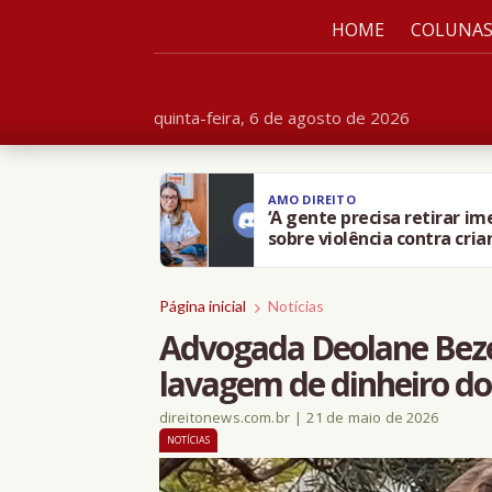
HOME
COLUNA
quinta-feira, 6 de agosto de 2026
AMO DIREITO
‘A gente precisa retirar i
sobre violência contra cria
Página inicial
Notícias
Advogada Deolane Beze
lavagem de dinheiro d
direitonews.com.br
|
21 de maio de 2026
NOTÍCIAS