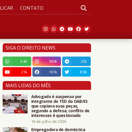
LICAR
CONTATO
SIGA O DIREITO NEWS
3.4K
960k
25k
21k
161k
8.9k
MAIS LIDAS DO MÊS
Advogado é suspenso por
integrante do TED da OAB/ES
que copiava suas peças,
segundo a defesa; conflito de
interesses é questionado
16 de julho de 2026
Empregadora de doméstica