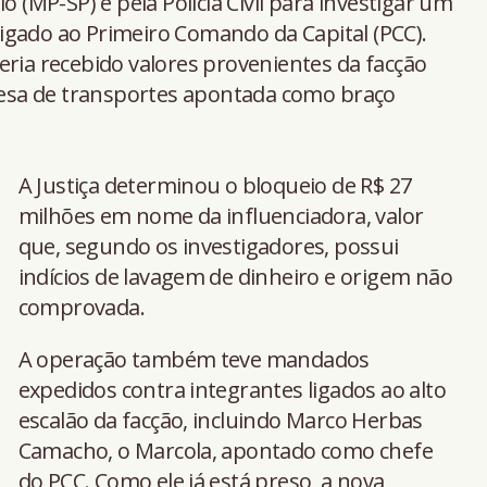
o (MP-SP) e pela Polícia Civil para investigar um
igado ao Primeiro Comando da Capital (PCC).
eria recebido valores provenientes da facção
esa de transportes apontada como braço
A Justiça determinou o bloqueio de R$ 27
milhões em nome da influenciadora, valor
que, segundo os investigadores, possui
indícios de lavagem de dinheiro e origem não
comprovada.
A operação também teve mandados
expedidos contra integrantes ligados ao alto
escalão da facção, incluindo Marco Herbas
Camacho, o Marcola, apontado como chefe
do PCC. Como ele já está preso, a nova