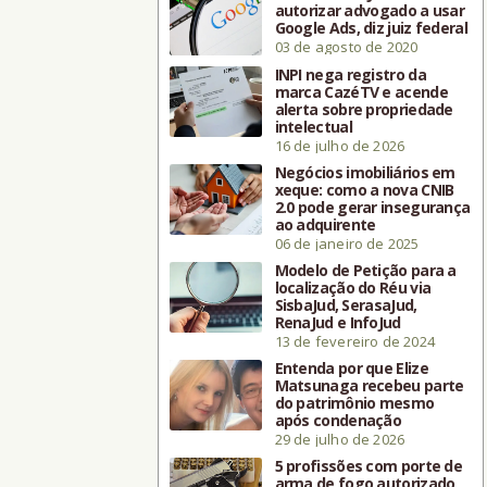
autorizar advogado a usar
Google Ads, diz juiz federal
03 de agosto de 2020
INPI nega registro da
marca CazéTV e acende
alerta sobre propriedade
intelectual
16 de julho de 2026
Negócios imobiliários em
xeque: como a nova CNIB
2.0 pode gerar insegurança
ao adquirente
06 de janeiro de 2025
Modelo de Petição para a
localização do Réu via
SisbaJud, SerasaJud,
RenaJud e InfoJud
13 de fevereiro de 2024
Entenda por que Elize
Matsunaga recebeu parte
do patrimônio mesmo
após condenação
29 de julho de 2026
5 profissões com porte de
arma de fogo autorizado