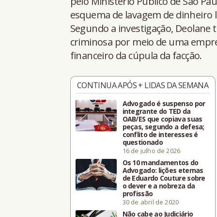
pelo Ministério Público de São Paul
esquema de lavagem de dinheiro l
Segundo a investigação, Deolane t
criminosa por meio de uma empr
financeiro da cúpula da facção.
CONTINUA APÓS + LIDAS DA SEMANA
Advogado é suspenso por
integrante do TED da
OAB/ES que copiava suas
peças, segundo a defesa;
conflito de interesses é
questionado
16 de julho de 2026
Os 10 mandamentos do
Advogado: lições eternas
de Eduardo Couture sobre
o dever e a nobreza da
profissão
30 de abril de 2020
Não cabe ao Judiciário