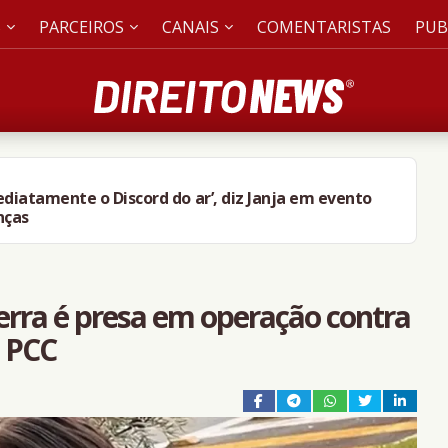
S
PARCEIROS
CANAIS
COMENTARISTAS
PUB
mediatamente o Discord do ar’, diz Janja em evento
nças
rra é presa em operação contra
o PCC