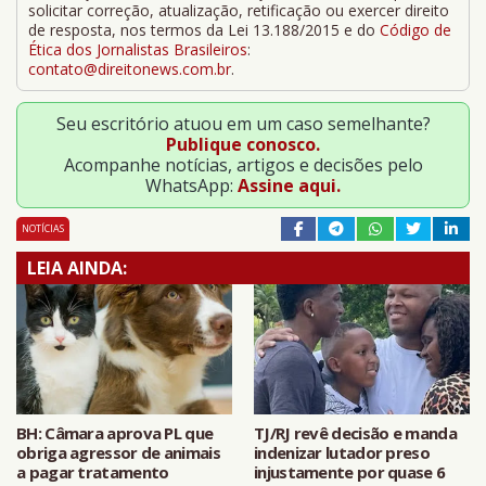
solicitar correção, atualização, retificação ou exercer direito
de resposta, nos termos da Lei 13.188/2015 e do
Código de
Ética dos Jornalistas Brasileiros
:
contato@direitonews.com.br
.
Seu escritório atuou em um caso semelhante?
Publique conosco.
Acompanhe notícias, artigos e decisões pelo
WhatsApp:
Assine aqui.
NOTÍCIAS
LEIA AINDA:
BH: Câmara aprova PL que
TJ/RJ revê decisão e manda
obriga agressor de animais
indenizar lutador preso
a pagar tratamento
injustamente por quase 6