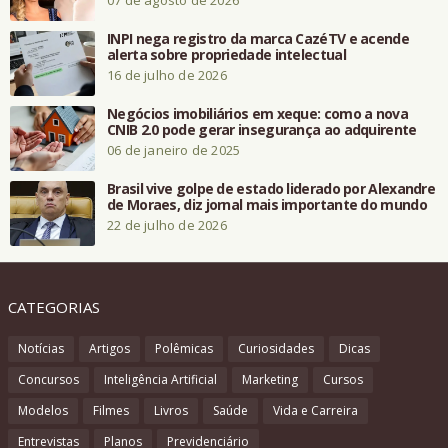
07 de agosto de 2026
INPI nega registro da marca CazéTV e acende
alerta sobre propriedade intelectual
16 de julho de 2026
Negócios imobiliários em xeque: como a nova
CNIB 2.0 pode gerar insegurança ao adquirente
06 de janeiro de 2025
Brasil vive golpe de estado liderado por Alexandre
de Moraes, diz jornal mais importante do mundo
22 de julho de 2026
CATEGORIAS
Notícias
Artigos
Polêmicas
Curiosidades
Dicas
Concursos
Inteligência Artificial
Marketing
Cursos
Modelos
Filmes
Livros
Saúde
Vida e Carreira
Entrevistas
Planos
Previdenciário