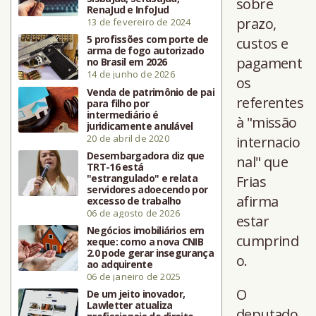
sobre
RenaJud e InfoJud
prazo,
13 de fevereiro de 2024
5 profissões com porte de
custos e
arma de fogo autorizado
pagament
no Brasil em 2026
14 de junho de 2026
os
Venda de patrimônio de pai
referentes
para filho por
intermediário é
à "missão
juridicamente anulável
20 de abril de 2020
internacio
Desembargadora diz que
nal" que
TRT-16 está
"estrangulado" e relata
Frias
servidores adoecendo por
afirma
excesso de trabalho
06 de agosto de 2026
estar
Negócios imobiliários em
cumprind
xeque: como a nova CNIB
2.0 pode gerar insegurança
o.
ao adquirente
06 de janeiro de 2025
O
De um jeito inovador,
Lawletter atualiza
deputado