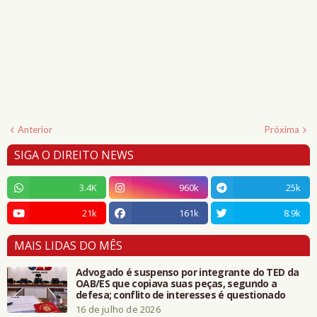
Anterior
Próxima
SIGA O DIREITO NEWS
3.4K
960k
25k
21k
161k
8.9k
MAIS LIDAS DO MÊS
Advogado é suspenso por integrante do TED da
OAB/ES que copiava suas peças, segundo a
defesa; conflito de interesses é questionado
16 de julho de 2026