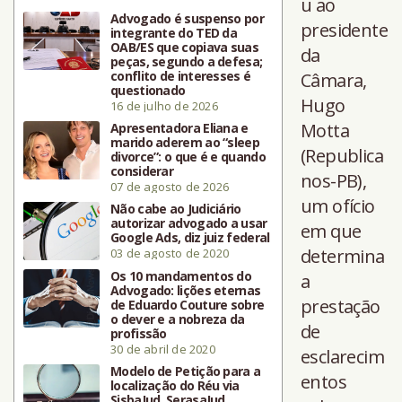
u ao
Advogado é suspenso por
presidente
integrante do TED da
OAB/ES que copiava suas
da
peças, segundo a defesa;
conflito de interesses é
Câmara,
questionado
Hugo
16 de julho de 2026
Motta
Apresentadora Eliana e
marido aderem ao “sleep
(Republica
divorce”: o que é e quando
considerar
nos-PB),
07 de agosto de 2026
um ofício
Não cabe ao Judiciário
autorizar advogado a usar
em que
Google Ads, diz juiz federal
determina
03 de agosto de 2020
Os 10 mandamentos do
a
Advogado: lições eternas
prestação
de Eduardo Couture sobre
o dever e a nobreza da
de
profissão
30 de abril de 2020
esclarecim
Modelo de Petição para a
entos
localização do Réu via
SisbaJud, SerasaJud,