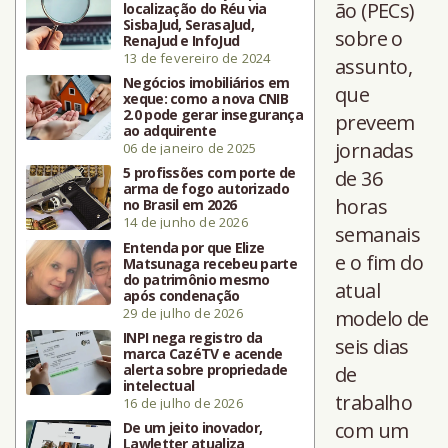
ão (PECs)
localização do Réu via
SisbaJud, SerasaJud,
sobre o
RenaJud e InfoJud
13 de fevereiro de 2024
assunto,
Negócios imobiliários em
que
xeque: como a nova CNIB
2.0 pode gerar insegurança
preveem
ao adquirente
jornadas
06 de janeiro de 2025
5 profissões com porte de
de 36
arma de fogo autorizado
horas
no Brasil em 2026
14 de junho de 2026
semanais
Entenda por que Elize
e o fim do
Matsunaga recebeu parte
do patrimônio mesmo
atual
após condenação
29 de julho de 2026
modelo de
INPI nega registro da
seis dias
marca CazéTV e acende
alerta sobre propriedade
de
intelectual
trabalho
16 de julho de 2026
com um
De um jeito inovador,
Lawletter atualiza