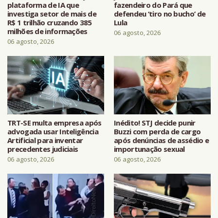
plataforma de IA que
fazendeiro do Pará que
investiga setor de mais de
defendeu ‘tiro no bucho’ de
R$ 1 trilhão cruzando 385
Lula
milhões de informações
06 agosto, 2026
06 agosto, 2026
TRT-SE multa empresa após
Inédito! STJ decide punir
advogada usar Inteligência
Buzzi com perda de cargo
Artificial para inventar
após denúncias de assédio e
precedentes judiciais
importunação sexual
06 agosto, 2026
06 agosto, 2026