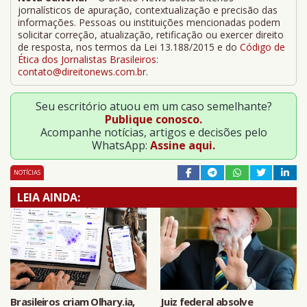
jornalísticos de apuração, contextualização e precisão das
informações. Pessoas ou instituições mencionadas podem
solicitar correção, atualização, retificação ou exercer direito
de resposta, nos termos da Lei 13.188/2015 e do
Código de
Ética dos Jornalistas Brasileiros
:
contato@direitonews.com.br
.
Seu escritório atuou em um caso semelhante?
Publique conosco.
Acompanhe notícias, artigos e decisões pelo
WhatsApp:
Assine aqui.
NOTÍCIAS
LEIA AINDA:
Brasileiros criam Olhary.ia,
Juiz federal absolve