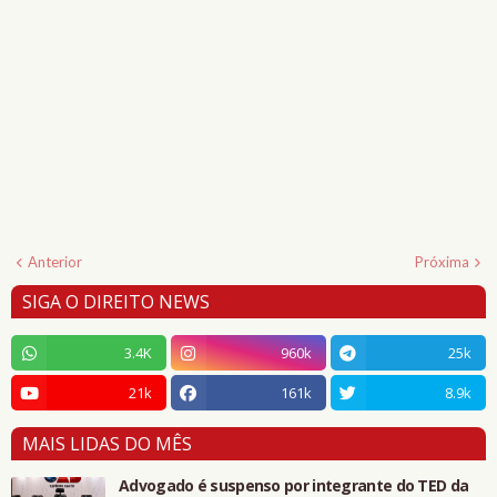
Anterior
Próxima
SIGA O DIREITO NEWS
3.4K
960k
25k
21k
161k
8.9k
MAIS LIDAS DO MÊS
Advogado é suspenso por integrante do TED da