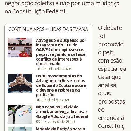
negociação coletiva e não por uma mudança
na Constituição Federal.
O debate
CONTINUA APÓS + LIDAS DA SEMANA
foi
Advogado é suspenso por
promovid
integrante do TED da
OAB/ES que copiava suas
o pela
peças, segundo a defesa;
conflito de interesses é
comissão
questionado
especial da
16 de julho de 2026
Casa que
Os 10 mandamentos do
Advogado: lições eternas
analisa
de Eduardo Couture sobre
o dever e a nobreza da
duas
profissão
30 de abril de 2020
propostas
Não cabe ao Judiciário
de
autorizar advogado a usar
Google Ads, diz juiz federal
emenda à
03 de agosto de 2020
Constituiç
Modelo de Petição para a