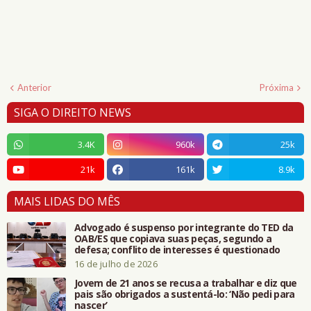
Anterior
Próxima
SIGA O DIREITO NEWS
3.4K
960k
25k
21k
161k
8.9k
MAIS LIDAS DO MÊS
Advogado é suspenso por integrante do TED da
OAB/ES que copiava suas peças, segundo a
defesa; conflito de interesses é questionado
16 de julho de 2026
Jovem de 21 anos se recusa a trabalhar e diz que
pais são obrigados a sustentá-lo: ‘Não pedi para
nascer’