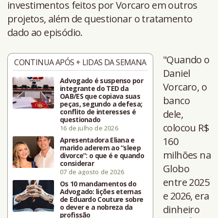
investimentos feitos por Vorcaro em outros
projetos, além de questionar o tratamento
dado ao episódio.
"Quando o
CONTINUA APÓS + LIDAS DA SEMANA
Daniel
Advogado é suspenso por
Vorcaro, o
integrante do TED da
OAB/ES que copiava suas
banco
peças, segundo a defesa;
conflito de interesses é
dele,
questionado
colocou R$
16 de julho de 2026
160
Apresentadora Eliana e
marido aderem ao “sleep
milhões na
divorce”: o que é e quando
considerar
Globo
07 de agosto de 2026
entre 2025
Os 10 mandamentos do
Advogado: lições eternas
e 2026, era
de Eduardo Couture sobre
o dever e a nobreza da
dinheiro
profissão