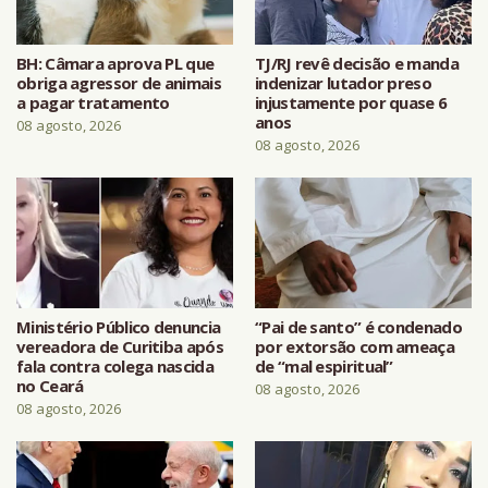
BH: Câmara aprova PL que
TJ/RJ revê decisão e manda
obriga agressor de animais
indenizar lutador preso
a pagar tratamento
injustamente por quase 6
anos
08 agosto, 2026
08 agosto, 2026
Ministério Público denuncia
“Pai de santo” é condenado
vereadora de Curitiba após
por extorsão com ameaça
fala contra colega nascida
de “mal espiritual”
no Ceará
08 agosto, 2026
08 agosto, 2026