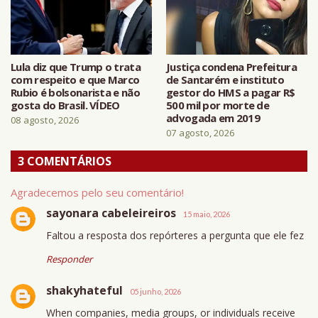
Lula diz que Trump o trata
Justiça condena Prefeitura
com respeito e que Marco
de Santarém e instituto
Rubio é bolsonarista e não
gestor do HMS a pagar R$
gosta do Brasil. VÍDEO
500 mil por morte de
advogada em 2019
08 agosto, 2026
07 agosto, 2026
3 COMENTÁRIOS
Agradecemos pelo seu comentário!
sayonara cabeleireiros
15 maio, 2026
Faltou a resposta dos repórteres a pergunta que ele fez
Responder
shakyhateful
05 junho, 2026
When companies, media groups, or individuals receive