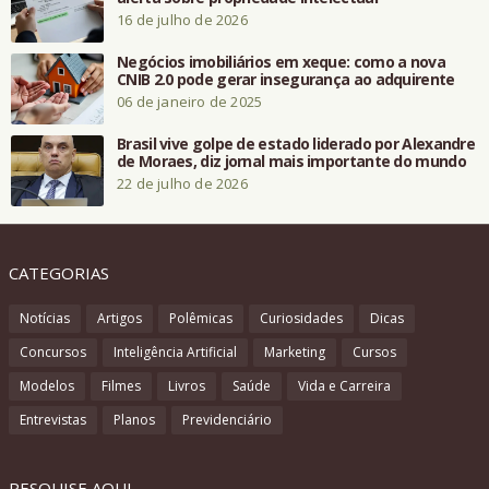
16 de julho de 2026
Negócios imobiliários em xeque: como a nova
CNIB 2.0 pode gerar insegurança ao adquirente
06 de janeiro de 2025
Brasil vive golpe de estado liderado por Alexandre
de Moraes, diz jornal mais importante do mundo
22 de julho de 2026
CATEGORIAS
Notícias
Artigos
Polêmicas
Curiosidades
Dicas
Concursos
Inteligência Artificial
Marketing
Cursos
Modelos
Filmes
Livros
Saúde
Vida e Carreira
Entrevistas
Planos
Previdenciário
PESQUISE AQUI