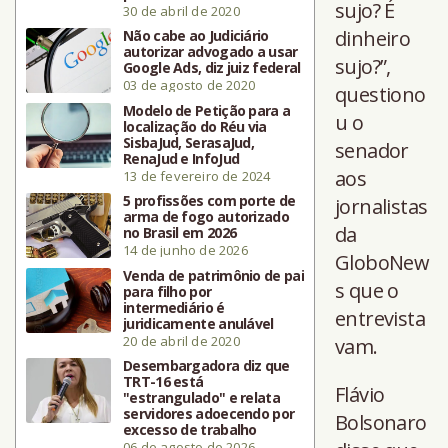
sujo? É
30 de abril de 2020
dinheiro
Não cabe ao Judiciário
autorizar advogado a usar
sujo?”,
Google Ads, diz juiz federal
03 de agosto de 2020
questiono
Modelo de Petição para a
u o
localização do Réu via
SisbaJud, SerasaJud,
senador
RenaJud e InfoJud
aos
13 de fevereiro de 2024
5 profissões com porte de
jornalistas
arma de fogo autorizado
da
no Brasil em 2026
14 de junho de 2026
GloboNew
Venda de patrimônio de pai
s que o
para filho por
intermediário é
entrevista
juridicamente anulável
20 de abril de 2020
vam.
Desembargadora diz que
TRT-16 está
Flávio
"estrangulado" e relata
servidores adoecendo por
Bolsonaro
excesso de trabalho
06 de agosto de 2026