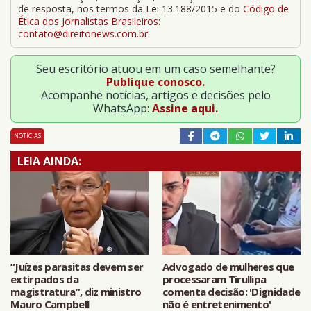
de resposta, nos termos da Lei 13.188/2015 e do
Código de
Ética dos Jornalistas Brasileiros
:
contato@direitonews.com.br
.
Seu escritório atuou em um caso semelhante?
Publique conosco.
Acompanhe notícias, artigos e decisões pelo
WhatsApp:
Assine aqui.
NOTÍCIAS
LEIA AINDA:
“Juízes parasitas devem ser
Advogado de mulheres que
extirpados da
processaram Tirullipa
magistratura”, diz ministro
comenta decisão: 'Dignidade
Mauro Campbell
não é entretenimento'