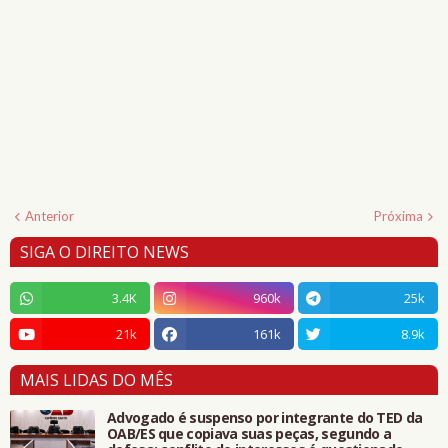
Anterior
Próxima
SIGA O DIREITO NEWS
3.4K
960k
25k
21k
161k
8.9k
MAIS LIDAS DO MÊS
Advogado é suspenso por integrante do TED da
OAB/ES que copiava suas peças, segundo a