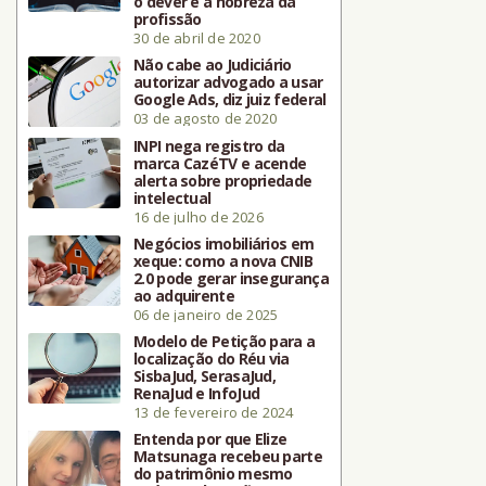
o dever e a nobreza da
profissão
30 de abril de 2020
Não cabe ao Judiciário
autorizar advogado a usar
Google Ads, diz juiz federal
03 de agosto de 2020
INPI nega registro da
marca CazéTV e acende
alerta sobre propriedade
intelectual
16 de julho de 2026
Negócios imobiliários em
xeque: como a nova CNIB
2.0 pode gerar insegurança
ao adquirente
06 de janeiro de 2025
Modelo de Petição para a
localização do Réu via
SisbaJud, SerasaJud,
RenaJud e InfoJud
13 de fevereiro de 2024
Entenda por que Elize
Matsunaga recebeu parte
do patrimônio mesmo