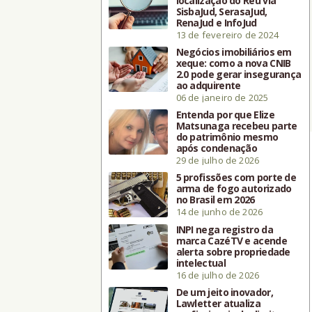
localização do Réu via
SisbaJud, SerasaJud,
RenaJud e InfoJud
13 de fevereiro de 2024
Negócios imobiliários em
xeque: como a nova CNIB
2.0 pode gerar insegurança
ao adquirente
06 de janeiro de 2025
Entenda por que Elize
Matsunaga recebeu parte
do patrimônio mesmo
após condenação
29 de julho de 2026
5 profissões com porte de
arma de fogo autorizado
no Brasil em 2026
14 de junho de 2026
INPI nega registro da
marca CazéTV e acende
alerta sobre propriedade
intelectual
16 de julho de 2026
De um jeito inovador,
Lawletter atualiza