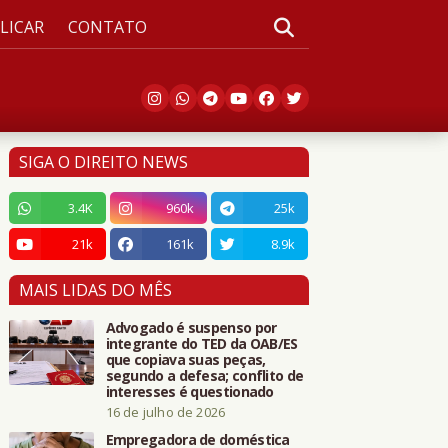
LICAR
CONTATO
SIGA O DIREITO NEWS
3.4K
960k
25k
21k
161k
8.9k
MAIS LIDAS DO MÊS
Advogado é suspenso por
integrante do TED da OAB/ES
que copiava suas peças,
segundo a defesa; conflito de
interesses é questionado
16 de julho de 2026
Empregadora de doméstica