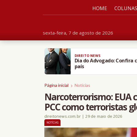
HOME
COLUNA
sexta-feira, 7 de agosto de 2026
DIREITO NEWS
Dia do Advogado: Confira c
país
Página inicial
Notícias
Narcoterrorismo: EUA 
PCC como terroristas gl
direitonews.com.br
|
29 de maio de 2026
NOTÍCIAS