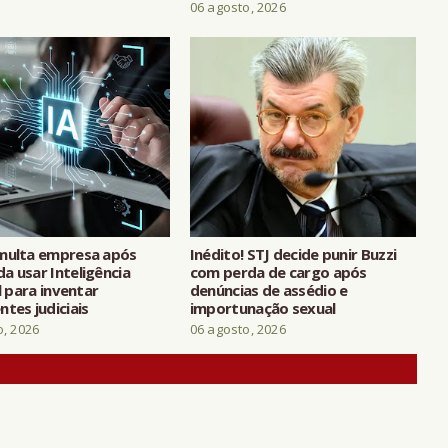
06 agosto, 2026
multa empresa após
Inédito! STJ decide punir Buzzi
a usar Inteligência
com perda de cargo após
al para inventar
denúncias de assédio e
tes judiciais
importunação sexual
o, 2026
06 agosto, 2026