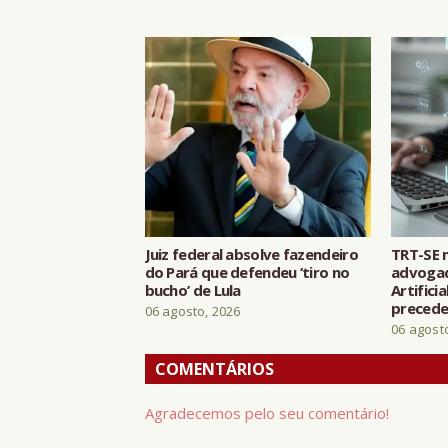
Juiz federal absolve fazendeiro
TRT-SE 
do Pará que defendeu ‘tiro no
advogad
bucho’ de Lula
Artifici
preceden
06 agosto, 2026
06 agost
COMENTÁRIOS
Agradecemos pelo seu comentário!