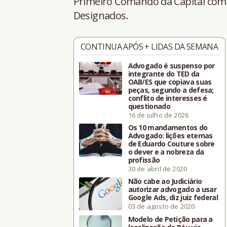
Primeiro Comando da Capital como
Designados.
CONTINUA APÓS + LIDAS DA SEMANA
Advogado é suspenso por
integrante do TED da
OAB/ES que copiava suas
peças, segundo a defesa;
conflito de interesses é
questionado
16 de julho de 2026
Os 10 mandamentos do
Advogado: lições eternas
de Eduardo Couture sobre
o dever e a nobreza da
profissão
30 de abril de 2020
Não cabe ao Judiciário
autorizar advogado a usar
Google Ads, diz juiz federal
03 de agosto de 2020
Modelo de Petição para a