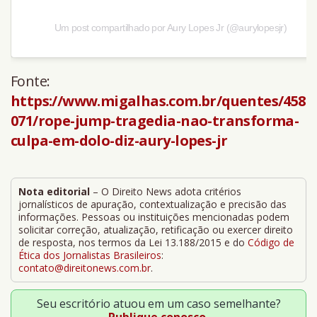
Um post compartilhado por Aury Lopes Jr (@aurylopesjr)
Fonte:
https://www.migalhas.com.br/quentes/458
071/rope-jump-tragedia-nao-transforma-
culpa-em-dolo-diz-aury-lopes-jr
Nota editorial
– O Direito News adota critérios
jornalísticos de apuração, contextualização e precisão das
informações. Pessoas ou instituições mencionadas podem
solicitar correção, atualização, retificação ou exercer direito
de resposta, nos termos da Lei 13.188/2015 e do
Código de
Ética dos Jornalistas Brasileiros
:
contato@direitonews.com.br
.
Seu escritório atuou em um caso semelhante?
Publique conosco.