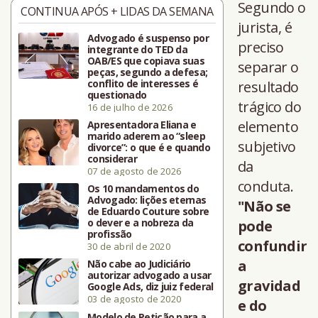
Segundo o
CONTINUA APÓS + LIDAS DA SEMANA
jurista, é
Advogado é suspenso por
preciso
integrante do TED da
OAB/ES que copiava suas
separar o
peças, segundo a defesa;
conflito de interesses é
resultado
questionado
trágico do
16 de julho de 2026
elemento
Apresentadora Eliana e
marido aderem ao “sleep
subjetivo
divorce”: o que é e quando
considerar
da
07 de agosto de 2026
conduta.
Os 10 mandamentos do
Advogado: lições eternas
"Não se
de Eduardo Couture sobre
o dever e a nobreza da
pode
profissão
confundir
30 de abril de 2020
a
Não cabe ao Judiciário
autorizar advogado a usar
gravidad
Google Ads, diz juiz federal
03 de agosto de 2020
e do
Modelo de Petição para a