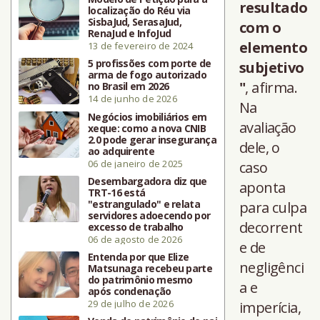
resultado
localização do Réu via
SisbaJud, SerasaJud,
com o
RenaJud e InfoJud
elemento
13 de fevereiro de 2024
5 profissões com porte de
subjetivo
arma de fogo autorizado
"
, afirma.
no Brasil em 2026
14 de junho de 2026
Na
Negócios imobiliários em
avaliação
xeque: como a nova CNIB
2.0 pode gerar insegurança
dele, o
ao adquirente
06 de janeiro de 2025
caso
Desembargadora diz que
aponta
TRT-16 está
"estrangulado" e relata
para culpa
servidores adoecendo por
decorrent
excesso de trabalho
06 de agosto de 2026
e de
Entenda por que Elize
negligênci
Matsunaga recebeu parte
do patrimônio mesmo
a e
após condenação
29 de julho de 2026
imperícia,