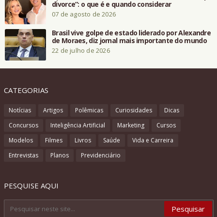
divorce”: o que é e quando considerar
07 de agosto de 2026
Brasil vive golpe de estado liderado por Alexandre
de Moraes, diz jornal mais importante do mundo
22 de julho de 2026
CATEGORIAS
Notícias
Artigos
Polêmicas
Curiosidades
Dicas
Concursos
Inteligência Artificial
Marketing
Cursos
Modelos
Filmes
Livros
Saúde
Vida e Carreira
Entrevistas
Planos
Previdenciário
PESQUISE AQUI