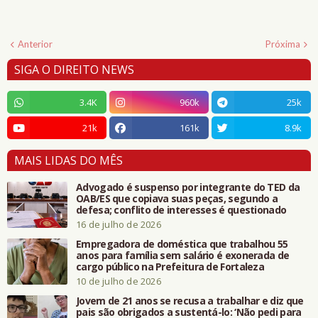
Anterior
Próxima
SIGA O DIREITO NEWS
3.4K
960k
25k
21k
161k
8.9k
MAIS LIDAS DO MÊS
Advogado é suspenso por integrante do TED da
OAB/ES que copiava suas peças, segundo a
defesa; conflito de interesses é questionado
16 de julho de 2026
Empregadora de doméstica que trabalhou 55
anos para família sem salário é exonerada de
cargo público na Prefeitura de Fortaleza
10 de julho de 2026
Jovem de 21 anos se recusa a trabalhar e diz que
pais são obrigados a sustentá-lo: ‘Não pedi para