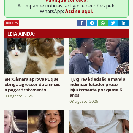
Acompanhe notícias, artigos e decisões pelo
WhatsApp:
Assine aqui.
NOTÍCIAS
LEIA AINDA:
BH: Câmara aprova PL que
TJ/RJ revê decisão e manda
obriga agressor de animais
indenizar lutador preso
a pagar tratamento
injustamente por quase 6
anos
08 agosto, 2026
08 agosto, 2026