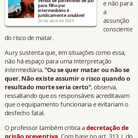
Venda de patrimônio de pai
e não para
para filho por
intermediário é
a
juridicamente anulável
assunção
20 de abril de 2020
consciente
do risco de matar.
Aury sustenta que, em situações como essa,
não há espaço para uma interpretação
intermediária.
"Ou se quer matar ou não se
quer. Não existe assumir o risco quando o
resultado morte seria certo"
, observa,
ressaltando que os responsáveis acreditavam
que o equipamento funcionaria e evitariam o
desfecho fatal.
O professor também critica a
decretação de
prisão preventiva
. Com base no art. 313, I, do