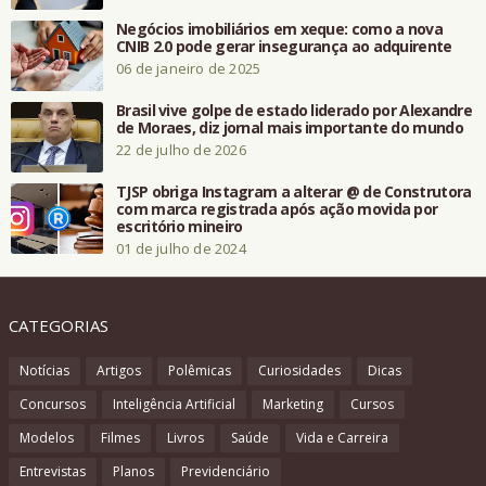
Negócios imobiliários em xeque: como a nova
CNIB 2.0 pode gerar insegurança ao adquirente
06 de janeiro de 2025
Brasil vive golpe de estado liderado por Alexandre
de Moraes, diz jornal mais importante do mundo
22 de julho de 2026
TJSP obriga Instagram a alterar @ de Construtora
com marca registrada após ação movida por
escritório mineiro
01 de julho de 2024
CATEGORIAS
Notícias
Artigos
Polêmicas
Curiosidades
Dicas
Concursos
Inteligência Artificial
Marketing
Cursos
Modelos
Filmes
Livros
Saúde
Vida e Carreira
Entrevistas
Planos
Previdenciário