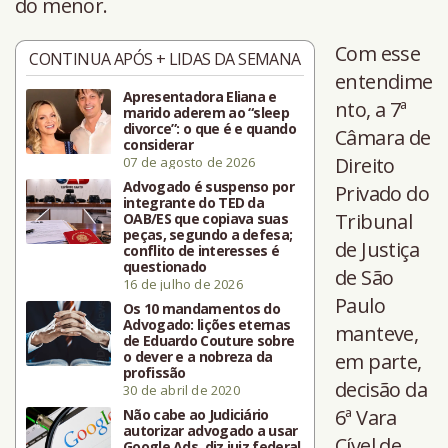
do menor.
Com esse
CONTINUA APÓS + LIDAS DA SEMANA
entendime
Apresentadora Eliana e
nto, a 7ª
marido aderem ao “sleep
divorce”: o que é e quando
Câmara de
considerar
Direito
07 de agosto de 2026
Advogado é suspenso por
Privado do
integrante do TED da
Tribunal
OAB/ES que copiava suas
peças, segundo a defesa;
de Justiça
conflito de interesses é
questionado
de São
16 de julho de 2026
Paulo
Os 10 mandamentos do
Advogado: lições eternas
manteve,
de Eduardo Couture sobre
o dever e a nobreza da
em parte,
profissão
decisão da
30 de abril de 2020
6ª Vara
Não cabe ao Judiciário
autorizar advogado a usar
Cível de
Google Ads, diz juiz federal