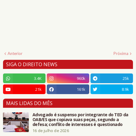
Anterior
Próxima
SIGA O DIREITO NEWS
3.4K
960k
25k
21k
161k
8.9k
MAIS LIDAS DO MÊS
Advogado é suspenso por integrante do TED da
OAB/ES que copiava suas peças, segundo a
defesa; conflito de interesses é questionado
16 de julho de 2026