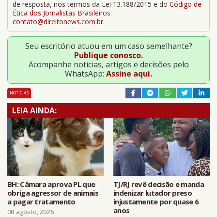
de resposta, nos termos da Lei 13.188/2015 e do
Código de
Ética dos Jornalistas Brasileiros
:
contato@direitonews.com.br
.
Seu escritório atuou em um caso semelhante?
Publique conosco.
Acompanhe notícias, artigos e decisões pelo
WhatsApp:
Assine aqui.
NOTÍCIAS
LEIA AINDA:
BH: Câmara aprova PL que
TJ/RJ revê decisão e manda
obriga agressor de animais
indenizar lutador preso
a pagar tratamento
injustamente por quase 6
anos
08 agosto, 2026