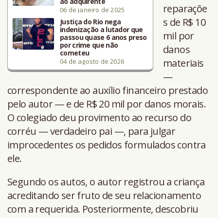
ao adquirente
reparaçõe
06 de janeiro de 2025
s de R$ 10
Justiça do Rio nega
indenização a lutador que
mil por
passou quase 6 anos preso
por crime que não
danos
cometeu
materiais
04 de agosto de 2026
—
correspondente ao auxílio financeiro prestado
pelo autor — e de R$ 20 mil por danos morais.
O colegiado deu provimento ao recurso do
corréu — verdadeiro pai —, para julgar
improcedentes os pedidos formulados contra
ele.
Segundo os autos, o autor registrou a criança
acreditando ser fruto de seu relacionamento
com a requerida. Posteriormente, descobriu