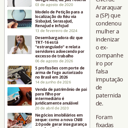
03 de agosto de 2020
Araraquar
Modelo de Petição para a
a (SP) que
localização do Réu via
SisbaJud, SerasaJud,
condenou
RenaJud e InfoJud
mulher a
13 de fevereiro de 2024
Desembargadora diz que
indenizar
TRT-16 está
o ex-
"estrangulado" e relata
servidores adoecendo por
companhe
excesso de trabalho
06 de agosto de 2026
iro por
5 profissões com porte de
falsa
arma de fogo autorizado
no Brasil em 2026
imputação
14 de junho de 2026
de
Venda de patrimônio de pai
para filho por
paternida
intermediário é
de.
juridicamente anulável
20 de abril de 2020
Negócios imobiliários em
Foram
xeque: como a nova CNIB
fixadas
2.0 pode gerar insegurança