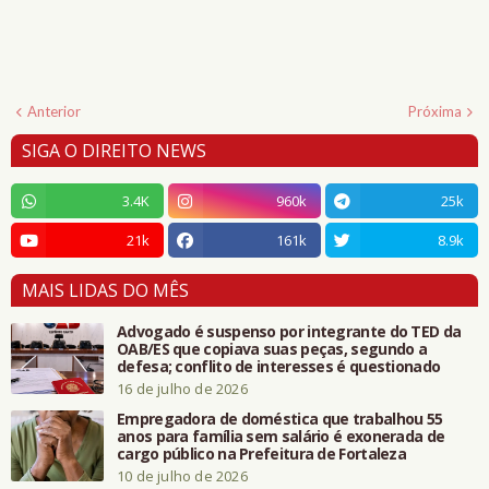
Anterior
Próxima
SIGA O DIREITO NEWS
3.4K
960k
25k
21k
161k
8.9k
MAIS LIDAS DO MÊS
Advogado é suspenso por integrante do TED da
OAB/ES que copiava suas peças, segundo a
defesa; conflito de interesses é questionado
16 de julho de 2026
Empregadora de doméstica que trabalhou 55
anos para família sem salário é exonerada de
cargo público na Prefeitura de Fortaleza
10 de julho de 2026