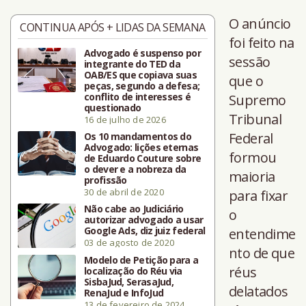
O anúncio
CONTINUA APÓS + LIDAS DA SEMANA
foi feito na
Advogado é suspenso por
sessão
integrante do TED da
OAB/ES que copiava suas
que o
peças, segundo a defesa;
conflito de interesses é
Supremo
questionado
Tribunal
16 de julho de 2026
Federal
Os 10 mandamentos do
Advogado: lições eternas
formou
de Eduardo Couture sobre
o dever e a nobreza da
maioria
profissão
30 de abril de 2020
para fixar
Não cabe ao Judiciário
o
autorizar advogado a usar
Google Ads, diz juiz federal
entendime
03 de agosto de 2020
nto de que
Modelo de Petição para a
réus
localização do Réu via
SisbaJud, SerasaJud,
delatados
RenaJud e InfoJud
13 de fevereiro de 2024