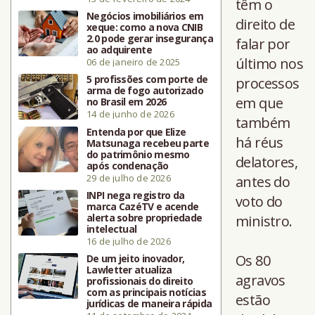
têm o
Negócios imobiliários em
direito de
xeque: como a nova CNIB
2.0 pode gerar insegurança
falar por
ao adquirente
último nos
06 de janeiro de 2025
5 profissões com porte de
processos
arma de fogo autorizado
em que
no Brasil em 2026
14 de junho de 2026
também
Entenda por que Elize
há réus
Matsunaga recebeu parte
do patrimônio mesmo
delatores,
após condenação
29 de julho de 2026
antes do
INPI nega registro da
voto do
marca CazéTV e acende
alerta sobre propriedade
ministro.
intelectual
16 de julho de 2026
Os 80
De um jeito inovador,
Lawletter atualiza
agravos
profissionais do direito
com as principais notícias
estão
jurídicas de maneira rápida