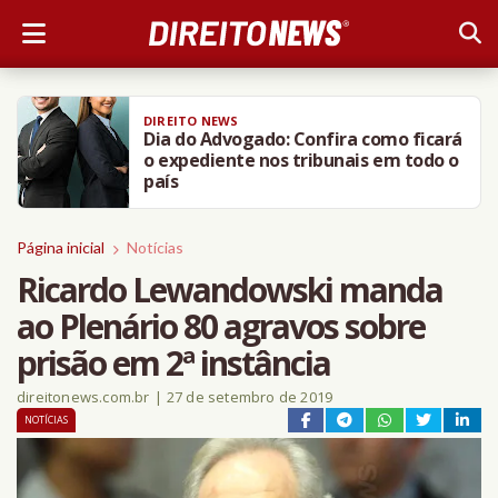
DIREITO NEWS
Dia do Advogado: Confira como ficará
o expediente nos tribunais em todo o
país
Página inicial
Notícias
Ricardo Lewandowski manda
ao Plenário 80 agravos sobre
prisão em 2ª instância
direitonews.com.br
|
27 de setembro de 2019
NOTÍCIAS