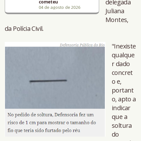
delegada
cometeu
04 de agosto de 2026
Juliana
Montes,
da Polícia Civil.
"Inexiste
qualque
r dado
concret
o e,
portant
o, apto a
indicar
que a
soltura
do