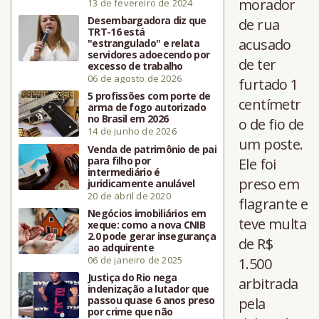
morador
13 de fevereiro de 2024
Desembargadora diz que
de rua
TRT-16 está
acusado
"estrangulado" e relata
servidores adoecendo por
de ter
excesso de trabalho
06 de agosto de 2026
furtado 1
5 profissões com porte de
centímetr
arma de fogo autorizado
no Brasil em 2026
o de fio de
14 de junho de 2026
um poste.
Venda de patrimônio de pai
para filho por
Ele foi
intermediário é
preso em
juridicamente anulável
20 de abril de 2020
flagrante e
Negócios imobiliários em
teve multa
xeque: como a nova CNIB
2.0 pode gerar insegurança
de R$
ao adquirente
06 de janeiro de 2025
1.500
Justiça do Rio nega
arbitrada
indenização a lutador que
passou quase 6 anos preso
pela
por crime que não