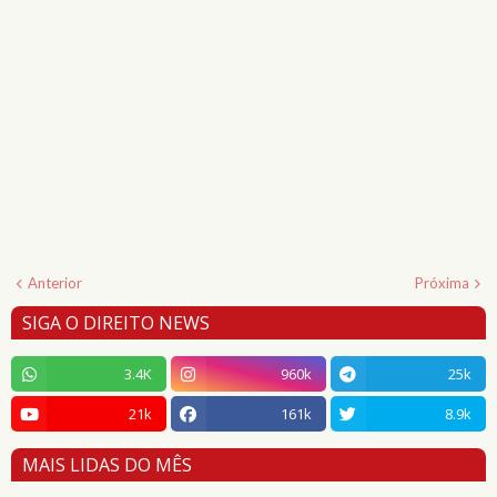
Anterior
Próxima
SIGA O DIREITO NEWS
3.4K
960k
25k
21k
161k
8.9k
MAIS LIDAS DO MÊS