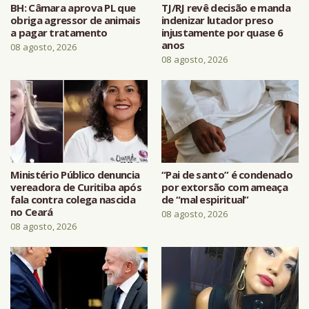
BH: Câmara aprova PL que
TJ/RJ revê decisão e manda
obriga agressor de animais
indenizar lutador preso
a pagar tratamento
injustamente por quase 6
anos
08 agosto, 2026
08 agosto, 2026
Ministério Público denuncia
“Pai de santo” é condenado
vereadora de Curitiba após
por extorsão com ameaça
fala contra colega nascida
de “mal espiritual”
no Ceará
08 agosto, 2026
08 agosto, 2026