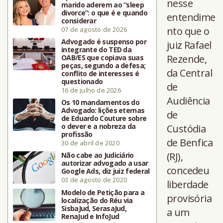
nesse
marido aderem ao “sleep
divorce”: o que é e quando
entendime
considerar
nto que o
07 de agosto de 2026
Advogado é suspenso por
juiz Rafael
integrante do TED da
Rezende,
OAB/ES que copiava suas
peças, segundo a defesa;
da Central
conflito de interesses é
questionado
de
16 de julho de 2026
Audiência
Os 10 mandamentos do
Advogado: lições eternas
de
de Eduardo Couture sobre
o dever e a nobreza da
Custódia
profissão
de Benfica
30 de abril de 2020
(RJ),
Não cabe ao Judiciário
autorizar advogado a usar
concedeu
Google Ads, diz juiz federal
03 de agosto de 2020
liberdade
Modelo de Petição para a
provisória
localização do Réu via
SisbaJud, SerasaJud,
a um
RenaJud e InfoJud