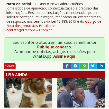
Nota editorial
– O Direito News adota critérios
jornalísticos de apuração, contextualização e precisão das
informações. Pessoas ou instituições mencionadas podem
solicitar correção, atualização, retificação ou exercer direito
de resposta, nos termos da Lei 13.188/2015 e do
Código de
Ética dos Jornalistas Brasileiros
:
contato@direitonews.com.br
.
Seu escritório atuou em um caso semelhante?
Publique conosco.
Acompanhe notícias, artigos e decisões pelo
WhatsApp:
Assine aqui.
NOTÍCIAS
LEIA AINDA: