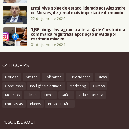
Brasil vive golpe de estado liderado por Alexandre
de Moraes, diz jornal mais importante do mundo
22 de julho de 2026
TJSP obriga Instagram a alterar @ de Construtora
com marca registrada após ação movida por
escritório mineiro
01 de julho de 2024
CATEGORIAS
Notícias
Artigos
Polêmicas
Curiosidades
Dicas
Concursos
Inteligência Artificial
Marketing
Cursos
Modelos
Filmes
Livros
Saúde
Vida e Carreira
Entrevistas
Planos
Previdenciário
PESQUISE AQUI