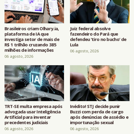
Brasileiros criam Olhary.ia,
Juiz federal absolve
plataforma de IA que
fazendeiro do Pará que
investiga setor de mais de
defendeu ‘tiro no bucho’ de
R$ 1 trilhão cruzando 385
Lula
milhões de informações
06 agosto, 2026
06 agosto, 2026
TRT-SE multa empresa após
Inédito! STJ decide punir
advogada usar Inteligência
Buzzi com perda de cargo
Artificial para inventar
após denúncias de assédio e
precedentes judiciais
importunação sexual
06 agosto, 2026
06 agosto, 2026