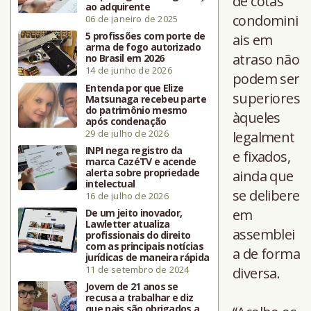
de cotas
ao adquirente
condomini
06 de janeiro de 2025
5 profissões com porte de
ais em
arma de fogo autorizado
atraso não
no Brasil em 2026
14 de junho de 2026
podem ser
Entenda por que Elize
superiores
Matsunaga recebeu parte
do patrimônio mesmo
àqueles
após condenação
29 de julho de 2026
legalment
INPI nega registro da
e fixados,
marca CazéTV e acende
alerta sobre propriedade
ainda que
intelectual
se delibere
16 de julho de 2026
em
De um jeito inovador,
Lawletter atualiza
assemblei
profissionais do direito
com as principais notícias
a de forma
jurídicas de maneira rápida
11 de setembro de 2024
diversa.
Jovem de 21 anos se
recusa a trabalhar e diz
que pais são obrigados a