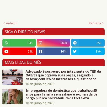
Anterior
Próxima
SIGA O DIREITO NEWS
3.4K
960k
25k
21k
161k
8.9k
MAIS LIDAS DO MÊS
Advogado é suspenso por integrante do TED da
OAB/ES que copiava suas peças, segundo a
defesa; conflito de interesses é questionado
16 de julho de 2026
Empregadora de doméstica que trabalhou 55
anos para família sem salário é exonerada de
cargo público na Prefeitura de Fortaleza
10 de julho de 2026