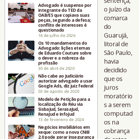
sentença,
Advogado é suspenso por
o juízo da
integrante do TED da
OAB/ES que copiava suas
comarca
peças, segundo a defesa;
conflito de interesses é
do
questionado
Guarujá,
16 de julho de 2026
litoral de
Os 10 mandamentos do
Advogado: lições eternas
São Paulo,
de Eduardo Couture sobre
o dever e a nobreza da
havia
profissão
30 de abril de 2020
decidido
Não cabe ao Judiciário
que os
autorizar advogado a usar
Google Ads, diz juiz federal
juros
03 de agosto de 2020
moratório
Modelo de Petição para a
s a serem
localização do Réu via
SisbaJud, SerasaJud,
computad
RenaJud e InfoJud
13 de fevereiro de 2024
os na
Negócios imobiliários em
cobrança
xeque: como a nova CNIB
2.0 pode gerar insegurança