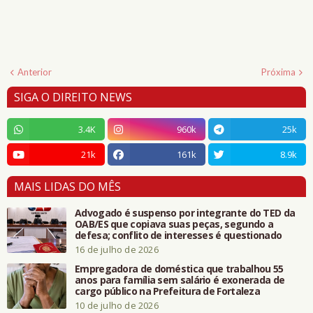
Anterior
Próxima
SIGA O DIREITO NEWS
3.4K
960k
25k
21k
161k
8.9k
MAIS LIDAS DO MÊS
Advogado é suspenso por integrante do TED da
OAB/ES que copiava suas peças, segundo a
defesa; conflito de interesses é questionado
16 de julho de 2026
Empregadora de doméstica que trabalhou 55
anos para família sem salário é exonerada de
cargo público na Prefeitura de Fortaleza
10 de julho de 2026