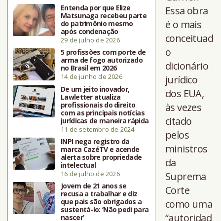
Entenda por que Elize
Essa obra
Matsunaga recebeu parte
é o mais
do patrimônio mesmo
após condenação
conceituad
29 de julho de 2026
o
5 profissões com porte de
arma de fogo autorizado
dicionário
no Brasil em 2026
14 de junho de 2026
jurídico
De um jeito inovador,
dos EUA,
Lawletter atualiza
profissionais do direito
às vezes
com as principais notícias
citado
jurídicas de maneira rápida
11 de setembro de 2024
pelos
INPI nega registro da
ministros
marca CazéTV e acende
alerta sobre propriedade
da
intelectual
16 de julho de 2026
Suprema
Jovem de 21 anos se
Corte
recusa a trabalhar e diz
que pais são obrigados a
como uma
sustentá-lo: ‘Não pedi para
“autoridad
nascer’