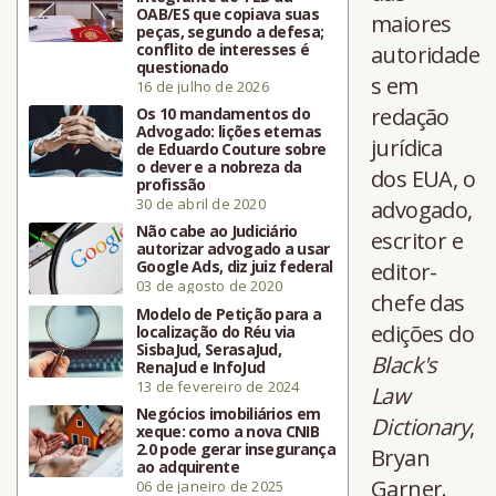
OAB/ES que copiava suas
maiores
peças, segundo a defesa;
conflito de interesses é
autoridade
questionado
s em
16 de julho de 2026
redação
Os 10 mandamentos do
Advogado: lições eternas
jurídica
de Eduardo Couture sobre
o dever e a nobreza da
dos EUA, o
profissão
30 de abril de 2020
advogado,
Não cabe ao Judiciário
escritor e
autorizar advogado a usar
Google Ads, diz juiz federal
editor-
03 de agosto de 2020
chefe das
Modelo de Petição para a
edições do
localização do Réu via
SisbaJud, SerasaJud,
Black's
RenaJud e InfoJud
13 de fevereiro de 2024
Law
Negócios imobiliários em
Dictionary
,
xeque: como a nova CNIB
2.0 pode gerar insegurança
Bryan
ao adquirente
Garner.
06 de janeiro de 2025