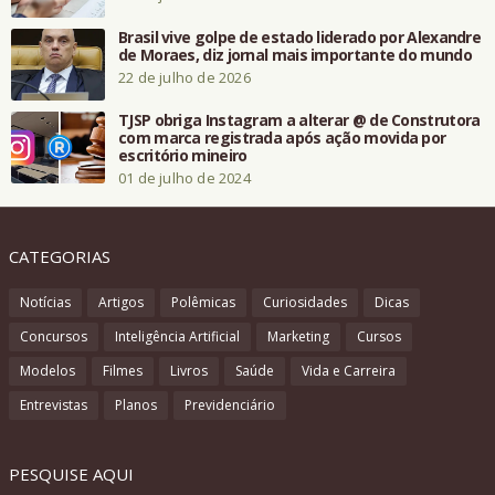
Brasil vive golpe de estado liderado por Alexandre
de Moraes, diz jornal mais importante do mundo
22 de julho de 2026
TJSP obriga Instagram a alterar @ de Construtora
com marca registrada após ação movida por
escritório mineiro
01 de julho de 2024
CATEGORIAS
Notícias
Artigos
Polêmicas
Curiosidades
Dicas
Concursos
Inteligência Artificial
Marketing
Cursos
Modelos
Filmes
Livros
Saúde
Vida e Carreira
Entrevistas
Planos
Previdenciário
PESQUISE AQUI