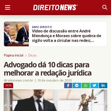
AMO DIREITO
‘A gente precisa retirar
imediatamente o Discord do ar’, diz
Janja em evento sobre violência
contra crianças
Página inicial
Dicas
Advogado dá 10 dicas para
melhorar a redação jurídica
direitonews.com.br
|
10 de outubro de 2020
DICAS