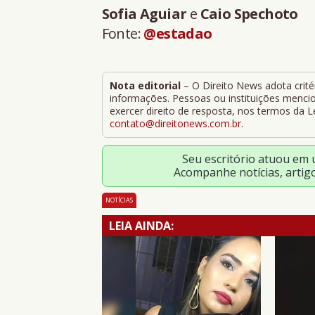
Sofia Aguiar
e
Caio Spechoto
Fonte:
@estadao
Nota editorial
– O Direito News adota critér
informações. Pessoas ou instituições mencion
exercer direito de resposta, nos termos da 
contato@direitonews.com.br
.
Seu escritório atuou em
Acompanhe notícias, artig
NOTÍCIAS
LEIA AINDA: