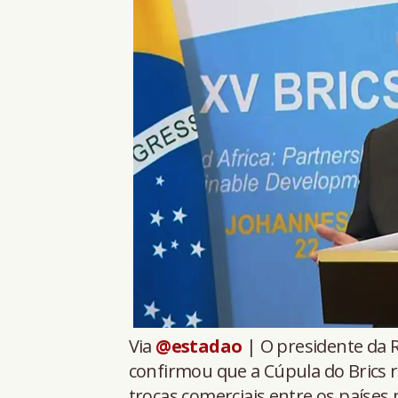
Via
@estadao
| O presidente da 
confirmou que a Cúpula do Brics r
trocas comerciais entre os país