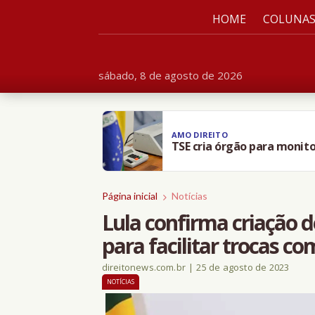
HOME
COLUNA
sábado, 8 de agosto de 2026
AMO DIREITO
TSE cria órgão para monito
Página inicial
Notícias
Lula confirma criação
para facilitar trocas co
direitonews.com.br
|
25 de agosto de 2023
NOTÍCIAS