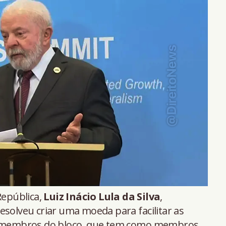
República,
Luiz Inácio Lula da Silva
,
esolveu criar uma moeda para facilitar as
es membros do bloco, que tem como membros