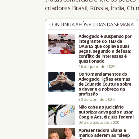
criadores Brasil, Rússia, Índia, Chin
CONTINUA APÓS + LIDAS DA SEMANA
Advogado é suspenso por
integrante do TED da
OAB/ES que copiava suas
peças, segundo a defesa;
conflito de interesses é
questionado
16 de julho de 2026
Os 10 mandamentos do
Advogado: lições eternas
de Eduardo Couture sobre
o dever e a nobreza da
profissão
30 de abril de 2020
Não cabe ao Judiciário
autorizar advogado a usar
Google Ads, diz juiz federal
03 de agosto de 2020
Apresentadora Eliana e
marido aderem ao “sleep