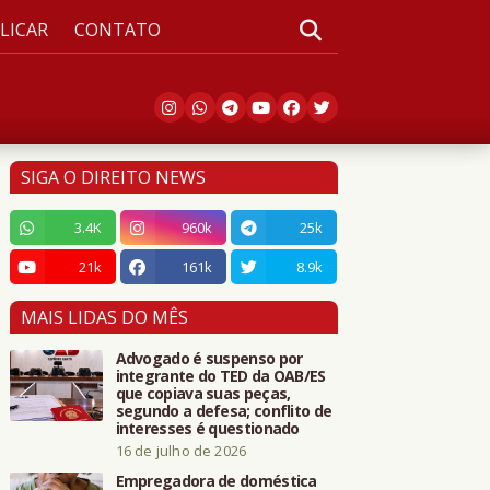
LICAR
CONTATO
SIGA O DIREITO NEWS
3.4K
960k
25k
21k
161k
8.9k
MAIS LIDAS DO MÊS
Advogado é suspenso por
integrante do TED da OAB/ES
que copiava suas peças,
segundo a defesa; conflito de
interesses é questionado
16 de julho de 2026
Empregadora de doméstica