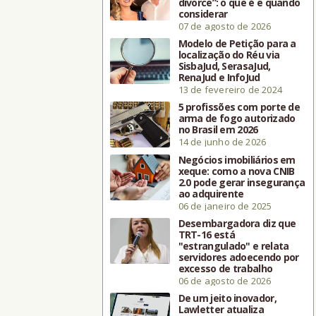
divorce”: o que é e quando
considerar
07 de agosto de 2026
Modelo de Petição para a
localização do Réu via
SisbaJud, SerasaJud,
RenaJud e InfoJud
13 de fevereiro de 2024
5 profissões com porte de
arma de fogo autorizado
no Brasil em 2026
14 de junho de 2026
Negócios imobiliários em
xeque: como a nova CNIB
2.0 pode gerar insegurança
ao adquirente
06 de janeiro de 2025
Desembargadora diz que
TRT-16 está
"estrangulado" e relata
servidores adoecendo por
excesso de trabalho
06 de agosto de 2026
De um jeito inovador,
Lawletter atualiza