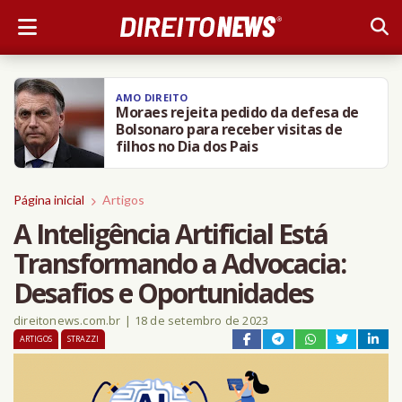
DIREITO NEWS
BH: Câmara aprova PL que obriga
agressor de animais a pagar
tratamento
Página inicial
Artigos
A Inteligência Artificial Está
Transformando a Advocacia:
Desafios e Oportunidades
direitonews.com.br
|
18 de setembro de 2023
ARTIGOS
STRAZZI