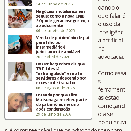
14 de junho de 2026
dando o
Negócios imobiliários em
que falar é
xeque: como a nova CNIB
2.0 pode gerar insegurança
o uso da
ao adquirente
06 de janeiro de 2025
inteligênci
Venda de patrimônio de pai
a artificial
para filho por
intermediário é
na
juridicamente anulável
advocacia.
20 de abril de 2020
Desembargadora diz que
TRT-16 está
Como essa
"estrangulado" e relata
servidores adoecendo por
s
excesso de trabalho
06 de agosto de 2026
ferrament
Entenda por que Elize
as estão
Matsunaga recebeu parte
do patrimônio mesmo
começand
após condenação
o a se
29 de julho de 2026
populariza
r, é compreensível que os advogados tenham