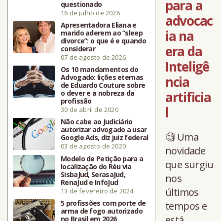
para a
questionado
16 de julho de 2026
advocac
Apresentadora Eliana e
ia na
marido aderem ao “sleep
divorce”: o que é e quando
era da
considerar
07 de agosto de 2026
Inteligê
Os 10 mandamentos do
Advogado: lições eternas
ncia
de Eduardo Couture sobre
o dever e a nobreza da
artificia
profissão
l
30 de abril de 2020
Não cabe ao Judiciário
autorizar advogado a usar
🧐 Uma
Google Ads, diz juiz federal
03 de agosto de 2020
novidade
Modelo de Petição para a
que surgiu
localização do Réu via
SisbaJud, SerasaJud,
nos
RenaJud e InfoJud
últimos
13 de fevereiro de 2024
5 profissões com porte de
tempos e
arma de fogo autorizado
está
no Brasil em 2026