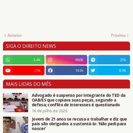
Anterior
Próxima
SIGA O DIREITO NEWS
3.4K
960k
25k
21k
161k
8.9k
MAIS LIDAS DO MÊS
Advogado é suspenso por integrante do TED da
OAB/ES que copiava suas peças, segundo a
defesa; conflito de interesses é questionado
16 de julho de 2026
Jovem de 21 anos se recusa a trabalhar e diz que
pais são obrigados a sustentá-lo: ‘Não pedi para
nascer’