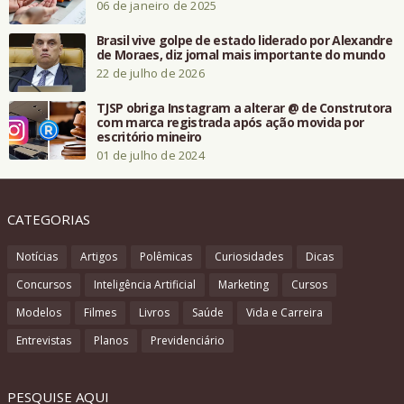
06 de janeiro de 2025
Brasil vive golpe de estado liderado por Alexandre
de Moraes, diz jornal mais importante do mundo
22 de julho de 2026
TJSP obriga Instagram a alterar @ de Construtora
com marca registrada após ação movida por
escritório mineiro
01 de julho de 2024
CATEGORIAS
Notícias
Artigos
Polêmicas
Curiosidades
Dicas
Concursos
Inteligência Artificial
Marketing
Cursos
Modelos
Filmes
Livros
Saúde
Vida e Carreira
Entrevistas
Planos
Previdenciário
PESQUISE AQUI