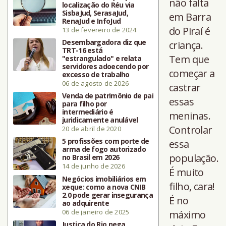
não falta
localização do Réu via
SisbaJud, SerasaJud,
em Barra
RenaJud e InfoJud
do Piraí é
13 de fevereiro de 2024
Desembargadora diz que
criança.
TRT-16 está
Tem que
"estrangulado" e relata
servidores adoecendo por
começar a
excesso de trabalho
06 de agosto de 2026
castrar
Venda de patrimônio de pai
essas
para filho por
intermediário é
meninas.
juridicamente anulável
Controlar
20 de abril de 2020
5 profissões com porte de
essa
arma de fogo autorizado
população.
no Brasil em 2026
14 de junho de 2026
É muito
Negócios imobiliários em
filho, cara!
xeque: como a nova CNIB
2.0 pode gerar insegurança
É no
ao adquirente
06 de janeiro de 2025
máximo
Justiça do Rio nega