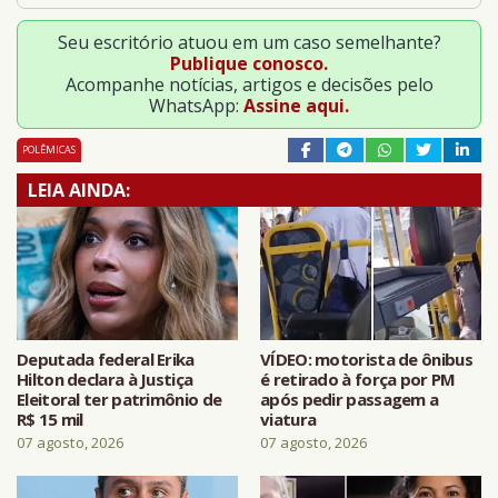
Seu escritório atuou em um caso semelhante?
Publique conosco.
Acompanhe notícias, artigos e decisões pelo
WhatsApp:
Assine aqui.
POLÊMICAS
LEIA AINDA:
Deputada federal Erika
VÍDEO: motorista de ônibus
Hilton declara à Justiça
é retirado à força por PM
Eleitoral ter patrimônio de
após pedir passagem a
R$ 15 mil
viatura
07 agosto, 2026
07 agosto, 2026