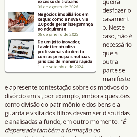
queira
excesso de trabalho
06 de agosto de 2026
desfazer o
Negócios imobiliários em
casament
xeque: como a nova CNIB
2.0 pode gerar insegurança
o. Neste
ao adquirente
06 de janeiro de 2025
caso, não é
De um jeito inovador,
necessário
Lawletter atualiza
profissionais do direito
que a
com as principais notícias
outra
jurídicas de maneira rápida
11 de setembro de 2024
parte se
manifeste
e apresente contestação sobre os motivos do
divórcio em si, por exemplo, embora questões
como divisão do patrimônio e dos bens e a
guarda e visita dos filhos devam ser discutidas
e analisadas a fundo, em outro momento.
"É
dispensada também a formação do