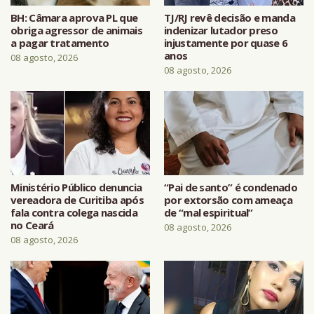
BH: Câmara aprova PL que
TJ/RJ revê decisão e manda
obriga agressor de animais
indenizar lutador preso
a pagar tratamento
injustamente por quase 6
anos
08 agosto, 2026
08 agosto, 2026
Ministério Público denuncia
“Pai de santo” é condenado
vereadora de Curitiba após
por extorsão com ameaça
fala contra colega nascida
de “mal espiritual”
no Ceará
08 agosto, 2026
08 agosto, 2026