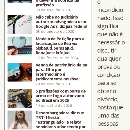
o dever e a nobreza da
o
profissão
incondicio
30 de abril de 2020
nado. Isso
Não cabe ao Judiciário
autorizar advogado a usar
significa
Google Ads, diz juiz federal
03 de agosto de 2020
que não é
Modelo de Petição para a
necessário
localização do Réu via
SisbaJud, SerasaJud,
discutir
RenaJud e InfoJud
qualquer
13 de fevereiro de 2024
Venda de patrimônio de pai
prova ou
para filho por
condição
intermediário é
juridicamente anulável
para se
20 de abril de 2020
obter o
5 profissões com porte de
arma de fogo autorizado
divórcio,
no Brasil em 2026
14 de junho de 2026
basta que
Desembargadora diz que
uma das
TRT-16 está
"estrangulado" e relata
pessoas
servidores adoecendo por