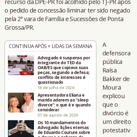
recurso da DPE-PR foi acolhido pelo TJ-PR após
o pedido de concessão liminar ter sido negado
pela 2ª vara de Família e Sucessões de Ponta
Grossa/PR.
A
CONTINUA APÓS + LIDAS DA SEMANA
defensora
Advogado é suspenso por
pública
integrante do TED da
OAB/ES que copiava suas
Raísa
peças, segundo a defesa;
conflito de interesses é
Bakker de
questionado
Moura
16 de julho de 2026
explicou
Apresentadora Eliana e
marido aderem ao “sleep
que o
divorce”: o que é e quando
considerar
divórcio é
07 de agosto de 2026
um direito
Os 10 mandamentos do
Advogado: lições eternas
potestativ
de Eduardo Couture sobre