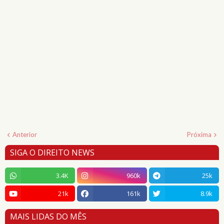
Anterior
Próxima
SIGA O DIREITO NEWS
3.4K
960k
25k
21k
161k
8.9k
MAIS LIDAS DO MÊS