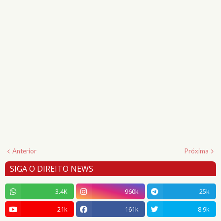
Anterior
Próxima
SIGA O DIREITO NEWS
3.4K
960k
25k
21k
161k
8.9k