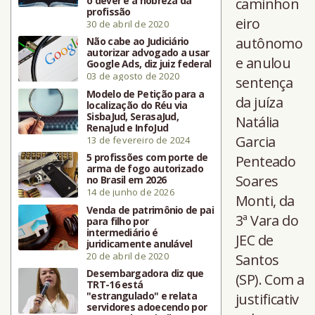
o dever e a nobreza da
caminhon
profissão
eiro
30 de abril de 2020
autônomo
Não cabe ao Judiciário
autorizar advogado a usar
e anulou
Google Ads, diz juiz federal
03 de agosto de 2020
sentença
Modelo de Petição para a
da juíza
localização do Réu via
SisbaJud, SerasaJud,
Natália
RenaJud e InfoJud
Garcia
13 de fevereiro de 2024
5 profissões com porte de
Penteado
arma de fogo autorizado
Soares
no Brasil em 2026
14 de junho de 2026
Monti, da
Venda de patrimônio de pai
3ª Vara do
para filho por
intermediário é
JEC de
juridicamente anulável
20 de abril de 2020
Santos
Desembargadora diz que
(SP). Com a
TRT-16 está
"estrangulado" e relata
justificativ
servidores adoecendo por