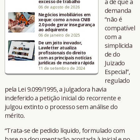
a de que a
excesso de trabalho
06 de agosto de 2026
demanda
Negócios imobiliários em
“não é
xeque: como a nova CNIB
2.0 pode gerar insegurança
compatível
ao adquirente
06 de janeiro de 2025
com a
De um jeito inovador,
simplicida
Lawletter atualiza
profissionais do direito
de do
com as principais notícias
Juizado
jurídicas de maneira rápida
11 de setembro de 2024
Especial”,
regulado
pela Lei 9.099/1995, a julgadora havia
indeferido a petição inicial do recorrente e
julgou extinto o processo sem análise do
mérito.
“Trata-se de pedido líquido, formulado com
base na documentação acostada à inicial e no