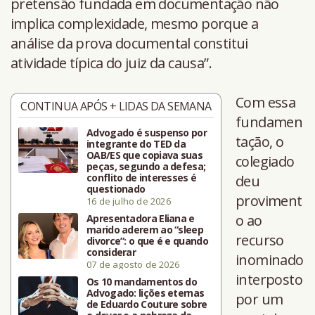
pretensão fundada em documentação não
implica complexidade, mesmo porque a
análise da prova documental constitui
atividade típica do juiz da causa”.
Com essa
CONTINUA APÓS + LIDAS DA SEMANA
fundamen
Advogado é suspenso por
tação, o
integrante do TED da
OAB/ES que copiava suas
colegiado
peças, segundo a defesa;
conflito de interesses é
deu
questionado
proviment
16 de julho de 2026
o ao
Apresentadora Eliana e
marido aderem ao “sleep
recurso
divorce”: o que é e quando
considerar
inominado
07 de agosto de 2026
interposto
Os 10 mandamentos do
Advogado: lições eternas
por um
de Eduardo Couture sobre