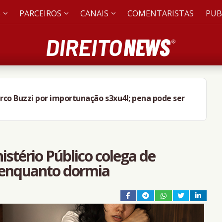
S
PARCEIROS
CANAIS
COMENTARISTAS
PUB
rco Buzzi por importunação s3xu4l; pena pode ser
stério Público colega de
a enquanto dormia