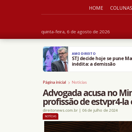
HOME
COLUNA
quinta-feira, 6 de agosto de 2026
AMO DIREITO
STJ decide hoje se pune Ma
inédita: a demissão
Página inicial
Notícias
Advogada acusa no Mini
profissão de estvpr4-l
direitonews.com.br
|
06 de julho de 2024
NOTÍCIAS