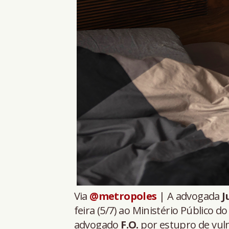
Via
@metropoles
| A advogada
J
feira (5/7) ao Ministério Público d
advogado
F.O.
por estupro de vuln