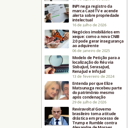
INPI nega registro da
marca CazéTV e acende
alerta sobre propriedade
intelectual
16 de julho de 2026
Negócios imobiliários em
xeque: como a nova CNIB
2.0 pode gerar insegurança
ao adquirente
06 de janeiro de 2025
Modelo de Petição para a
localização do Réu via
SisbaJud, SerasaJud,
RenaJud e InfoJud
13 de fevereiro de 2024
Entenda por que Elize
Matsunaga recebeu parte
do patrimônio mesmo
após condenação
29 de julho de 2026
Reviravolta! Governo
brasileiro toma atitude
drástica em processo de
Trump e Rumble contra
Alexandre de Moraes