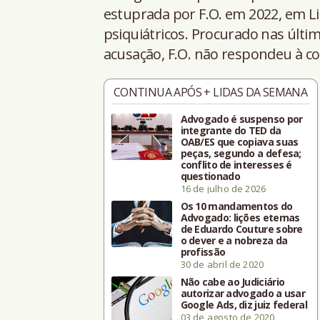
estuprada por F.O. em 2022, em L
psiquiátricos. Procurado nas últ
acusação, F.O. não respondeu à co
CONTINUA APÓS + LIDAS DA SEMANA
Advogado é suspenso por
integrante do TED da
OAB/ES que copiava suas
peças, segundo a defesa;
conflito de interesses é
questionado
16 de julho de 2026
Os 10 mandamentos do
Advogado: lições eternas
de Eduardo Couture sobre
o dever e a nobreza da
profissão
30 de abril de 2020
Não cabe ao Judiciário
autorizar advogado a usar
Google Ads, diz juiz federal
03 de agosto de 2020