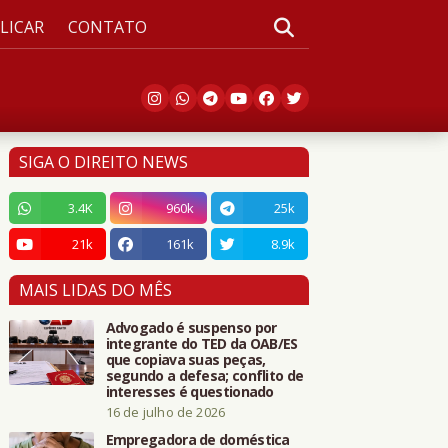
LICAR
CONTATO
SIGA O DIREITO NEWS
3.4K
960k
25k
21k
161k
8.9k
MAIS LIDAS DO MÊS
Advogado é suspenso por
integrante do TED da OAB/ES
que copiava suas peças,
segundo a defesa; conflito de
interesses é questionado
16 de julho de 2026
Empregadora de doméstica