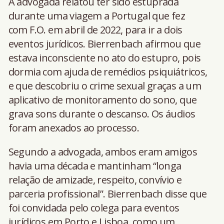
A advogada relatou ter sido estuprada
durante uma viagem a Portugal que fez
com F.O. em abril de 2022, para ir a dois
eventos jurídicos. Bierrenbach afirmou que
estava inconsciente no ato do estupro, pois
dormia com ajuda de remédios psiquiátricos,
e que descobriu o crime sexual graças a um
aplicativo de monitoramento do sono, que
grava sons durante o descanso. Os áudios
foram anexados ao processo.
Segundo a advogada, ambos eram amigos
havia uma década e mantinham “longa
relação de amizade, respeito, convívio e
parceria profissional”. Bierrenbach disse que
foi convidada pelo colega para eventos
jurídicos em Porto e Lisboa, como um