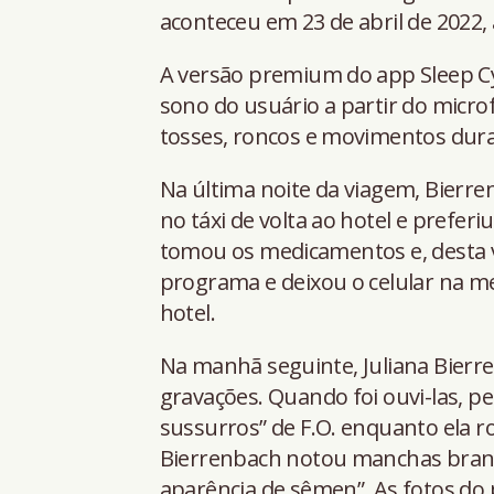
aconteceu em 23 de abril de 2022, 
A versão premium do app Sleep Cycle
sono do usuário a partir do micro
tosses, roncos e movimentos dura
Na última noite da viagem, Bierr
no táxi de volta ao hotel e preferi
tomou os medicamentos e, desta ve
programa e deixou o celular na me
hotel.
Na manhã seguinte, Juliana Bierre
gravações. Quando foi ouvi-las, p
sussurros” de F.O. enquanto ela r
Bierrenbach notou manchas bran
aparência de sêmen”. As fotos do