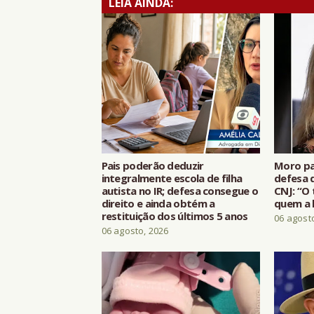
LEIA AINDA:
Pais poderão deduzir
Moro pa
integralmente escola de filha
defesa d
autista no IR; defesa consegue o
CNJ: “O 
direito e ainda obtém a
quem a 
restituição dos últimos 5 anos
06 agost
06 agosto, 2026