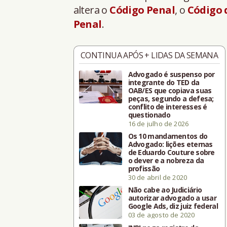
altera o
Código Penal
, o
Código 
Penal
.
CONTINUA APÓS + LIDAS DA SEMANA
Advogado é suspenso por
integrante do TED da
OAB/ES que copiava suas
peças, segundo a defesa;
conflito de interesses é
questionado
16 de julho de 2026
Os 10 mandamentos do
Advogado: lições eternas
de Eduardo Couture sobre
o dever e a nobreza da
profissão
30 de abril de 2020
Não cabe ao Judiciário
autorizar advogado a usar
Google Ads, diz juiz federal
03 de agosto de 2020