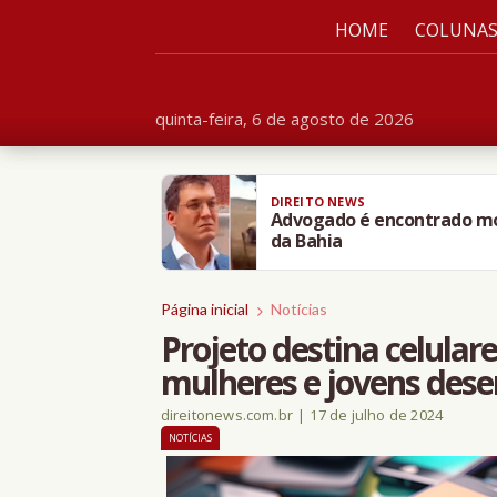
HOME
COLUNA
quinta-feira, 6 de agosto de 2026
DIREITO NEWS
Advogado é encontrado mor
da Bahia
Página inicial
Notícias
Projeto destina celular
mulheres e jovens des
direitonews.com.br
|
17 de julho de 2024
NOTÍCIAS