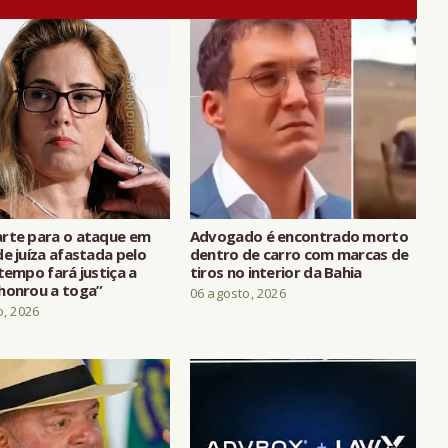
rte para o ataque em
Advogado é encontrado morto
e juíza afastada pelo
dentro de carro com marcas de
tempo fará justiça a
tiros no interior da Bahia
honrou a toga”
06 agosto, 2026
o, 2026