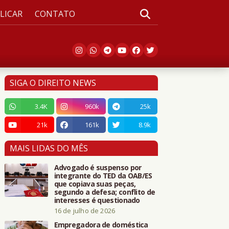
LICAR
CONTATO
SIGA O DIREITO NEWS
3.4K
960k
25k
21k
161k
8.9k
MAIS LIDAS DO MÊS
Advogado é suspenso por
integrante do TED da OAB/ES
que copiava suas peças,
segundo a defesa; conflito de
interesses é questionado
16 de julho de 2026
Empregadora de doméstica