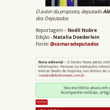
O autor da proposta, deputado
Al
dos Deputados
Reportagem –
Noéli Nobre
Edição -
Natalia Doederlein
Fonte:
@camaradeputados
Nota editorial
– O Direito News adota critér
informações. Pessoas ou instituições mencion
exercer direito de resposta, nos termos da 
contato@direitonews.com.br
.
Seu escritório atuou em
Acompanhe notícias, artig
NOTÍCIAS