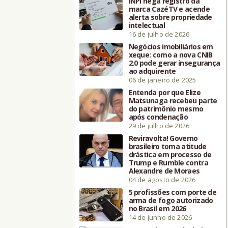
INPI nega registro da
marca CazéTV e acende
alerta sobre propriedade
intelectual
16 de julho de 2026
Negócios imobiliários em
xeque: como a nova CNIB
2.0 pode gerar insegurança
ao adquirente
06 de janeiro de 2025
Entenda por que Elize
Matsunaga recebeu parte
do patrimônio mesmo
após condenação
29 de julho de 2026
Reviravolta! Governo
brasileiro toma atitude
drástica em processo de
Trump e Rumble contra
Alexandre de Moraes
04 de agosto de 2026
5 profissões com porte de
arma de fogo autorizado
no Brasil em 2026
14 de junho de 2026