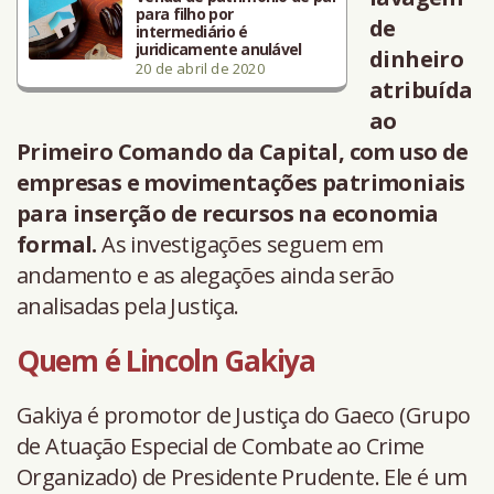
para filho por
de
intermediário é
juridicamente anulável
dinheiro
20 de abril de 2020
atribuída
ao
Primeiro Comando da Capital, com uso de
empresas e movimentações patrimoniais
para inserção de recursos na economia
formal.
As investigações seguem em
andamento e as alegações ainda serão
analisadas pela Justiça.
Quem é Lincoln Gakiya
Gakiya é promotor de Justiça do Gaeco (Grupo
de Atuação Especial de Combate ao Crime
Organizado) de Presidente Prudente. Ele é um