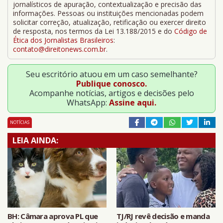
jornalísticos de apuração, contextualização e precisão das
informações. Pessoas ou instituições mencionadas podem
solicitar correção, atualização, retificação ou exercer direito
de resposta, nos termos da Lei 13.188/2015 e do
Código de
Ética dos Jornalistas Brasileiros
:
contato@direitonews.com.br
.
Seu escritório atuou em um caso semelhante?
Publique conosco.
Acompanhe notícias, artigos e decisões pelo
WhatsApp:
Assine aqui.
NOTÍCIAS
LEIA AINDA:
BH: Câmara aprova PL que
TJ/RJ revê decisão e manda