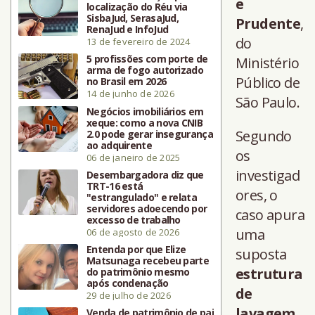
e
localização do Réu via
SisbaJud, SerasaJud,
Prudente
,
RenaJud e InfoJud
do
13 de fevereiro de 2024
5 profissões com porte de
Ministério
arma de fogo autorizado
Público de
no Brasil em 2026
14 de junho de 2026
São Paulo.
Negócios imobiliários em
xeque: como a nova CNIB
Segundo
2.0 pode gerar insegurança
ao adquirente
os
06 de janeiro de 2025
investigad
Desembargadora diz que
TRT-16 está
ores, o
"estrangulado" e relata
servidores adoecendo por
caso apura
excesso de trabalho
uma
06 de agosto de 2026
Entenda por que Elize
suposta
Matsunaga recebeu parte
estrutura
do patrimônio mesmo
após condenação
de
29 de julho de 2026
lavagem
Venda de patrimônio de pai