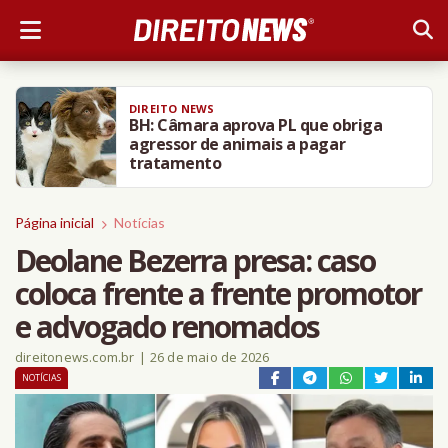
DIREITO NEWS
BH: Câmara aprova PL que obriga
agressor de animais a pagar
tratamento
Página inicial
Notícias
Deolane Bezerra presa: caso
coloca frente a frente promotor
e advogado renomados
direitonews.com.br
|
26 de maio de 2026
NOTÍCIAS