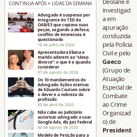
Deolane é
CONTINUA APÓS + LIDAS DA SEMANA
investigad
Advogado é suspenso por
a em
integrante do TED da
OAB/ES que copiava suas
apuração
peças, segundo a defesa;
conflito de interesses é
conduzida
questionado
pela Polícia
16 de julho de 2026
Civil e pelo
Apresentadora Eliana e
marido aderem ao “sleep
Gaeco
divorce”: o que é e quando
considerar
(Grupo de
07 de agosto de 2026
Atuação
Os 10 mandamentos do
Advogado: lições eternas
Especial de
de Eduardo Couture sobre
o dever e a nobreza da
Combate
profissão
ao Crime
30 de abril de 2020
Organizad
Não cabe ao Judiciário
autorizar advogado a usar
o) de
Google Ads, diz juiz federal
03 de agosto de 2020
President
Modelo de Petição para a