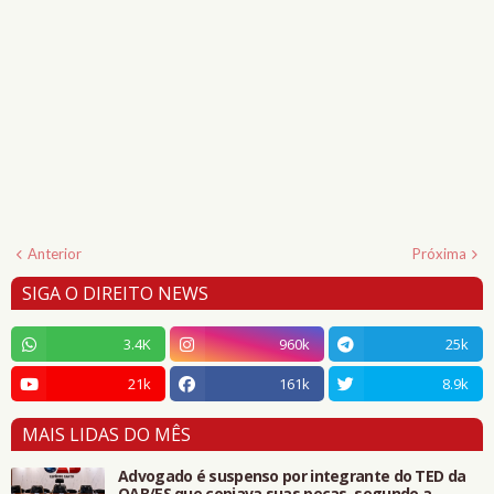
Anterior
Próxima
SIGA O DIREITO NEWS
3.4K
960k
25k
21k
161k
8.9k
MAIS LIDAS DO MÊS
Advogado é suspenso por integrante do TED da
OAB/ES que copiava suas peças, segundo a