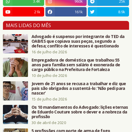
3.4K
960k
25k
21k
161k
8.9k
MAIS LIDAS DO MÊS
Advogado é suspenso por integrante do TED da
OAB/ES que copiava suas peças, segundo a
defesa; conflito de interesses é questionado
16 de julho de 2026
Empregadora de doméstica que trabalhou 55
anos para família sem salário é exonerada de
cargo público na Prefeitura de Fortaleza
10 de julho de 2026
Jovem de 21 anos se recusa a trabalhar e diz que
pais são obrigados a sustentá-lo: ‘Não pedi para
nascer’
15 de julho de 2026
Os 10 mandamentos do Advogado: lições eternas
de Eduardo Couture sobre o dever e a nobreza da
profissão
30 de abril de 2020
5 profissões com porte de arma de fogo