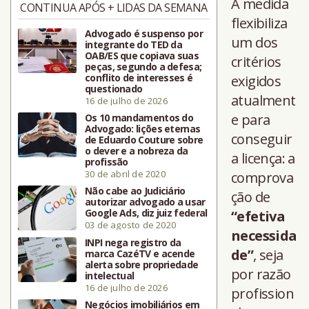
A medida
CONTINUA APÓS + LIDAS DA SEMANA
flexibiliza
Advogado é suspenso por
um dos
integrante do TED da
OAB/ES que copiava suas
critérios
peças, segundo a defesa;
conflito de interesses é
exigidos
questionado
atualment
16 de julho de 2026
e para
Os 10 mandamentos do
Advogado: lições eternas
conseguir
de Eduardo Couture sobre
o dever e a nobreza da
a licença: a
profissão
30 de abril de 2020
comprova
Não cabe ao Judiciário
ção de
autorizar advogado a usar
Google Ads, diz juiz federal
“efetiva
03 de agosto de 2020
necessida
INPI nega registro da
de”
, seja
marca CazéTV e acende
alerta sobre propriedade
por razão
intelectual
16 de julho de 2026
profission
Negócios imobiliários em