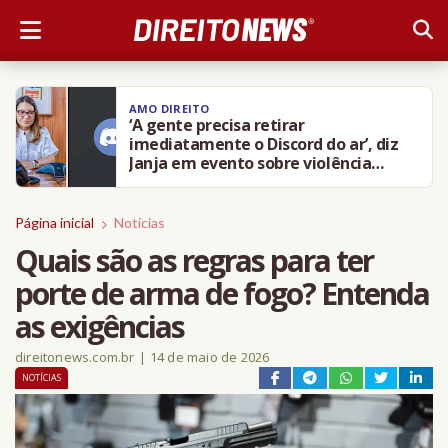
AMO DIREITO
‘A gente precisa retirar
imediatamente o Discord do ar’, diz
Janja em evento sobre violência
contra crianças
Página inicial
Notícias
Quais são as regras para ter
porte de arma de fogo? Entenda
as exigências
direitonews.com.br
|
14 de maio de 2026
NOTÍCIAS