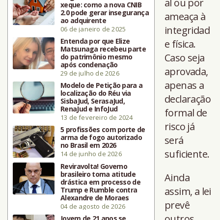
al ou por
xeque: como a nova CNIB
2.0 pode gerar insegurança
ameaça à
ao adquirente
integridad
06 de janeiro de 2025
Entenda por que Elize
e física.
Matsunaga recebeu parte
Caso seja
do patrimônio mesmo
após condenação
aprovada,
29 de julho de 2026
apenas a
Modelo de Petição para a
localização do Réu via
declaração
SisbaJud, SerasaJud,
RenaJud e InfoJud
formal de
13 de fevereiro de 2024
risco já
5 profissões com porte de
arma de fogo autorizado
será
no Brasil em 2026
suficiente.
14 de junho de 2026
Reviravolta! Governo
brasileiro toma atitude
Ainda
drástica em processo de
assim, a lei
Trump e Rumble contra
Alexandre de Moraes
prevê
04 de agosto de 2026
outros
Jovem de 21 anos se