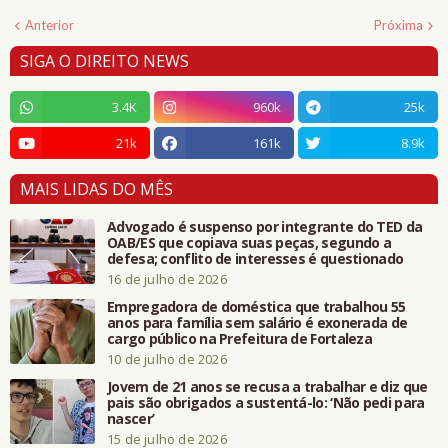
Anterior
Próxima
SIGA O DIREITO NEWS
3.4K
960k
25k
21k
161k
8.9k
MAIS LIDAS DO MÊS
Advogado é suspenso por integrante do TED da
OAB/ES que copiava suas peças, segundo a
defesa; conflito de interesses é questionado
16 de julho de 2026
Empregadora de doméstica que trabalhou 55
anos para família sem salário é exonerada de
cargo público na Prefeitura de Fortaleza
10 de julho de 2026
Jovem de 21 anos se recusa a trabalhar e diz que
pais são obrigados a sustentá-lo: ‘Não pedi para
nascer’
15 de julho de 2026