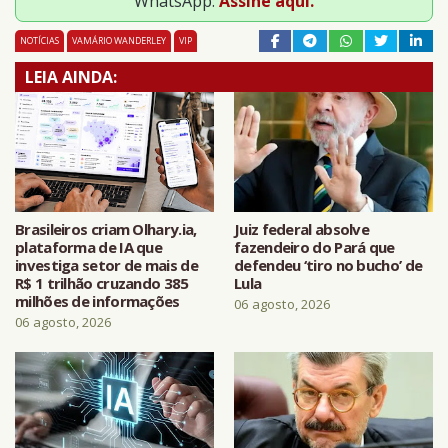
WhatsApp:
Assine aqui.
NOTÍCIAS
VAMÁRIO WANDERLEY
VIP
LEIA AINDA:
Brasileiros criam Olhary.ia,
Juiz federal absolve
plataforma de IA que
fazendeiro do Pará que
investiga setor de mais de
defendeu ‘tiro no bucho’ de
R$ 1 trilhão cruzando 385
Lula
milhões de informações
06 agosto, 2026
06 agosto, 2026