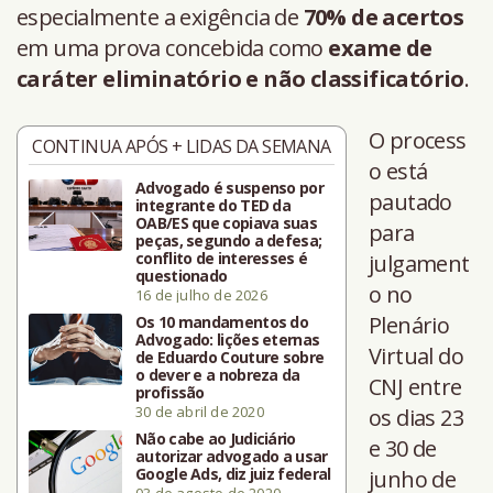
especialmente a exigência de
70% de acertos
em uma prova concebida como
exame de
caráter eliminatório e não classificatório
.
O process
CONTINUA APÓS + LIDAS DA SEMANA
o está
Advogado é suspenso por
pautado
integrante do TED da
OAB/ES que copiava suas
para
peças, segundo a defesa;
conflito de interesses é
julgament
questionado
o no
16 de julho de 2026
Plenário
Os 10 mandamentos do
Advogado: lições eternas
Virtual do
de Eduardo Couture sobre
o dever e a nobreza da
CNJ entre
profissão
30 de abril de 2020
os dias 23
Não cabe ao Judiciário
e 30 de
autorizar advogado a usar
Google Ads, diz juiz federal
junho de