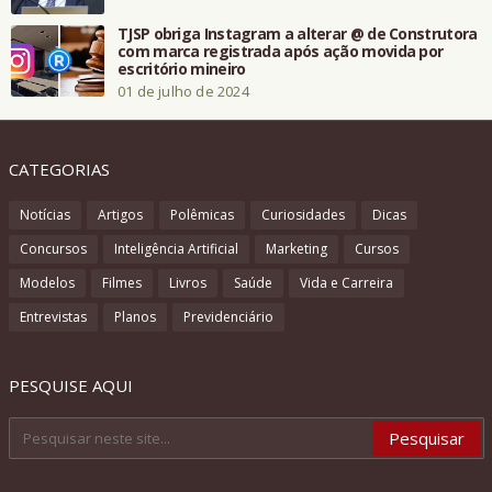
TJSP obriga Instagram a alterar @ de Construtora
com marca registrada após ação movida por
escritório mineiro
01 de julho de 2024
CATEGORIAS
Notícias
Artigos
Polêmicas
Curiosidades
Dicas
Concursos
Inteligência Artificial
Marketing
Cursos
Modelos
Filmes
Livros
Saúde
Vida e Carreira
Entrevistas
Planos
Previdenciário
PESQUISE AQUI