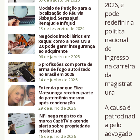
03 de agosto de 2020
2026, e
Modelo de Petição para a
pode
localização do Réu via
SisbaJud, SerasaJud,
redefinir a
RenaJud e InfoJud
13 de fevereiro de 2024
política
Negócios imobiliários em
nacional
xeque: como a nova CNIB
2.0 pode gerar insegurança
de
ao adquirente
ingresso
06 de janeiro de 2025
5 profissões com porte de
na carreira
arma de fogo autorizado
da
no Brasil em 2026
14 de junho de 2026
magistrat
Entenda por que Elize
ura.
Matsunaga recebeu parte
do patrimônio mesmo
após condenação
A causa é
29 de julho de 2026
patrocinad
INPI nega registro da
marca CazéTV e acende
a pelo
alerta sobre propriedade
intelectual
advogado
16 de julho de 2026