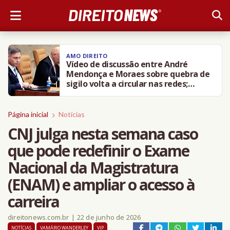
AMO DIREITO
Vídeo de discussão entre André
Mendonça e Moraes sobre quebra de
sigilo volta a circular nas redes;
entenda
Página inicial
Notícias
CNJ julga nesta semana caso
que pode redefinir o Exame
Nacional da Magistratura
(ENAM) e ampliar o acesso à
carreira
direitonews.com.br
|
22 de junho de 2026
NOTÍCIAS
VAMÁRIO WANDERLEY
VIP