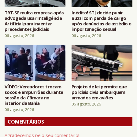
TRT-SE multa empresa após
Inédito! STJ decide punir
advogada usar Inteligência
Buzzi com perda de cargo
Artificial para inventar
após denúncias de assédio e
precedentes judiciais
importunação sexual
06 agosto, 2026
06 agosto, 2026
VÍDEO: Vereadores trocam
Projeto de lei permite que
socos e empurrões durante
policiais civis embarquem
sessão da Câmara no
armados em aviões
interior da Bahia
06 agosto, 2026
06 agosto, 2026
COMENTÁRIOS
Agradecemos pelo seu comentário!