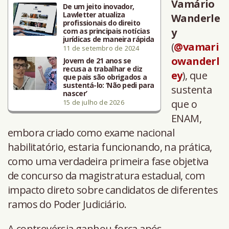
Vamário
De um jeito inovador,
Lawletter atualiza
Wanderle
profissionais do direito
y
com as principais notícias
jurídicas de maneira rápida
(
@vamari
11 de setembro de 2024
owanderl
Jovem de 21 anos se
recusa a trabalhar e diz
ey
), que
que pais são obrigados a
sustentá-lo: ‘Não pedi para
sustenta
nascer’
que o
15 de julho de 2026
ENAM,
embora criado como exame nacional
habilitatório, estaria funcionando, na prática,
como uma verdadeira primeira fase objetiva
de concurso da magistratura estadual, com
impacto direto sobre candidatos de diferentes
ramos do Poder Judiciário.
A controvérsia ganhou força após