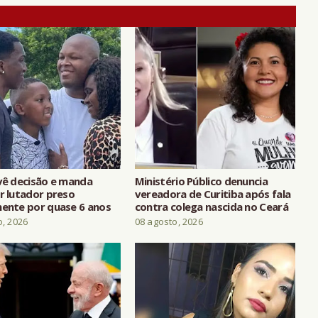
evê decisão e manda
Ministério Público denuncia
r lutador preso
vereadora de Curitiba após fala
mente por quase 6 anos
contra colega nascida no Ceará
o, 2026
08 agosto, 2026