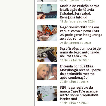
Modelo de Petição para a
localização do Réu via
SisbaJud, SerasaJud,
RenaJud e InfoJud
13 de fevereiro de 2024
Negócios imobiliários em
xeque: como a nova CNIB
2.0 pode gerar insegurança
ao adquirente
06 de janeiro de 2025
5 profissões com porte de
arma de fogo autorizado
no Brasil em 2026
14 de junho de 2026
Entenda por que Elize
Matsunaga recebeu parte
do patrimônio mesmo
após condenação
29 de julho de 2026
INPI nega registro da
marca CazéTV e acende
alerta sobre propriedade
intelectual
16 de julho de 2026