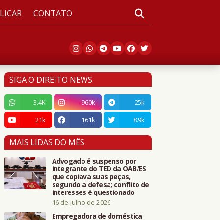
LICAR
CONTATO
SIGA O DIREITO NEWS
3.4K
960k
25k
21k
161k
8.9k
MAIS LIDAS DO MÊS
Advogado é suspenso por
integrante do TED da OAB/ES
que copiava suas peças,
segundo a defesa; conflito de
interesses é questionado
16 de julho de 2026
Empregadora de doméstica