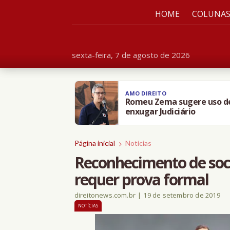
HOME
COLUNA
sexta-feira, 7 de agosto de 2026
AMO DIREITO
Romeu Zema sugere uso de i
enxugar Judiciário
Página inicial
Notícias
Reconhecimento de soc
requer prova formal
direitonews.com.br
|
19 de setembro de 2019
NOTÍCIAS