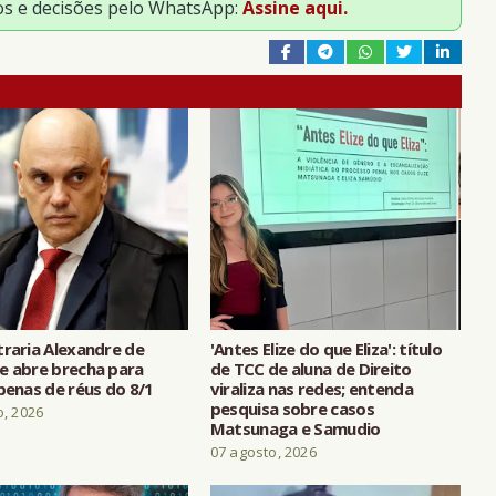
os e decisões pelo WhatsApp:
Assine aqui.
traria Alexandre de
'Antes Elize do que Eliza': título
e abre brecha para
de TCC de aluna de Direito
penas de réus do 8/1
viraliza nas redes; entenda
pesquisa sobre casos
o, 2026
Matsunaga e Samudio
07 agosto, 2026