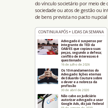
do vínculo societário por meio de
sociedade ou atos de gestão ou int
de bens prevista no pacto nupcial
CONTINUA APÓS + LIDAS DA SEMANA
Advogado é suspenso por
integrante do TED da
OAB/ES que copiava suas
peças, segundo a defesa;
conflito de interesses é
questionado
16 de julho de 2026
Os 10 mandamentos do
Advogado: lições eternas
de Eduardo Couture sobre
o dever e a nobreza da
profissão
30 de abril de 2020
Não cabe ao Judiciário
autorizar advogado a usar
Google Ads, diz juiz federal
03 de agosto de 2020