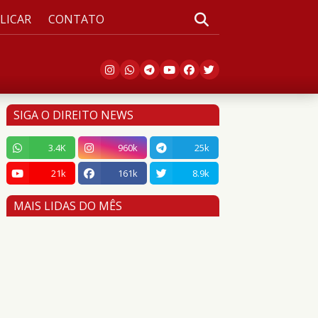
LICAR
CONTATO
SIGA O DIREITO NEWS
3.4K
960k
25k
21k
161k
8.9k
MAIS LIDAS DO MÊS