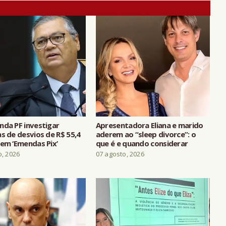
nda PF investigar
Apresentadora Eliana e marido
s de desvios de R$ 55,4
aderem ao “sleep divorce”: o
 em ‘Emendas Pix’
que é e quando considerar
o, 2026
07 agosto, 2026