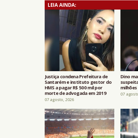
LEIA AINDA:
Justiça condena Prefeitura de
Dino ma
Santarém e instituto gestor do
suspeita
HMS a pagar R$ 500 mil por
milhões
morte de advogada em 2019
07 agost
07 agosto, 2026