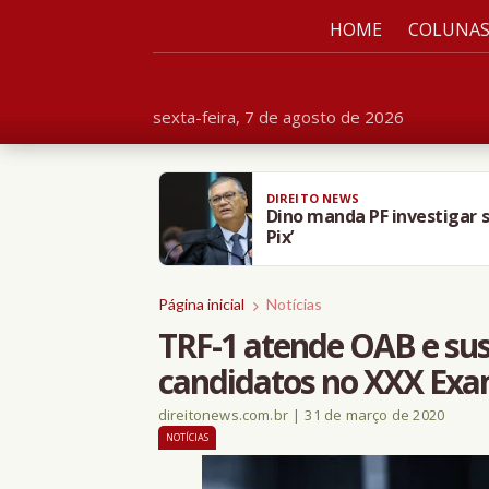
HOME
COLUNA
sexta-feira, 7 de agosto de 2026
DIREITO NEWS
Dino manda PF investigar s
Pix’
Página inicial
Notícias
TRF-1 atende OAB e su
candidatos no XXX Ex
direitonews.com.br
|
31 de março de 2020
NOTÍCIAS