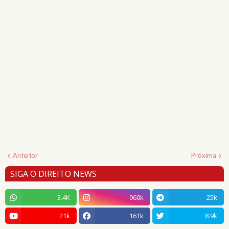
Anterior
Próxima
SIGA O DIREITO NEWS
3.4K
960k
25k
21k
161k
8.9k