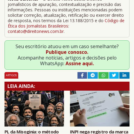
jornalísticos de apuração, contextualização e precisão das
informações. Pessoas ou instituições mencionadas podem
solicitar correção, atualização, retificação ou exercer direito
de resposta, nos termos da Lei 13.188/2015 e do
Código de
Ética dos Jornalistas Brasileiros
:
contato@direitonews.com.br
.
Seu escritório atuou em um caso semelhante?
Publique conosco.
Acompanhe notícias, artigos e decisões pelo
WhatsApp:
Assine aqui.
ARTIGOS
LEIA AINDA:
PL da Misoginia: o método
INPI nega registro da marca