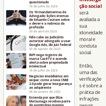
questionado
ção social
16 de julho de 2026
será
Os 10 mandamentos do
Advogado: lições eternas
avaliada a
de Eduardo Couture sobre
o dever e a nobreza da
sua
profissão
30 de abril de 2020
idoneidade
Não cabe ao Judiciário
moral e
autorizar advogado a usar
Google Ads, diz juiz federal
conduta
03 de agosto de 2020
social.
INPI nega registro da
marca CazéTV e acende
alerta sobre propriedade
Então,
intelectual
16 de julho de 2026
uma das
Negócios imobiliários em
verificaçõe
xeque: como a nova CNIB
2.0 pode gerar insegurança
s é sobre a
ao adquirente
prática de
06 de janeiro de 2025
Entenda por que Elize
infrações
Matsunaga recebeu parte
penais,
do patrimônio mesmo