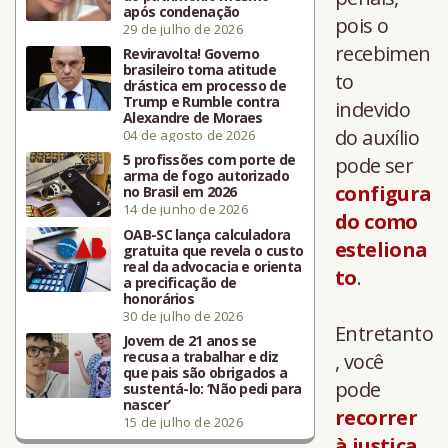
após condenação
pois o
29 de julho de 2026
recebimen
Reviravolta! Governo
brasileiro toma atitude
to
drástica em processo de
Trump e Rumble contra
indevido
Alexandre de Moraes
do auxílio
04 de agosto de 2026
5 profissões com porte de
pode ser
arma de fogo autorizado
configura
no Brasil em 2026
14 de junho de 2026
do como
OAB-SC lança calculadora
esteliona
gratuita que revela o custo
real da advocacia e orienta
to
.
a precificação de
honorários
30 de julho de 2026
Entretanto
Jovem de 21 anos se
recusa a trabalhar e diz
, você
que pais são obrigados a
pode
sustentá-lo: ‘Não pedi para
nascer’
recorrer
15 de julho de 2026
à justiça