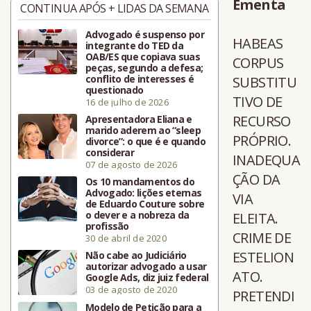
Ementa
CONTINUA APÓS + LIDAS DA SEMANA
Advogado é suspenso por
HABEAS
integrante do TED da
OAB/ES que copiava suas
CORPUS
peças, segundo a defesa;
conflito de interesses é
SUBSTITU
questionado
TIVO DE
16 de julho de 2026
RECURSO
Apresentadora Eliana e
marido aderem ao “sleep
PRÓPRIO.
divorce”: o que é e quando
considerar
INADEQUA
07 de agosto de 2026
ÇÃO DA
Os 10 mandamentos do
Advogado: lições eternas
VIA
de Eduardo Couture sobre
o dever e a nobreza da
ELEITA.
profissão
CRIME DE
30 de abril de 2020
ESTELION
Não cabe ao Judiciário
autorizar advogado a usar
ATO.
Google Ads, diz juiz federal
03 de agosto de 2020
PRETENDI
Modelo de Petição para a