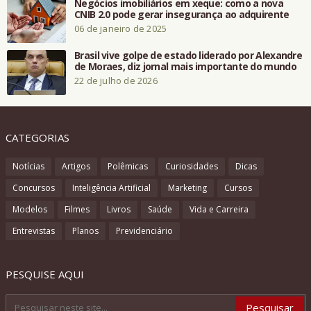
Negócios imobiliários em xeque: como a nova
CNIB 2.0 pode gerar insegurança ao adquirente
06 de janeiro de 2025
Brasil vive golpe de estado liderado por Alexandre
de Moraes, diz jornal mais importante do mundo
22 de julho de 2026
CATEGORIAS
Notícias
Artigos
Polêmicas
Curiosidades
Dicas
Concursos
Inteligência Artificial
Marketing
Cursos
Modelos
Filmes
Livros
Saúde
Vida e Carreira
Entrevistas
Planos
Previdenciário
PESQUISE AQUI