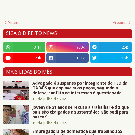
Anterior
Próxima
SIGA O DIREITO NEWS
3.4K
960k
25k
21k
161k
8.9k
MAIS LIDAS DO MÊS
Advogado é suspenso por integrante do TED da
OAB/ES que copiava suas peças, segundo a
defesa; conflito de interesses é questionado
16 de julho de 2026
Jovem de 21 anos se recusa a trabalhar e diz que
pais são obrigados a sustentá-lo: ‘Não pedi para
nascer’
15 de julho de 2026
Empregadora de doméstica que trabalhou 55