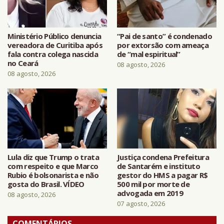
Ministério Público denuncia
“Pai de santo” é condenado
vereadora de Curitiba após
por extorsão com ameaça
fala contra colega nascida
de “mal espiritual”
no Ceará
08 agosto, 2026
08 agosto, 2026
Lula diz que Trump o trata
Justiça condena Prefeitura
com respeito e que Marco
de Santarém e instituto
Rubio é bolsonarista e não
gestor do HMS a pagar R$
gosta do Brasil. VÍDEO
500 mil por morte de
advogada em 2019
08 agosto, 2026
07 agosto, 2026
COMENTÁRIOS