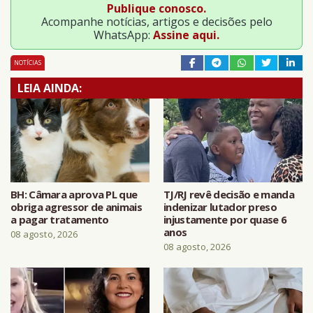
Publique conosco.
Acompanhe notícias, artigos e decisões pelo
WhatsApp:
Assine aqui.
NOTÍCIAS
LEIA AINDA:
BH: Câmara aprova PL que
TJ/RJ revê decisão e manda
obriga agressor de animais
indenizar lutador preso
a pagar tratamento
injustamente por quase 6
anos
08 agosto, 2026
08 agosto, 2026