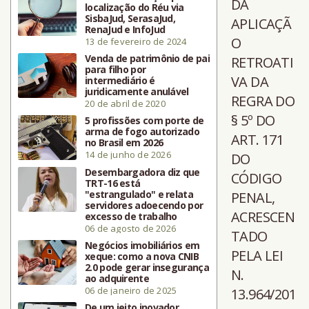
DA
localização do Réu via
SisbaJud, SerasaJud,
APLICAÇÃ
RenaJud e InfoJud
O
13 de fevereiro de 2024
Venda de patrimônio de pai
RETROATI
para filho por
VA DA
intermediário é
juridicamente anulável
REGRA DO
20 de abril de 2020
§ 5º DO
5 profissões com porte de
arma de fogo autorizado
ART. 171
no Brasil em 2026
14 de junho de 2026
DO
Desembargadora diz que
CÓDIGO
TRT-16 está
"estrangulado" e relata
PENAL,
servidores adoecendo por
ACRESCEN
excesso de trabalho
06 de agosto de 2026
TADO
Negócios imobiliários em
PELA LEI
xeque: como a nova CNIB
2.0 pode gerar insegurança
N.
ao adquirente
06 de janeiro de 2025
13.964/201
De um jeito inovador,