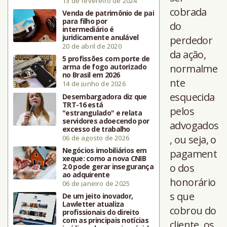
13 de fevereiro de 2024
cobrada
Venda de patrimônio de pai
para filho por
do
intermediário é
juridicamente anulável
perdedor
20 de abril de 2020
da ação,
5 profissões com porte de
arma de fogo autorizado
normalme
no Brasil em 2026
nte
14 de junho de 2026
esquecida
Desembargadora diz que
TRT-16 está
pelos
"estrangulado" e relata
servidores adoecendo por
advogados
excesso de trabalho
, ou seja, o
06 de agosto de 2026
Negócios imobiliários em
pagament
xeque: como a nova CNIB
o dos
2.0 pode gerar insegurança
ao adquirente
honorário
06 de janeiro de 2025
s que
De um jeito inovador,
Lawletter atualiza
cobrou do
profissionais do direito
com as principais notícias
cliente, os