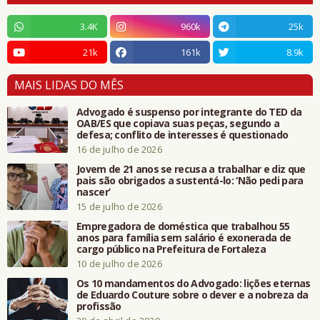
3.4K
960k
25k
21k
161k
8.9k
MAIS LIDAS DO MÊS
Advogado é suspenso por integrante do TED da
OAB/ES que copiava suas peças, segundo a
defesa; conflito de interesses é questionado
16 de julho de 2026
Jovem de 21 anos se recusa a trabalhar e diz que
pais são obrigados a sustentá-lo: ‘Não pedi para
nascer’
15 de julho de 2026
Empregadora de doméstica que trabalhou 55
anos para família sem salário é exonerada de
cargo público na Prefeitura de Fortaleza
10 de julho de 2026
Os 10 mandamentos do Advogado: lições eternas
de Eduardo Couture sobre o dever e a nobreza da
profissão