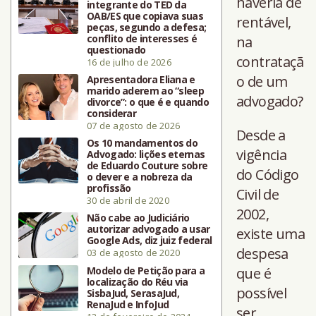
haveria de
integrante do TED da
OAB/ES que copiava suas
rentável,
peças, segundo a defesa;
conflito de interesses é
na
questionado
contrataçã
16 de julho de 2026
o de um
Apresentadora Eliana e
marido aderem ao “sleep
advogado?
divorce”: o que é e quando
considerar
07 de agosto de 2026
Desde a
Os 10 mandamentos do
vigência
Advogado: lições eternas
de Eduardo Couture sobre
do Código
o dever e a nobreza da
profissão
Civil de
30 de abril de 2020
2002,
Não cabe ao Judiciário
autorizar advogado a usar
existe uma
Google Ads, diz juiz federal
despesa
03 de agosto de 2020
Modelo de Petição para a
que é
localização do Réu via
possível
SisbaJud, SerasaJud,
RenaJud e InfoJud
ser