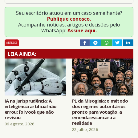
Seu escritório atuou em um caso semelhante?
Publique conosco.
Acompanhe notícias, artigos e decisões pelo
WhatsApp:
Assine aqui.
ARTIGOS
LEIA AINDA:
IA na Jurisprudência: A
PL da Misoginia: o método
inteligência artificial não
dos regimes autoritários
errou; foi você que não
pronto para votação, a
revisou
emenda escancara a
realidade
06 agosto, 2026
22 julho, 2026