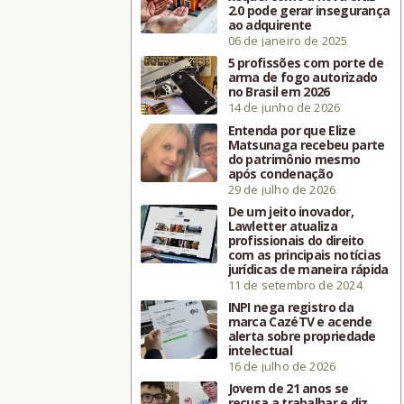
2.0 pode gerar insegurança
ao adquirente
06 de janeiro de 2025
5 profissões com porte de
arma de fogo autorizado
no Brasil em 2026
14 de junho de 2026
Entenda por que Elize
Matsunaga recebeu parte
do patrimônio mesmo
após condenação
29 de julho de 2026
De um jeito inovador,
Lawletter atualiza
profissionais do direito
com as principais notícias
jurídicas de maneira rápida
11 de setembro de 2024
INPI nega registro da
marca CazéTV e acende
alerta sobre propriedade
intelectual
16 de julho de 2026
Jovem de 21 anos se
recusa a trabalhar e diz