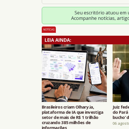
Seu escritório atuou em
Acompanhe notícias, artig
NOTÍCIAS
LEIA AINDA:
Brasileiros criam Olhary.ia,
Juiz fed
plataforma de IA que investiga
do Pará 
setor de mais de R$ 1 trilhão
bucho’ d
cruzando 385 milhões de
06 agost
informações