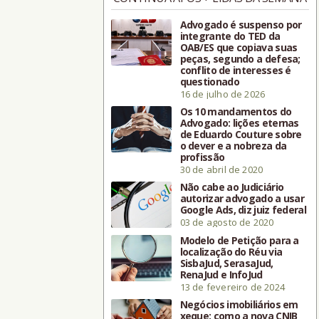
Advogado é suspenso por
integrante do TED da
OAB/ES que copiava suas
peças, segundo a defesa;
conflito de interesses é
questionado
16 de julho de 2026
Os 10 mandamentos do
Advogado: lições eternas
de Eduardo Couture sobre
o dever e a nobreza da
profissão
30 de abril de 2020
Não cabe ao Judiciário
autorizar advogado a usar
Google Ads, diz juiz federal
03 de agosto de 2020
Modelo de Petição para a
localização do Réu via
SisbaJud, SerasaJud,
RenaJud e InfoJud
13 de fevereiro de 2024
Negócios imobiliários em
xeque: como a nova CNIB