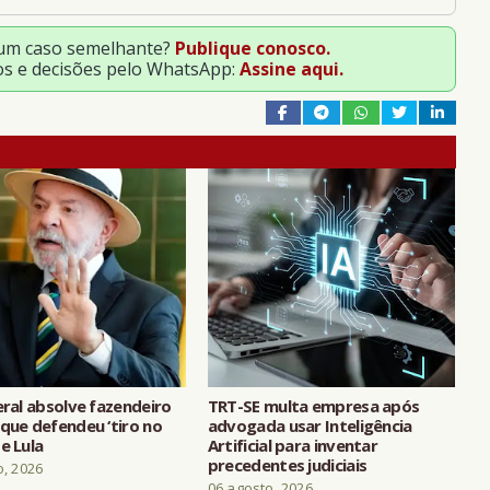
 um caso semelhante?
Publique conosco.
os e decisões pelo WhatsApp:
Assine aqui.
eral absolve fazendeiro
TRT-SE multa empresa após
que defendeu ‘tiro no
advogada usar Inteligência
e Lula
Artificial para inventar
precedentes judiciais
o, 2026
06 agosto, 2026