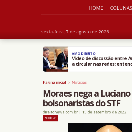
HOME
COLUNA
sexta-feira, 7 de agosto de 2026
AMO DIREITO
Vídeo de discussão entre 
a circular nas redes; enten
Página inicial
Notícias
Moraes nega a Luciano 
bolsonaristas do STF
direitonews.com.br
|
15 de setembro de 2022
NOTÍCIAS