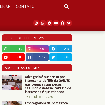
LICAR
CONTATO
SIGA O DIREITO NEWS
3.4K
960k
25k
21k
161k
8.9k
MAIS LIDAS DO MÊS
Advogado é suspenso por
integrante do TED da OAB/ES
que copiava suas peças,
segundo a defesa; conflito de
interesses é questionado
16 de julho de 2026
Empregadora de doméstica