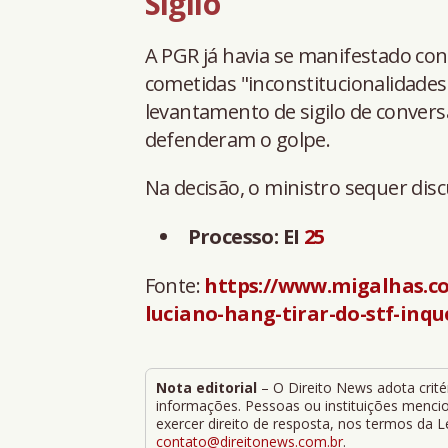
Sigilo
A PGR já havia se manifestado con
cometidas "inconstitucionalidades 
levantamento de sigilo de conver
defenderam o golpe.
Na decisão, o ministro sequer disc
Processo: EI
25
Fonte:
https://www.migalhas.c
luciano-hang-tirar-do-stf-inqu
Nota editorial
– O Direito News adota critér
informações. Pessoas ou instituições mencion
exercer direito de resposta, nos termos da 
contato@direitonews.com.br
.