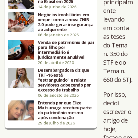
principalm
no Brasil em 2026
14 de junho de 2026
ente
Negócios imobiliários em
levando
xeque: como a nova CNIB
2.0 pode gerar insegurança
em conta
ao adquirente
06 de janeiro de 2025
as teses
Venda de patrimônio de pai
do Tema
para filho por
intermediário é
n. 350 do
juridicamente anulável
STF e do
20 de abril de 2020
Tema n.
Desembargadora diz que
TRT-16 está
660 do STJ.
"estrangulado" e relata
servidores adoecendo por
excesso de trabalho
Por isso,
06 de agosto de 2026
decidi
Entenda por que Elize
Matsunaga recebeu parte
escrever o
do patrimônio mesmo
após condenação
artigo de
29 de julho de 2026
hoje,
focado em