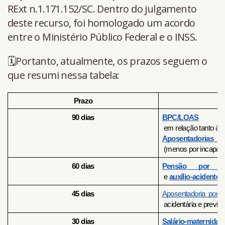
RExt n.1.171.152/SC. Dentro do julgamento
deste recurso, foi homologado um acordo
entre o Ministério Público Federal e o INSS.
🗓️Portanto, atualmente, os prazos seguem o
que resumi nessa tabela:
Prazo
 B
90 dias
BPC/LOAS
 em relação tanto à 
Aposentadorias
 
 (menos por incapac
60 dias
Pensão por m
 e 
auxílio-acidente
45 dias
Aposentadoria por 
i
 acidentária e previd
30 dias
Salário-maternidad