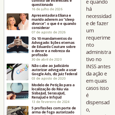
conflito de interesses é
e quando
questionado
há
16 de julho de 2026
necessidad
Apresentadora Eliana e
marido aderem ao “sleep
e de fazer
divorce”: o que é e quando
considerar
um
07 de agosto de 2026
requerime
Os 10 mandamentos do
Advogado: lições eternas
nto
de Eduardo Couture sobre
o dever e a nobreza da
administra
profissão
tivo no
30 de abril de 2020
INSS antes
Não cabe ao Judiciário
autorizar advogado a usar
da ação e
Google Ads, diz juiz federal
03 de agosto de 2020
em quais
Modelo de Petição para a
casos isso
localização do Réu via
SisbaJud, SerasaJud,
é
RenaJud e InfoJud
dispensad
13 de fevereiro de 2024
5 profissões com porte de
o,
arma de fogo autorizado