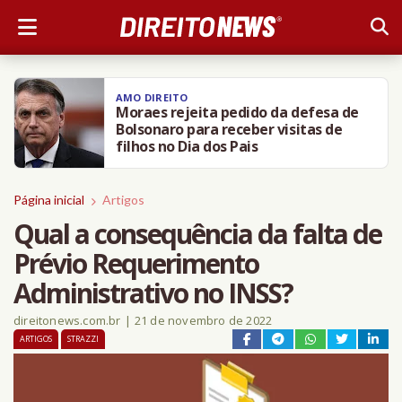
DIREITO NEWS
BH: Câmara aprova PL que obriga
agressor de animais a pagar
tratamento
Página inicial
Artigos
Qual a consequência da falta de
Prévio Requerimento
Administrativo no INSS?
direitonews.com.br
|
21 de novembro de 2022
ARTIGOS
STRAZZI