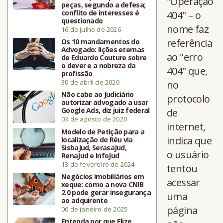
"Operação
peças, segundo a defesa;
conflito de interesses é
404" – o
questionado
nome faz
16 de julho de 2026
referência
Os 10 mandamentos do
Advogado: lições eternas
ao "erro
de Eduardo Couture sobre
o dever e a nobreza da
404" que,
profissão
30 de abril de 2020
no
Não cabe ao Judiciário
protocolo
autorizar advogado a usar
Google Ads, diz juiz federal
de
03 de agosto de 2020
internet,
Modelo de Petição para a
indica que
localização do Réu via
SisbaJud, SerasaJud,
o usuário
RenaJud e InfoJud
13 de fevereiro de 2024
tentou
Negócios imobiliários em
acessar
xeque: como a nova CNIB
2.0 pode gerar insegurança
uma
ao adquirente
página
06 de janeiro de 2025
Entenda por que Elize