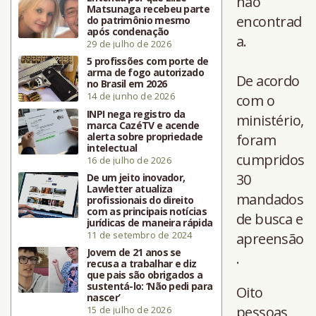
não
Matsunaga recebeu parte
encontrad
do patrimônio mesmo
após condenação
a.
29 de julho de 2026
5 profissões com porte de
arma de fogo autorizado
De acordo
no Brasil em 2026
14 de junho de 2026
com o
INPI nega registro da
ministério,
marca CazéTV e acende
alerta sobre propriedade
foram
intelectual
cumpridos
16 de julho de 2026
30
De um jeito inovador,
Lawletter atualiza
mandados
profissionais do direito
com as principais notícias
de busca e
jurídicas de maneira rápida
11 de setembro de 2024
apreensão
Jovem de 21 anos se
.
recusa a trabalhar e diz
que pais são obrigados a
sustentá-lo: ‘Não pedi para
Oito
nascer’
pessoas
15 de julho de 2026