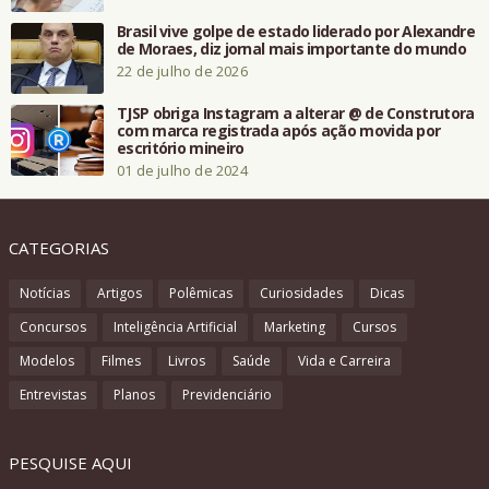
Brasil vive golpe de estado liderado por Alexandre
de Moraes, diz jornal mais importante do mundo
22 de julho de 2026
TJSP obriga Instagram a alterar @ de Construtora
com marca registrada após ação movida por
escritório mineiro
01 de julho de 2024
CATEGORIAS
Notícias
Artigos
Polêmicas
Curiosidades
Dicas
Concursos
Inteligência Artificial
Marketing
Cursos
Modelos
Filmes
Livros
Saúde
Vida e Carreira
Entrevistas
Planos
Previdenciário
PESQUISE AQUI