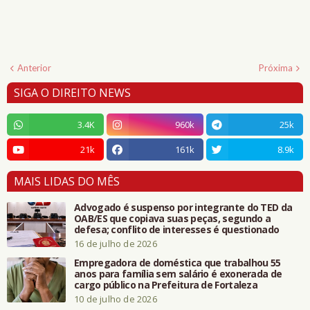
Anterior
Próxima
SIGA O DIREITO NEWS
3.4K
960k
25k
21k
161k
8.9k
MAIS LIDAS DO MÊS
Advogado é suspenso por integrante do TED da
OAB/ES que copiava suas peças, segundo a
defesa; conflito de interesses é questionado
16 de julho de 2026
Empregadora de doméstica que trabalhou 55
anos para família sem salário é exonerada de
cargo público na Prefeitura de Fortaleza
10 de julho de 2026