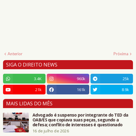
Anterior
Próxima
SIGA O DIREITO NEWS
3.4K
960k
25k
21k
161k
8.9k
MAIS LIDAS DO MÊS
Advogado é suspenso por integrante do TED da
OAB/ES que copiava suas peças, segundo a
defesa; conflito de interesses é questionado
16 de julho de 2026