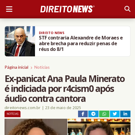
DIREITO NEWS
STF contraria Alexandre de Moraes e
abre brecha para reduzir penas de
réus do 8/1
Página inicial
Notícias
Ex-panicat Ana Paula Minerato
é indiciada por r4cism0 após
áudio contra cantora
direitonews.com.br
|
23 de maio de 2025
NOTÍCIAS