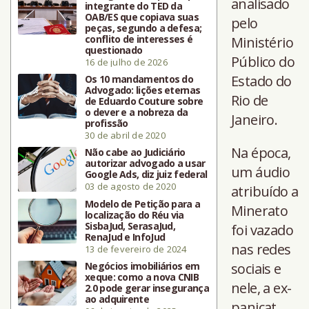
analisado
integrante do TED da
OAB/ES que copiava suas
pelo
peças, segundo a defesa;
conflito de interesses é
Ministério
questionado
Público do
16 de julho de 2026
Estado do
Os 10 mandamentos do
Advogado: lições eternas
Rio de
de Eduardo Couture sobre
o dever e a nobreza da
Janeiro.
profissão
30 de abril de 2020
Na época,
Não cabe ao Judiciário
autorizar advogado a usar
um áudio
Google Ads, diz juiz federal
03 de agosto de 2020
atribuído a
Modelo de Petição para a
Minerato
localização do Réu via
SisbaJud, SerasaJud,
foi vazado
RenaJud e InfoJud
nas redes
13 de fevereiro de 2024
Negócios imobiliários em
sociais e
xeque: como a nova CNIB
nele, a ex-
2.0 pode gerar insegurança
ao adquirente
panicat