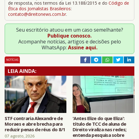
de resposta, nos termos da Lei 13.188/2015 e do
Código de
Ética dos Jornalistas Brasileiros
:
contato@direitonews.com.br
.
Seu escritório atuou em um caso semelhante?
Publique conosco.
Acompanhe notícias, artigos e decisões pelo
WhatsApp:
Assine aqui.
NOTÍCIAS
LEIA AINDA:
STF contraria Alexandre de
'Antes Elize do que Eliza':
Moraes e abre brecha para
título de TCC de aluna de
reduzir penas de réus do 8/1
Direito viraliza nas redes;
entenda pesquisa sobre
07 agosto, 2026