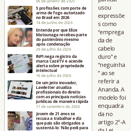
06 de janeiro de 2025
usou
5 profissões com porte de
arma de fogo autorizado
expressõe
no Brasil em 2026
14 de junho de 2026
s como
Entenda por que Elize
“emprega
Matsunaga recebeu parte
da de
do patrimônio mesmo
após condenação
cabelo
29 de julho de 2026
duro” e
INPI nega registro da
marca CazéTV e acende
“neguinha
alerta sobre propriedade
intelectual
” ao se
16 de julho de 2026
referir a
De um jeito inovador,
Lawletter atualiza
Ananda. A
profissionais do direito
modelo foi
com as principais notícias
jurídicas de maneira rápida
enquadra
11 de setembro de 2024
da no
Jovem de 21 anos se
recusa a trabalhar e diz
artigo 2º-A
que pais são obrigados a
sustentá-lo: ‘Não pedi para
da Lei