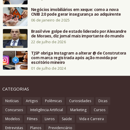
Negócios imobiliários em xeque: como a nova
CNIB 2.0 pode gerar insegurança ao adquirente
06 de janeiro de 2025
Brasil vive golpe de estado liderado por Alexandre
de Moraes, diz jornal mais importante do mundo
22 de julho de 2026
TJSP obriga Instagram a alterar @ de Construtora
com marca registrada após ação movida por
escritório mineiro
01 de julho de 2024
CATEGORIAS
Notícias
Artigos
Polêmicas
Curiosidades
Dicas
Concursos
Inteligência Artificial
Marketing
Cursos
Modelos
Filmes
Livros
Saúde
Vida e Carreira
Entrevistas
Planos
Previdenciário