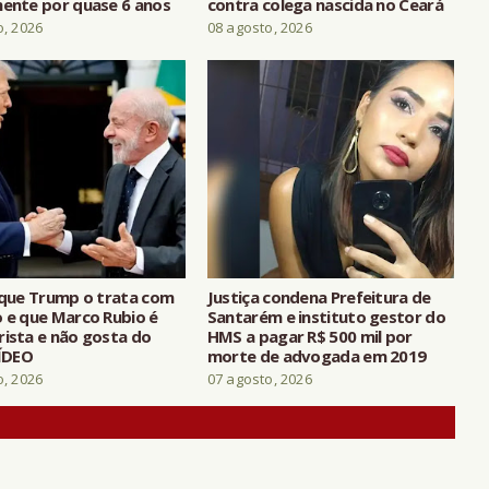
mente por quase 6 anos
contra colega nascida no Ceará
o, 2026
08 agosto, 2026
z que Trump o trata com
Justiça condena Prefeitura de
o e que Marco Rubio é
Santarém e instituto gestor do
rista e não gosta do
HMS a pagar R$ 500 mil por
VÍDEO
morte de advogada em 2019
o, 2026
07 agosto, 2026