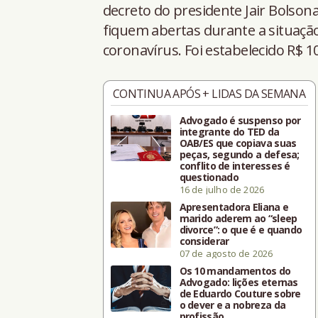
decreto do presidente Jair Bolsona
fiquem abertas durante a situaçã
coronavírus. Foi estabelecido R$ 
CONTINUA APÓS + LIDAS DA SEMANA
Advogado é suspenso por
integrante do TED da
OAB/ES que copiava suas
peças, segundo a defesa;
conflito de interesses é
questionado
16 de julho de 2026
Apresentadora Eliana e
marido aderem ao “sleep
divorce”: o que é e quando
considerar
07 de agosto de 2026
Os 10 mandamentos do
Advogado: lições eternas
de Eduardo Couture sobre
o dever e a nobreza da
profissão