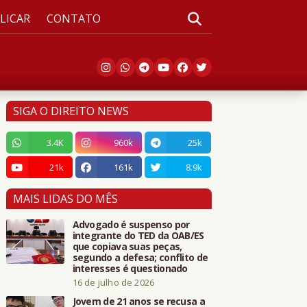
LICAR
CONTATO
SIGA O DIREITO NEWS
3.4K
960k
25k
21k
161k
8.9k
MAIS LIDAS DO MÊS
Advogado é suspenso por
integrante do TED da OAB/ES
que copiava suas peças,
segundo a defesa; conflito de
interesses é questionado
16 de julho de 2026
Jovem de 21 anos se recusa a