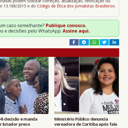
adas podem solicitar correção, atualização, retificação ou
Lei 13.188/2015 e do
Código de Ética dos Jornalistas Brasileiros
:
 um caso semelhante?
Publique conosco.
os e decisões pelo WhatsApp:
Assine aqui.
evê decisão e manda
Ministério Público denuncia
r lutador preso
vereadora de Curitiba após fala