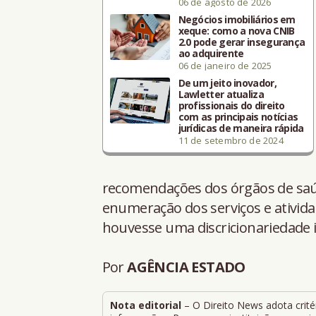
06 de agosto de 2026
Negócios imobiliários em
xeque: como a nova CNIB
2.0 pode gerar insegurança
ao adquirente
06 de janeiro de 2025
De um jeito inovador,
Lawletter atualiza
profissionais do direito
com as principais notícias
jurídicas de maneira rápida
11 de setembro de 2024
recomendações dos órgãos de saúd
enumeração dos serviços e ativid
houvesse uma discricionariedade i
Por
AGÊNCIA ESTADO
Nota editorial
– O Direito News adota critér