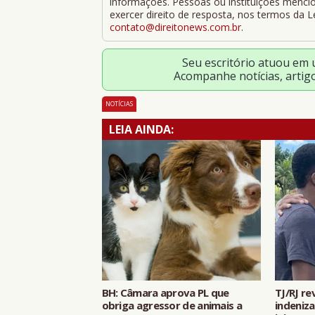
informações. Pessoas ou instituições mencion
exercer direito de resposta, nos termos da 
contato@direitonews.com.br
.
Seu escritório atuou em
Acompanhe notícias, artig
NOTÍCIAS
LEIA AINDA:
BH: Câmara aprova PL que
TJ/RJ r
obriga agressor de animais a
indeniza