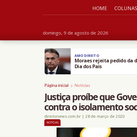
HOME
COLUNA
domingo, 9 de agosto de 2026
AMO DIREITO
Moraes rejeita pedido da d
Dia dos Pais
Página inicial
Notícias
Justiça proíbe que Gov
contra o isolamento so
direitonews.com.br
|
28 de março de 2020
NOTÍCIAS