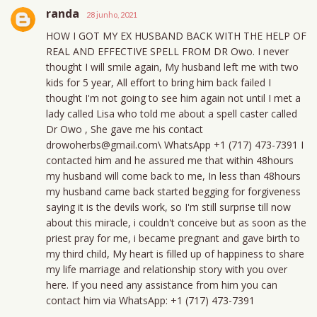
randa
28 junho, 2021
HOW I GOT MY EX HUSBAND BACK WITH THE HELP OF
REAL AND EFFECTIVE SPELL FROM DR Owo. I never
thought I will smile again, My husband left me with two
kids for 5 year, All effort to bring him back failed I
thought I'm not going to see him again not until I met a
lady called Lisa who told me about a spell caster called
Dr Owo , She gave me his contact
drowoherbs@gmail.com\ WhatsApp +1 (717) 473-7391 I
contacted him and he assured me that within 48hours
my husband will come back to me, In less than 48hours
my husband came back started begging for forgiveness
saying it is the devils work, so I'm still surprise till now
about this miracle, i couldn't conceive but as soon as the
priest pray for me, i became pregnant and gave birth to
my third child, My heart is filled up of happiness to share
my life marriage and relationship story with you over
here. If you need any assistance from him you can
contact him via WhatsApp: +1 (717) 473-7391