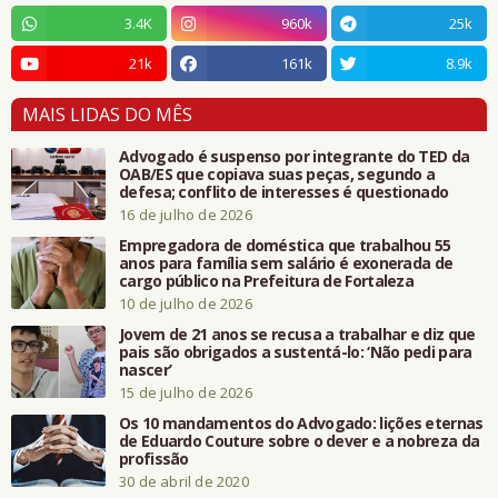
3.4K
960k
25k
21k
161k
8.9k
MAIS LIDAS DO MÊS
Advogado é suspenso por integrante do TED da
OAB/ES que copiava suas peças, segundo a
defesa; conflito de interesses é questionado
16 de julho de 2026
Empregadora de doméstica que trabalhou 55
anos para família sem salário é exonerada de
cargo público na Prefeitura de Fortaleza
10 de julho de 2026
Jovem de 21 anos se recusa a trabalhar e diz que
pais são obrigados a sustentá-lo: ‘Não pedi para
nascer’
15 de julho de 2026
Os 10 mandamentos do Advogado: lições eternas
de Eduardo Couture sobre o dever e a nobreza da
profissão
30 de abril de 2020