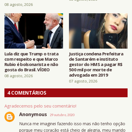
08 agosto, 2026
Lula diz que Trump o trata
Justiça condena Prefeitura
com respeito e que Marco
de Santarém e instituto
Rubio é bolsonarista e não
gestor do HMS a pagar R$
gosta do Brasil. VÍDEO
500 mil por morte de
advogada em 2019
08 agosto, 2026
07 agosto, 2026
4 COMENTÁRIOS
Agradecemos pelo seu comentário!
Anonymous
29 outubro, 2020
Nunca me imaginei fazendo isso mas não tenho opção
porque meu coração está cheio de alegria, meu marido