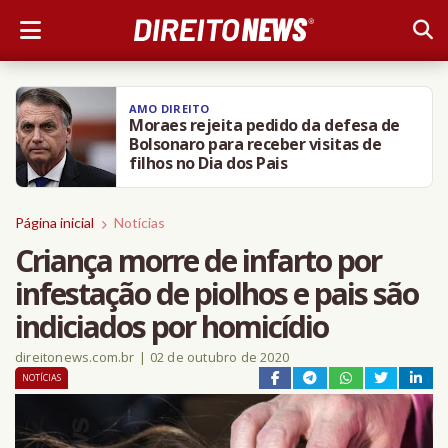
AMO DIREITO
Moraes rejeita pedido da defesa de
Bolsonaro para receber visitas de
filhos no Dia dos Pais
Página inicial
Notícias
Criança morre de infarto por
infestação de piolhos e pais são
indiciados por homicídio
direitonews.com.br
|
02 de outubro de 2020
NOTÍCIAS