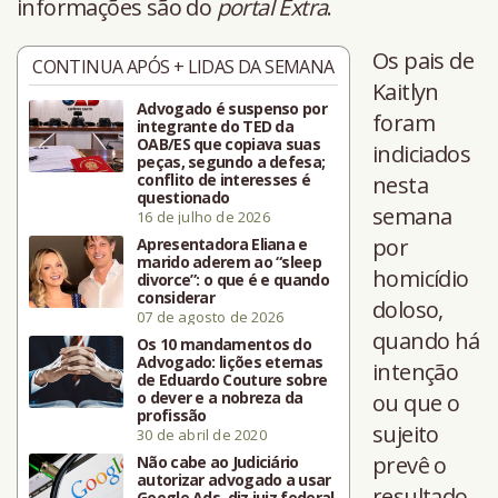
informações são do
portal Extra
.
Os pais de
CONTINUA APÓS + LIDAS DA SEMANA
Kaitlyn
Advogado é suspenso por
foram
integrante do TED da
OAB/ES que copiava suas
indiciados
peças, segundo a defesa;
conflito de interesses é
nesta
questionado
semana
16 de julho de 2026
por
Apresentadora Eliana e
marido aderem ao “sleep
homicídio
divorce”: o que é e quando
considerar
doloso,
07 de agosto de 2026
quando há
Os 10 mandamentos do
Advogado: lições eternas
intenção
de Eduardo Couture sobre
o dever e a nobreza da
ou que o
profissão
sujeito
30 de abril de 2020
prevê o
Não cabe ao Judiciário
autorizar advogado a usar
resultado
Google Ads, diz juiz federal