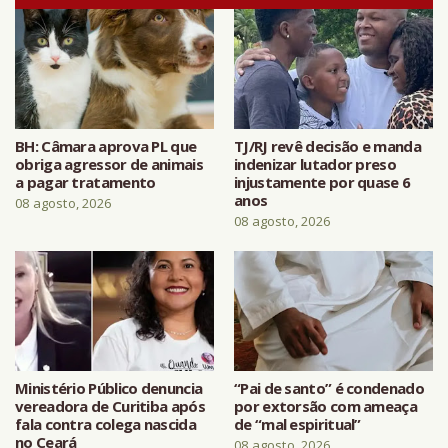
BH: Câmara aprova PL que
TJ/RJ revê decisão e manda
obriga agressor de animais
indenizar lutador preso
a pagar tratamento
injustamente por quase 6
anos
08 agosto, 2026
08 agosto, 2026
Ministério Público denuncia
“Pai de santo” é condenado
vereadora de Curitiba após
por extorsão com ameaça
fala contra colega nascida
de “mal espiritual”
no Ceará
08 agosto, 2026