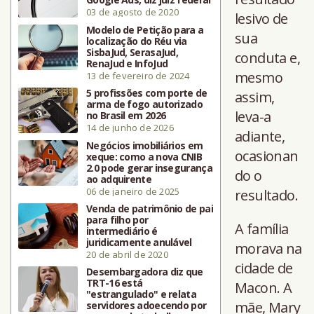
03 de agosto de 2020
lesivo de
Modelo de Petição para a
sua
localização do Réu via
SisbaJud, SerasaJud,
conduta e,
RenaJud e InfoJud
mesmo
13 de fevereiro de 2024
5 profissões com porte de
assim,
arma de fogo autorizado
leva-a
no Brasil em 2026
14 de junho de 2026
adiante,
Negócios imobiliários em
ocasionan
xeque: como a nova CNIB
2.0 pode gerar insegurança
do o
ao adquirente
06 de janeiro de 2025
resultado.
Venda de patrimônio de pai
para filho por
A família
intermediário é
juridicamente anulável
morava na
20 de abril de 2020
cidade de
Desembargadora diz que
TRT-16 está
Macon. A
"estrangulado" e relata
mãe, Mary
servidores adoecendo por