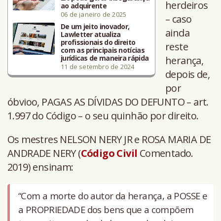
herdeiros
ao adquirente
06 de janeiro de 2025
– caso
De um jeito inovador,
ainda
Lawletter atualiza
profissionais do direito
reste
com as principais notícias
jurídicas de maneira rápida
herança,
11 de setembro de 2024
depois de,
por
óbvioo, PAGAS AS DÍVIDAS DO DEFUNTO – art.
1.997 do Código – o seu quinhão por direito.
Os mestres NELSON NERY JR e ROSA MARIA DE
ANDRADE NERY (
Código Civil
Comentado.
2019) ensinam:
“Com a morte do autor da herança, a POSSE e
a PROPRIEDADE dos bens que a compõem