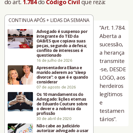
do art.
1.784
do
Código Civil
que reza:
CONTINUA APÓS + LIDAS DA SEMANA
“Art. 1.784.
Advogado é suspenso por
Aberta a
integrante do TED da
OAB/ES que copiava suas
sucessão,
peças, segundo a defesa;
conflito de interesses é
a herança
questionado
transmite
16 de julho de 2026
Apresentadora Eliana e
-se, DESDE
marido aderem ao “sleep
LOGO, aos
divorce”: o que é e quando
considerar
herdeiros
07 de agosto de 2026
legítimos
Os 10 mandamentos do
Advogado: lições eternas
e
de Eduardo Couture sobre
o dever e a nobreza da
testamen
profissão
tários”.
30 de abril de 2020
Não cabe ao Judiciário
autorizar advogado a usar