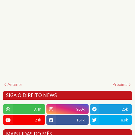
Anterior
Próxima
SIGA O DIREITO NEWS
3.4K
960k
25k
21k
161k
8.9k
MAIS LIDAS DO MÊS