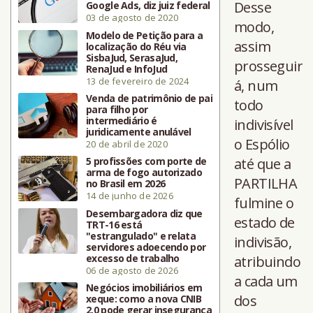
Desse
Google Ads, diz juiz federal
03 de agosto de 2020
modo,
Modelo de Petição para a
assim
localização do Réu via
SisbaJud, SerasaJud,
prosseguir
RenaJud e InfoJud
13 de fevereiro de 2024
á, num
Venda de patrimônio de pai
todo
para filho por
intermediário é
indivisível
juridicamente anulável
o Espólio
20 de abril de 2020
5 profissões com porte de
até que a
arma de fogo autorizado
PARTILHA
no Brasil em 2026
14 de junho de 2026
fulmine o
Desembargadora diz que
estado de
TRT-16 está
"estrangulado" e relata
indivisão,
servidores adoecendo por
excesso de trabalho
atribuindo
06 de agosto de 2026
a cada um
Negócios imobiliários em
dos
xeque: como a nova CNIB
2.0 pode gerar insegurança