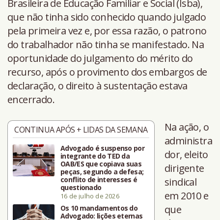
Brasileira de Educação Familiar e Social (Isba),
que não tinha sido conhecido quando julgado
pela primeira vez e, por essa razão, o patrono
do trabalhador não tinha se manifestado. Na
oportunidade do julgamento do mérito do
recurso, após o provimento dos embargos de
declaração, o direito à sustentação estava
encerrado.
Na ação, o
CONTINUA APÓS + LIDAS DA SEMANA
administra
Advogado é suspenso por
dor, eleito
integrante do TED da
OAB/ES que copiava suas
dirigente
peças, segundo a defesa;
conflito de interesses é
sindical
questionado
em 2010 e
16 de julho de 2026
que
Os 10 mandamentos do
Advogado: lições eternas