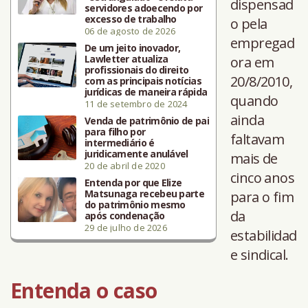
dispensad
servidores adoecendo por
excesso de trabalho
o pela
06 de agosto de 2026
empregad
De um jeito inovador,
Lawletter atualiza
ora em
profissionais do direito
20/8/2010,
com as principais notícias
jurídicas de maneira rápida
quando
11 de setembro de 2024
ainda
Venda de patrimônio de pai
para filho por
faltavam
intermediário é
juridicamente anulável
mais de
20 de abril de 2020
cinco anos
Entenda por que Elize
Matsunaga recebeu parte
para o fim
do patrimônio mesmo
da
após condenação
29 de julho de 2026
estabilidad
e sindical.
Entenda o caso