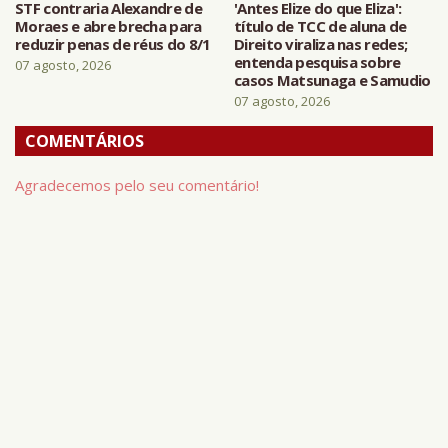
STF contraria Alexandre de
'Antes Elize do que Eliza':
Moraes e abre brecha para
título de TCC de aluna de
reduzir penas de réus do 8/1
Direito viraliza nas redes;
entenda pesquisa sobre
07 agosto, 2026
casos Matsunaga e Samudio
07 agosto, 2026
COMENTÁRIOS
Agradecemos pelo seu comentário!