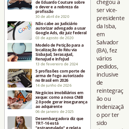
chegou a
de Eduardo Couture sobre
o dever e a nobreza da
ser vice-
profissão
30 de abril de 2020
presidente
Não cabe ao Judiciário
da Isba,
autorizar advogado a usar
Google Ads, diz juiz federal
em
03 de agosto de 2020
Salvador
Modelo de Petição para a
(BA), fez
localização do Réu via
SisbaJud, SerasaJud,
vários
RenaJud e InfoJud
13 de fevereiro de 2024
pedidos,
5 profissões com porte de
inclusive
arma de fogo autorizado
no Brasil em 2026
de
14 de junho de 2026
reintegraç
Negócios imobiliários em
xeque: como a nova CNIB
ão ou
2.0 pode gerar insegurança
indenizaçã
ao adquirente
06 de janeiro de 2025
o por ter
Desembargadora diz que
sido
TRT-16 está
"estrangulado" e relata