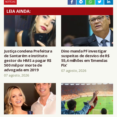
NOTÍCIAS
LEIA AINDA:
Justiça condena Prefeitura
Dino manda PF investigar
de Santarém e instituto
suspeitas de desvios de R$
gestor do HMS a pagar R$
55,4 milhões em ‘Emendas
500 mil por morte de
Pix’
advogada em 2019
07 agosto, 2026
07 agosto, 2026