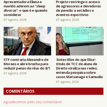
Apresentadora Eliana e
Projeto restringe o acesso
marido aderem ao “sleep
de agressores e devedores
divorce”: o que é e quando
de pensão a estádios e
considerar
eventos esportivos
07 agosto, 2026
07 agosto, 2026
STF contraria Alexandre de
'Antes Elize do que Eliza':
Moraes e abre brecha para
título de TCC de aluna de
reduzir penas de réus do 8/1
Direito viraliza nas redes;
entenda pesquisa sobre
07 agosto, 2026
casos Matsunaga e Samudio
07 agosto, 2026
COMENTÁRIOS
Agradecemos pelo seu comentário!