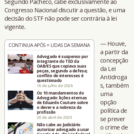
Segundo Pacheco, cabe exclusivamente ao
Congresso Nacional discutir a questão, e uma
decisão do STF não pode ser contrária à lei
vigente.
— Houve,
CONTINUA APÓS + LIDAS DA SEMANA
a partir da
Advogado é suspenso por
concepção
integrante do TED da
OAB/ES que copiava suas
da Lei
peças, segundo a defesa;
conflito de interesses é
Antidroga
questionado
s, também
16 de julho de 2026
uma
Os 10 mandamentos do
Advogado: lições eternas
opção
de Eduardo Couture sobre
o dever e a nobreza da
política de
profissão
30 de abril de 2020
se prever
Não cabe ao Judiciário
o crime de
autorizar advogado a usar