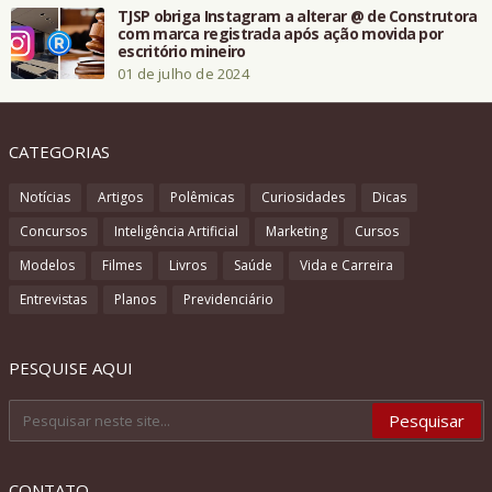
TJSP obriga Instagram a alterar @ de Construtora
com marca registrada após ação movida por
escritório mineiro
01 de julho de 2024
CATEGORIAS
Notícias
Artigos
Polêmicas
Curiosidades
Dicas
Concursos
Inteligência Artificial
Marketing
Cursos
Modelos
Filmes
Livros
Saúde
Vida e Carreira
Entrevistas
Planos
Previdenciário
PESQUISE AQUI
CONTATO