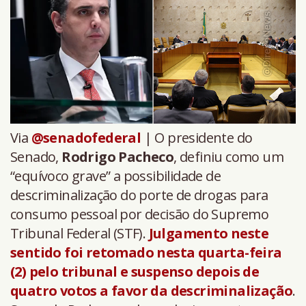
Via
@senadofederal
| O presidente do
Senado,
Rodrigo Pacheco
, definiu como um
“equívoco grave” a possibilidade de
descriminalização do porte de drogas para
consumo pessoal por decisão do Supremo
Tribunal Federal (STF).
Julgamento neste
sentido foi retomado nesta quarta-feira
(2) pelo tribunal e suspenso depois de
quatro votos a favor da descriminalização
.