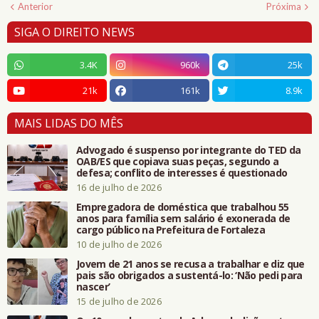
Anterior
Próxima
SIGA O DIREITO NEWS
3.4K
960k
25k
21k
161k
8.9k
MAIS LIDAS DO MÊS
Advogado é suspenso por integrante do TED da
OAB/ES que copiava suas peças, segundo a
defesa; conflito de interesses é questionado
16 de julho de 2026
Empregadora de doméstica que trabalhou 55
anos para família sem salário é exonerada de
cargo público na Prefeitura de Fortaleza
10 de julho de 2026
Jovem de 21 anos se recusa a trabalhar e diz que
pais são obrigados a sustentá-lo: ‘Não pedi para
nascer’
15 de julho de 2026