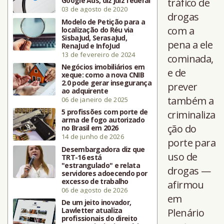
Google Ads, diz juiz federal
tráfico de
03 de agosto de 2020
drogas
Modelo de Petição para a
com a
localização do Réu via
SisbaJud, SerasaJud,
pena a ele
RenaJud e InfoJud
13 de fevereiro de 2024
cominada,
Negócios imobiliários em
e de
xeque: como a nova CNIB
2.0 pode gerar insegurança
prever
ao adquirente
também a
06 de janeiro de 2025
5 profissões com porte de
criminaliza
arma de fogo autorizado
ção do
no Brasil em 2026
14 de junho de 2026
porte para
Desembargadora diz que
uso de
TRT-16 está
"estrangulado" e relata
drogas —
servidores adoecendo por
excesso de trabalho
afirmou
06 de agosto de 2026
em
De um jeito inovador,
Lawletter atualiza
Plenário
profissionais do direito