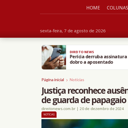
HOME
COLUNA
sexta-feira, 7 de agosto de 2026
DIREITO NEWS
Perícia derruba assinatura
dobro a aposentado
Página inicial
Notícias
Justiça reconhece ausê
de guarda de papagaio
direitonews.com.br
|
20 de dezembro de 2024
NOTÍCIAS