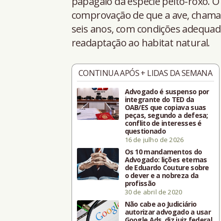
papagaio da espécie peito-roxo. O
comprovação de que a ave, chamada
seis anos, com condições adequad
readaptação ao habitat natural.
CONTINUA APÓS + LIDAS DA SEMANA
Advogado é suspenso por
integrante do TED da
OAB/ES que copiava suas
peças, segundo a defesa;
conflito de interesses é
questionado
16 de julho de 2026
Os 10 mandamentos do
Advogado: lições eternas
de Eduardo Couture sobre
o dever e a nobreza da
profissão
30 de abril de 2020
Não cabe ao Judiciário
autorizar advogado a usar
Google Ads, diz juiz federal