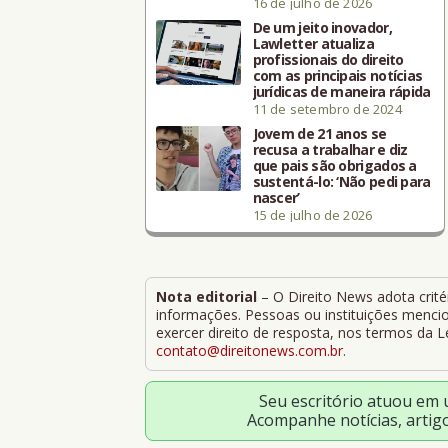
16 de julho de 2026
De um jeito inovador,
Lawletter atualiza
profissionais do direito
com as principais notícias
jurídicas de maneira rápida
11 de setembro de 2024
Jovem de 21 anos se
recusa a trabalhar e diz
que pais são obrigados a
sustentá-lo: ‘Não pedi para
nascer’
15 de julho de 2026
Nota editorial
– O Direito News adota critér
informações. Pessoas ou instituições mencion
exercer direito de resposta, nos termos da 
contato@direitonews.com.br
.
Seu escritório atuou em
Acompanhe notícias, artig