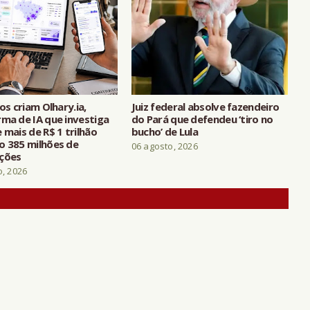
ros criam Olhary.ia,
Juiz federal absolve fazendeiro
rma de IA que investiga
do Pará que defendeu ‘tiro no
 mais de R$ 1 trilhão
bucho’ de Lula
o 385 milhões de
06 agosto, 2026
ções
o, 2026