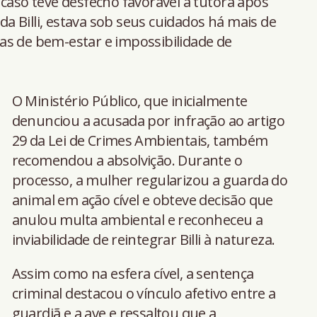
 caso teve desfecho favorável à tutora após
 Billi, estava sob seus cuidados há mais de
as de bem-estar e impossibilidade de
O Ministério Público, que inicialmente
denunciou a acusada por infração ao artigo
29 da Lei de Crimes Ambientais, também
recomendou a absolvição. Durante o
processo, a mulher regularizou a guarda do
animal em ação cível e obteve decisão que
anulou multa ambiental e reconheceu a
inviabilidade de reintegrar Billi à natureza.
Assim como na esfera cível, a sentença
criminal destacou o vínculo afetivo entre a
guardiã e a ave e ressaltou que a