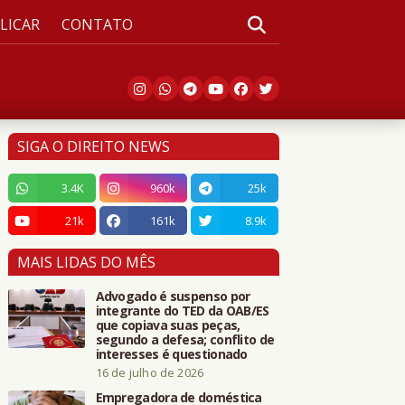
LICAR
CONTATO
SIGA O DIREITO NEWS
3.4K
960k
25k
21k
161k
8.9k
MAIS LIDAS DO MÊS
Advogado é suspenso por
integrante do TED da OAB/ES
que copiava suas peças,
segundo a defesa; conflito de
interesses é questionado
16 de julho de 2026
Empregadora de doméstica