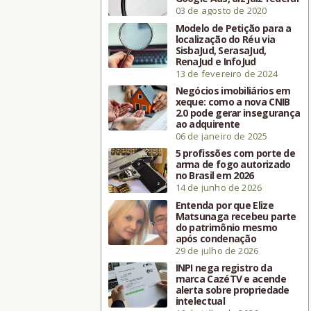
03 de agosto de 2020
Modelo de Petição para a
localização do Réu via
SisbaJud, SerasaJud,
RenaJud e InfoJud
13 de fevereiro de 2024
Negócios imobiliários em
xeque: como a nova CNIB
2.0 pode gerar insegurança
ao adquirente
06 de janeiro de 2025
5 profissões com porte de
arma de fogo autorizado
no Brasil em 2026
14 de junho de 2026
Entenda por que Elize
Matsunaga recebeu parte
do patrimônio mesmo
após condenação
29 de julho de 2026
INPI nega registro da
marca CazéTV e acende
alerta sobre propriedade
intelectual