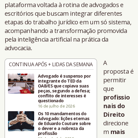
plataforma voltada à rotina de advogados e
escritórios que buscam integrar diferentes
etapas do trabalho jurídico em um só sistema,
acompanhando a transformação promovida
pela inteligência artificial na prática da
advocacia.
A
CONTINUA APÓS + LIDAS DA SEMANA
proposta é
Advogado é suspenso por
permitir
integrante do TED da
OAB/ES que copiava suas
que
peças, segundo a defesa;
conflito de interesses é
profissio
questionado
nais do
16 de julho de 2026
Direito
Os 10 mandamentos do
Advogado: lições eternas
direcione
de Eduardo Couture sobre
o dever e a nobreza da
m
mais
profissão