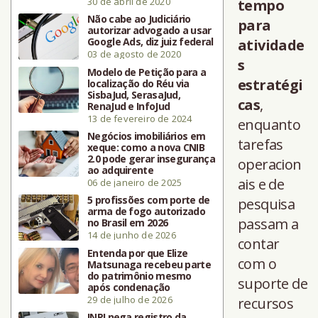
30 de abril de 2020
tempo
Não cabe ao Judiciário
para
autorizar advogado a usar
Google Ads, diz juiz federal
atividade
03 de agosto de 2020
s
Modelo de Petição para a
estratégi
localização do Réu via
SisbaJud, SerasaJud,
cas
,
RenaJud e InfoJud
13 de fevereiro de 2024
enquanto
Negócios imobiliários em
tarefas
xeque: como a nova CNIB
2.0 pode gerar insegurança
operacion
ao adquirente
ais e de
06 de janeiro de 2025
5 profissões com porte de
pesquisa
arma de fogo autorizado
passam a
no Brasil em 2026
14 de junho de 2026
contar
Entenda por que Elize
com o
Matsunaga recebeu parte
do patrimônio mesmo
suporte de
após condenação
29 de julho de 2026
recursos
INPI nega registro da