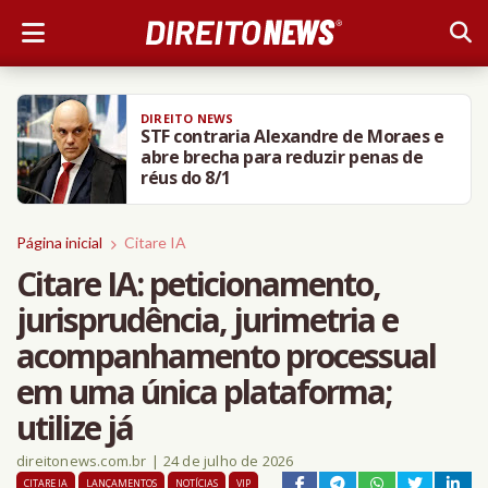
DIREITO NEWS
STF contraria Alexandre de Moraes e
abre brecha para reduzir penas de
réus do 8/1
Página inicial
Citare IA
Citare IA: peticionamento,
jurisprudência, jurimetria e
acompanhamento processual
em uma única plataforma;
utilize já
direitonews.com.br
|
24 de julho de 2026
CITARE IA
LANÇAMENTOS
NOTÍCIAS
VIP