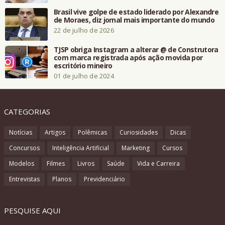
Brasil vive golpe de estado liderado por Alexandre
de Moraes, diz jornal mais importante do mundo
22 de julho de 2026
TJSP obriga Instagram a alterar @ de Construtora
com marca registrada após ação movida por
escritório mineiro
01 de julho de 2024
CATEGORIAS
Notícias
Artigos
Polêmicas
Curiosidades
Dicas
Concursos
Inteligência Artificial
Marketing
Cursos
Modelos
Filmes
Livros
Saúde
Vida e Carreira
Entrevistas
Planos
Previdenciário
PESQUISE AQUI