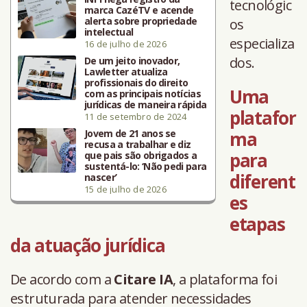
tecnológic
marca CazéTV e acende
alerta sobre propriedade
os
intelectual
especializa
16 de julho de 2026
dos.
De um jeito inovador,
Lawletter atualiza
profissionais do direito
Uma
com as principais notícias
jurídicas de maneira rápida
platafor
11 de setembro de 2024
Jovem de 21 anos se
ma
recusa a trabalhar e diz
para
que pais são obrigados a
sustentá-lo: ‘Não pedi para
diferent
nascer’
15 de julho de 2026
es
etapas
da atuação jurídica
De acordo com a
Citare IA
, a plataforma foi
estruturada para atender necessidades