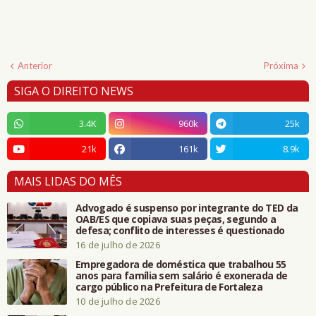
Anterior
Próxima
SIGA O DIREITO NEWS
3.4K
960k
25k
21k
161k
8.9k
MAIS LIDAS DO MÊS
Advogado é suspenso por integrante do TED da
OAB/ES que copiava suas peças, segundo a
defesa; conflito de interesses é questionado
16 de julho de 2026
Empregadora de doméstica que trabalhou 55
anos para família sem salário é exonerada de
cargo público na Prefeitura de Fortaleza
10 de julho de 2026