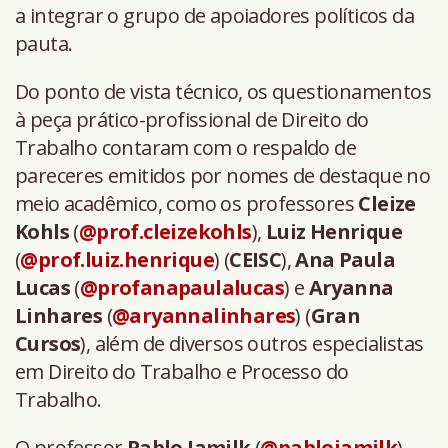
a integrar o grupo de apoiadores políticos da
pauta.
Do ponto de vista técnico, os questionamentos
à peça prático-profissional de Direito do
Trabalho contaram com o respaldo de
pareceres emitidos por nomes de destaque no
meio acadêmico, como os professores
Cleize
Kohls
(
@prof.cleizekohls
),
Luiz Henrique
(
@prof.luiz.henrique
) (
CEISC
),
Ana Paula
Lucas
(
@profanapaulalucas
) e
Aryanna
Linhares
(
@aryannalinhares
) (
Gran
Cursos
), além de diversos outros especialistas
em Direito do Trabalho e Processo do
Trabalho.
O professor
Pablo Jamilk
(
@pablojamilk
),