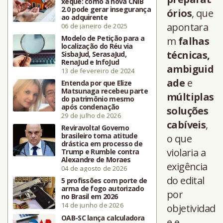
xeque: como a nova CNIB
2.0 pode gerar insegurança
órios
, que
ao adquirente
apontara
06 de janeiro de 2025
Modelo de Petição para a
m
falhas
localização do Réu via
técnicas,
SisbaJud, SerasaJud,
RenaJud e InfoJud
ambiguid
13 de fevereiro de 2024
ade
e
Entenda por que Elize
Matsunaga recebeu parte
múltiplas
do patrimônio mesmo
após condenação
soluções
29 de julho de 2026
cabíveis
,
Reviravolta! Governo
brasileiro toma atitude
o que
drástica em processo de
violaria a
Trump e Rumble contra
Alexandre de Moraes
exigência
04 de agosto de 2026
do edital
5 profissões com porte de
arma de fogo autorizado
por
no Brasil em 2026
14 de junho de 2026
objetividad
OAB-SC lança calculadora
e e