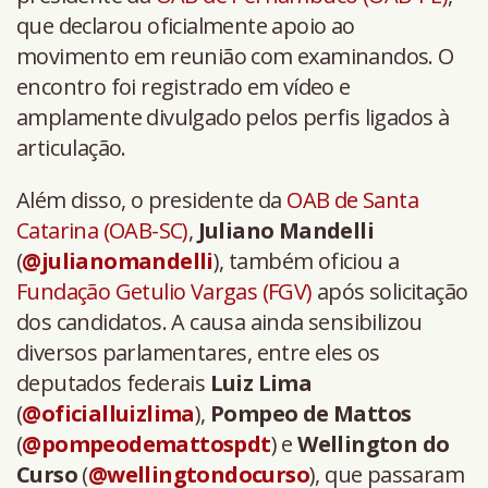
que declarou oficialmente apoio ao
movimento em reunião com examinandos. O
encontro foi registrado em vídeo e
amplamente divulgado pelos perfis ligados à
articulação.
Além disso, o presidente da
OAB de Santa
Catarina (OAB-SC)
,
Juliano Mandelli
(
@julianomandelli
), também oficiou a
Fundação Getulio Vargas (FGV)
após solicitação
dos candidatos. A causa ainda sensibilizou
diversos parlamentares, entre eles os
deputados federais
Luiz Lima
(
@oficialluizlima
),
Pompeo de Mattos
(
@pompeodemattospdt
) e
Wellington do
Curso
(
@wellingtondocurso
), que passaram