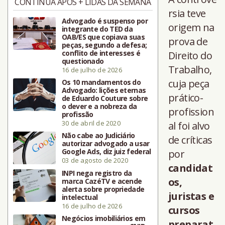
CONTINUA APÓS + LIDAS DA SEMANA
rsia teve
Advogado é suspenso por
origem na
integrante do TED da
OAB/ES que copiava suas
prova de
peças, segundo a defesa;
conflito de interesses é
Direito do
questionado
Trabalho,
16 de julho de 2026
cuja peça
Os 10 mandamentos do
Advogado: lições eternas
prático-
de Eduardo Couture sobre
o dever e a nobreza da
profission
profissão
30 de abril de 2020
al foi alvo
Não cabe ao Judiciário
de críticas
autorizar advogado a usar
Google Ads, diz juiz federal
por
03 de agosto de 2020
candidat
INPI nega registro da
os,
marca CazéTV e acende
alerta sobre propriedade
juristas e
intelectual
16 de julho de 2026
cursos
Negócios imobiliários em
preparat