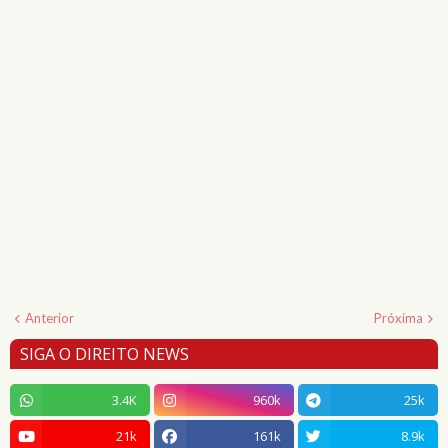
Anterior
Próxima
SIGA O DIREITO NEWS
3.4K
960k
25k
21k
161k
8.9k