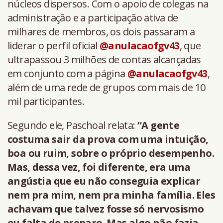
núcleos dispersos. Com o apoio de colegas na
administração e a participação ativa de
milhares de membros, os dois passaram a
liderar o perfil oficial
@anulacaofgv43
, que
ultrapassou 3 milhões de contas alcançadas
em conjunto com a página
@anulacaofgv43
,
além de uma rede de grupos com mais de 10
mil participantes.
Segundo ele, Paschoal relata:
“A gente
costuma sair da prova com uma intuição,
boa ou ruim, sobre o próprio desempenho.
Mas, dessa vez, foi diferente, era uma
angústia que eu não conseguia explicar
nem pra mim, nem pra minha família. Eles
achavam que talvez fosse só nervosismo
ou falta de preparo. Mas algo não fazia