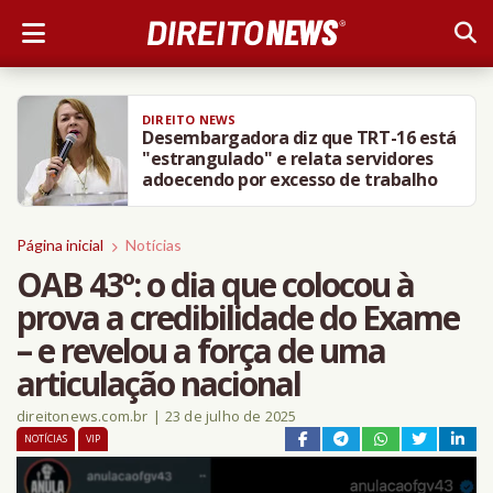
DIREITO NEWS
Desembargadora diz que TRT-16 está
"estrangulado" e relata servidores
adoecendo por excesso de trabalho
Página inicial
Notícias
OAB 43º: o dia que colocou à
prova a credibilidade do Exame
– e revelou a força de uma
articulação nacional
direitonews.com.br
|
23 de julho de 2025
NOTÍCIAS
VIP