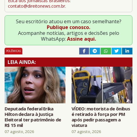
Ética dos Jornalistas Brasileiros
:
contato@direitonews.com.br
.
Seu escritório atuou em um caso semelhante?
Publique conosco.
Acompanhe notícias, artigos e decisões pelo
WhatsApp:
Assine aqui.
POLÊMICAS
LEIA AINDA:
Deputada federal Erika
VÍDEO: motorista de ônibus
Hilton declara à Justiça
é retirado à força por PM
Eleitoral ter patrimônio de
após pedir passagem a
R$ 15 mil
viatura
07 agosto, 2026
07 agosto, 2026