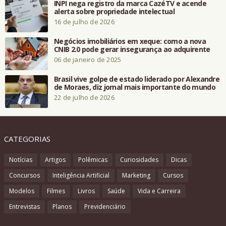
INPI nega registro da marca CazéTV e acende
alerta sobre propriedade intelectual
16 de julho de 2026
Negócios imobiliários em xeque: como a nova
CNIB 2.0 pode gerar insegurança ao adquirente
06 de janeiro de 2025
Brasil vive golpe de estado liderado por Alexandre
de Moraes, diz jornal mais importante do mundo
22 de julho de 2026
CATEGORIAS
Notícias
Artigos
Polêmicas
Curiosidades
Dicas
Concursos
Inteligência Artificial
Marketing
Cursos
Modelos
Filmes
Livros
Saúde
Vida e Carreira
Entrevistas
Planos
Previdenciário