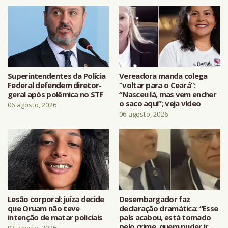
Superintendentes da Polícia
Vereadora manda colega
Federal defendem diretor-
“voltar para o Ceará”:
geral após polêmica no STF
“Nasceu lá, mas vem encher
o saco aqui”; veja vídeo
06 agosto, 2026
06 agosto, 2026
Lesão corporal: juíza decide
Desembargador faz
que Oruam não teve
declaração dramática: “Esse
intenção de matar policiais
país acabou, está tomado
pelo crime, quem puder ir
03 agosto, 2026