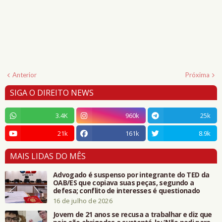
Anterior
Próxima
SIGA O DIREITO NEWS
3.4K
960k
25k
21k
161k
8.9k
MAIS LIDAS DO MÊS
Advogado é suspenso por integrante do TED da
OAB/ES que copiava suas peças, segundo a
defesa; conflito de interesses é questionado
16 de julho de 2026
Jovem de 21 anos se recusa a trabalhar e diz que