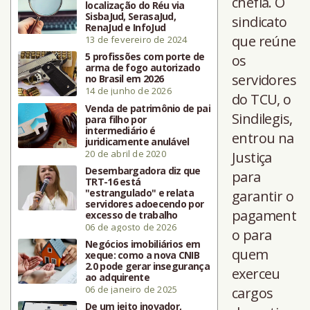
chefia. O
localização do Réu via
SisbaJud, SerasaJud,
sindicato
RenaJud e InfoJud
que reúne
13 de fevereiro de 2024
5 profissões com porte de
os
arma de fogo autorizado
servidores
no Brasil em 2026
14 de junho de 2026
do TCU, o
Venda de patrimônio de pai
Sindilegis,
para filho por
intermediário é
entrou na
juridicamente anulável
20 de abril de 2020
Justiça
Desembargadora diz que
para
TRT-16 está
"estrangulado" e relata
garantir o
servidores adoecendo por
pagament
excesso de trabalho
06 de agosto de 2026
o para
Negócios imobiliários em
quem
xeque: como a nova CNIB
2.0 pode gerar insegurança
exerceu
ao adquirente
06 de janeiro de 2025
cargos
De um jeito inovador,