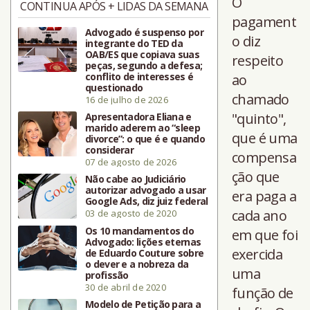
O
CONTINUA APÓS + LIDAS DA SEMANA
pagament
Advogado é suspenso por
o diz
integrante do TED da
OAB/ES que copiava suas
respeito
peças, segundo a defesa;
conflito de interesses é
ao
questionado
chamado
16 de julho de 2026
"quinto",
Apresentadora Eliana e
marido aderem ao “sleep
que é uma
divorce”: o que é e quando
considerar
compensa
07 de agosto de 2026
ção que
Não cabe ao Judiciário
autorizar advogado a usar
era paga a
Google Ads, diz juiz federal
cada ano
03 de agosto de 2020
Os 10 mandamentos do
em que foi
Advogado: lições eternas
exercida
de Eduardo Couture sobre
o dever e a nobreza da
uma
profissão
30 de abril de 2020
função de
Modelo de Petição para a