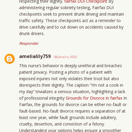
respecting their dignity.
fairfax DUI Checkpoint
By
administering regular sobriety testing, Fairfax DUI
checkpoints seek to prevent drunk driving and maintain
traffic safety. These checkpoints act as a reminder to
drive carefully and to cut down on accidents caused by
drunk drivers.
Responder
amelialily759
08 janeiro, 2025
This nurse’s behavior is deeply unethical and breaches
patient privacy. Posting a photo of a patient with
exposed injuries not only violates their trust but also
disrespects their dignity. The caption “I’m not a cook in
my day” trivializes a serious situation, highlighting a lack
of professional integrity
Grounds for Divorce in fairfax
In
Fairfax, the grounds for divorce can be either no-fault or
fault-based. No-fault divorce requires a separation of at
least one year, while fault grounds include adultery,
cruelty, desertion, and conviction of a felony.
Understanding your options helps ensure a smoother