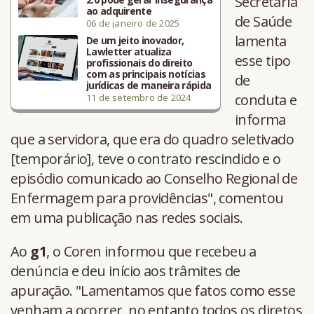
Secretaria
ao adquirente
de Saúde
06 de janeiro de 2025
lamenta
De um jeito inovador,
Lawletter atualiza
esse tipo
profissionais do direito
com as principais notícias
de
jurídicas de maneira rápida
conduta e
11 de setembro de 2024
informa
que a servidora, que era do quadro seletivado
[temporário], teve o contrato rescindido e o
episódio comunicado ao Conselho Regional de
Enfermagem para providências", comentou
em uma publicação nas redes sociais.
Ao
g1
, o Coren informou que recebeu a
denúncia e deu início aos trâmites de
apuração. "Lamentamos que fatos como esse
venham a ocorrer, no entanto todos os diretos