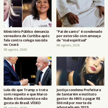
Ministério Público denuncia
“Pai de santo” é condenado
vereadora de Curitiba após
por extorsão com ameaça
fala contra colega nascida
de “mal espiritual”
no Ceará
08 agosto, 2026
08 agosto, 2026
Lula diz que Trump o trata
Justiça condena Prefeitura
com respeito e que Marco
de Santarém e instituto
Rubio é bolsonarista e não
gestor do HMS a pagar R$
gosta do Brasil. VÍDEO
500 mil por morte de
advogada em 2019
08 agosto, 2026