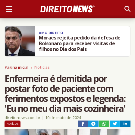
DIREITO NEWS
BH: Câmara aprova PL que obriga
agressor de animais a pagar
tratamento
Página inicial
Notícias
Enfermeira é demitida por
postar foto de paciente com
ferimentos expostos e legenda:
'Eu no meu dia mais cozinheira'
direitonews.com.br
|
10 de maio de 2024
NOTÍCIAS