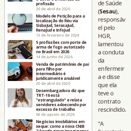
de Saúde
profissão
30 de abril de 2020
(
Sesau
),
Modelo de Petição para a
responsáv
localização do Réu via
SisbaJud, SerasaJud,
el pelo
RenaJud e InfoJud
HGR,
13 de fevereiro de 2024
5 profissões com porte de
lamentou
arma de fogo autorizado
a conduta
no Brasil em 2026
14 de junho de 2026
da
Venda de patrimônio de pai
enfermeir
para filho por
intermediário é
a e disse
juridicamente anulável
20 de abril de 2020
que ela
Desembargadora diz que
teve o
TRT-16 está
"estrangulado" e relata
contrato
servidores adoecendo por
rescindido.
excesso de trabalho
06 de agosto de 2026
Negócios imobiliários em
"A
xeque: como a nova CNIB
2.0 pode gerar insegurança