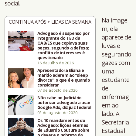
social.
Na image
CONTINUA APÓS + LIDAS DA SEMANA
m, ela
Advogado é suspenso por
aparece de
integrante do TED da
OAB/ES que copiava suas
luvas e
peças, segundo a defesa;
conflito de interesses é
segurando
questionado
gazes com
16 de julho de 2026
uma
Apresentadora Eliana e
marido aderem ao “sleep
estudante
divorce”: o que é e quando
considerar
de
07 de agosto de 2026
enfermag
Não cabe ao Judiciário
autorizar advogado a usar
em ao
Google Ads, diz juiz federal
lado. A
03 de agosto de 2020
Os 10 mandamentos do
Secretaria
Advogado: lições eternas
Estadual
de Eduardo Couture sobre
o dever e a nobreza da