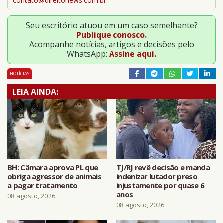
contato@direitonews.com.br
.
Seu escritório atuou em um caso semelhante?
Publique conosco.
Acompanhe notícias, artigos e decisões pelo
WhatsApp:
Assine aqui.
NOTÍCIAS
LEIA AINDA:
BH: Câmara aprova PL que
TJ/RJ revê decisão e manda
obriga agressor de animais
indenizar lutador preso
a pagar tratamento
injustamente por quase 6
anos
08 agosto, 2026
08 agosto, 2026