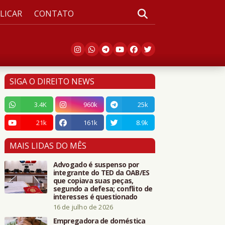
LICAR
CONTATO
SIGA O DIREITO NEWS
3.4K
960k
25k
21k
161k
8.9k
MAIS LIDAS DO MÊS
Advogado é suspenso por
integrante do TED da OAB/ES
que copiava suas peças,
segundo a defesa; conflito de
interesses é questionado
16 de julho de 2026
Empregadora de doméstica