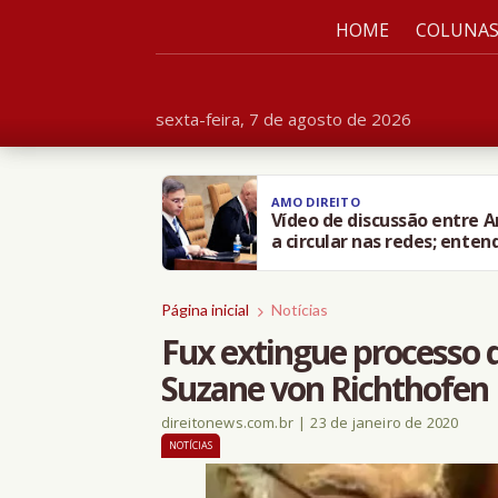
HOME
COLUNA
sexta-feira, 7 de agosto de 2026
AMO DIREITO
Vídeo de discussão entre 
a circular nas redes; enten
Página inicial
Notícias
Fux extingue processo q
Suzane von Richthofen
direitonews.com.br
|
23 de janeiro de 2020
NOTÍCIAS