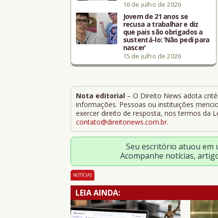
16 de julho de 2026
Jovem de 21 anos se
recusa a trabalhar e diz
que pais são obrigados a
sustentá-lo: ‘Não pedi para
nascer’
15 de julho de 2026
Nota editorial
– O Direito News adota critér
informações. Pessoas ou instituições mencion
exercer direito de resposta, nos termos da 
contato@direitonews.com.br
.
Seu escritório atuou em
Acompanhe notícias, artig
NOTÍCIAS
LEIA AINDA: