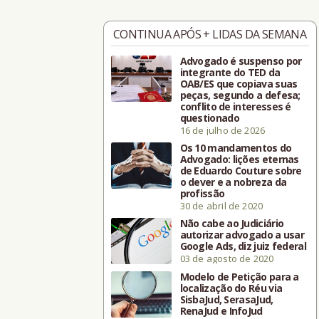
CONTINUA APÓS + LIDAS DA SEMANA
Advogado é suspenso por
integrante do TED da
OAB/ES que copiava suas
peças, segundo a defesa;
conflito de interesses é
questionado
16 de julho de 2026
Os 10 mandamentos do
Advogado: lições eternas
de Eduardo Couture sobre
o dever e a nobreza da
profissão
30 de abril de 2020
Não cabe ao Judiciário
autorizar advogado a usar
Google Ads, diz juiz federal
03 de agosto de 2020
Modelo de Petição para a
localização do Réu via
SisbaJud, SerasaJud,
RenaJud e InfoJud