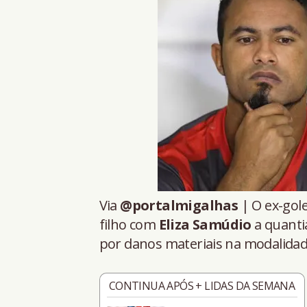
Via
@portalmigalhas
| O ex-gol
filho com
Eliza Samúdio
a quantia
por danos materiais na modalidad
CONTINUA APÓS + LIDAS DA SEMANA