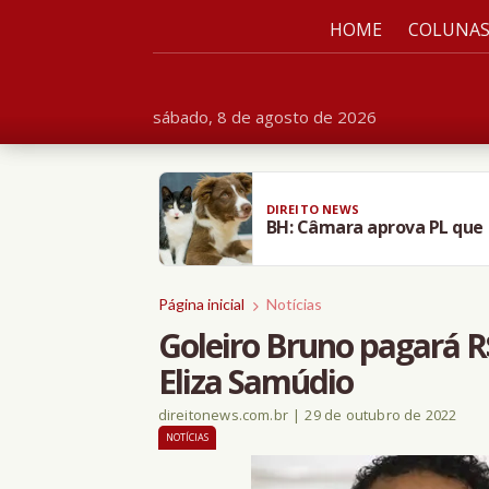
HOME
COLUNA
sábado, 8 de agosto de 2026
DIREITO NEWS
BH: Câmara aprova PL que 
Página inicial
Notícias
Goleiro Bruno pagará R$
Eliza Samúdio
direitonews.com.br
|
29 de outubro de 2022
NOTÍCIAS