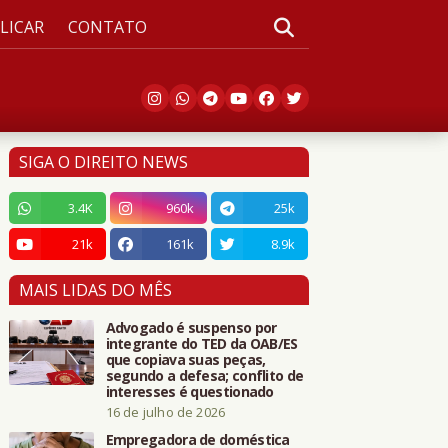
LICAR
CONTATO
SIGA O DIREITO NEWS
3.4K
960k
25k
21k
161k
8.9k
MAIS LIDAS DO MÊS
Advogado é suspenso por
integrante do TED da OAB/ES
que copiava suas peças,
segundo a defesa; conflito de
interesses é questionado
16 de julho de 2026
Empregadora de doméstica