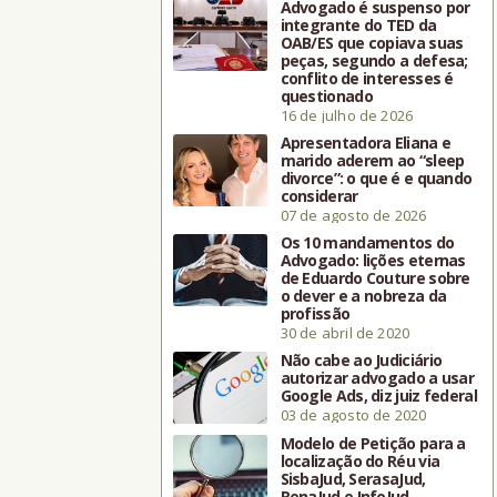
Advogado é suspenso por
integrante do TED da
OAB/ES que copiava suas
peças, segundo a defesa;
conflito de interesses é
questionado
16 de julho de 2026
Apresentadora Eliana e
marido aderem ao “sleep
divorce”: o que é e quando
considerar
07 de agosto de 2026
Os 10 mandamentos do
Advogado: lições eternas
de Eduardo Couture sobre
o dever e a nobreza da
profissão
30 de abril de 2020
Não cabe ao Judiciário
autorizar advogado a usar
Google Ads, diz juiz federal
03 de agosto de 2020
Modelo de Petição para a
localização do Réu via
SisbaJud, SerasaJud,
RenaJud e InfoJud