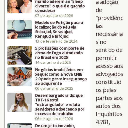
a adoção
marido aderem ao “sleep
divorce”: o que é e quando
de
considerar
07 de agosto de 2026
“providênc
Modelo de Petição para a
ias
localização do Réu via
SisbaJud, SerasaJud,
necessária
RenaJud e InfoJud
s no
13 de fevereiro de 2024
5 profissões com porte de
sentido de
arma de fogo autorizado
permitir
no Brasil em 2026
14 de junho de 2026
acesso aos
Negócios imobiliários em
advogados
xeque: como a nova CNIB
2.0 pode gerar insegurança
constituíd
ao adquirente
06 de janeiro de 2025
os pelas
Desembargadora diz que
partes aos
TRT-16 está
"estrangulado" e relata
autos dos
servidores adoecendo por
Inquéritos
excesso de trabalho
06 de agosto de 2026
4.781,
De um jeito inovador,