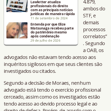
4.879,
Lawletter atualiza
profissionais do direito
ambos do
com as principais notícias
jurídicas de maneira rápida
STF, e
11 de setembro de 2024
demais
Entenda por que Elize
Matsunaga recebeu parte
processos
do patrimônio mesmo
correlatos”
após condenação
29 de julho de 2026
. Segundo
a OAB, os
advogados não estavam tendo acesso aos
inquéritos sigilosos em que seus clientes são
investigados ou citados.
Segundo a decisão de Moraes, nenhum
advogado está tendo o exercício profissional
cerceado, assim como os investigados estão
tendo acesso ao devido processo legal e ao
direito de defesa. Porém, de acordo com o