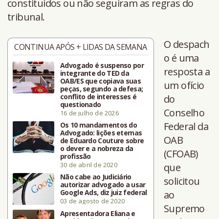
constituídos ou não seguiram as regras do
tribunal.
O despach
CONTINUA APÓS + LIDAS DA SEMANA
o é uma
Advogado é suspenso por
resposta a
integrante do TED da
OAB/ES que copiava suas
um ofício
peças, segundo a defesa;
conflito de interesses é
do
questionado
Conselho
16 de julho de 2026
Federal da
Os 10 mandamentos do
Advogado: lições eternas
OAB
de Eduardo Couture sobre
o dever e a nobreza da
(CFOAB)
profissão
30 de abril de 2020
que
Não cabe ao Judiciário
solicitou
autorizar advogado a usar
Google Ads, diz juiz federal
ao
03 de agosto de 2020
Supremo
Apresentadora Eliana e