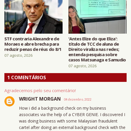
STF contraria Alexandre de
'Antes Elize do que Eliza':
Moraes e abre brecha para
título de TCC de aluna de
reduzir penas de réus do 8/1
Direito viraliza nas redes;
entenda pesquisa sobre
07 agosto, 2026
casos Matsunaga e Samudio
07 agosto, 2026
1 COMENTÁRIOS
Agradecemos pelo seu comentário!
WRIGHT MORGAN
04 dezembro, 2022
How i did a background check on my business
associates via the help of a CYBER GENIE. I discovered I
was doing business with some Malaysian fraudulent
cartel after doing an external background check with the