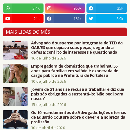
3.4K
960k
25k
21k
161k
8.9k
MAIS LIDAS DO MÊS
Advogado é suspenso por integrante do TED da
OAB/ES que copiava suas peças, segundo a
defesa; conflito de interesses é questionado
16 de julho de 2026
Empregadora de doméstica que trabalhou 55
anos para família sem salário é exonerada de
cargo público na Prefeitura de Fortaleza
10 de julho de 2026
Jovem de 21 anos se recusa a trabalhar e diz que
pais são obrigados a sustentá-lo: ‘Não pedi para
nascer’
15 de julho de 2026
Os 10 mandamentos do Advogado: lições eternas
de Eduardo Couture sobre o dever e a nobreza da
profissão
30 de abril de 2020