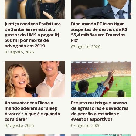
Justiça condena Prefeitura
Dino manda PF investigar
de Santarém e instituto
suspeitas de desvios de R$
gestor do HMS a pagar R$
55,4 milhões em ‘Emendas
500 mil por morte de
Pix’
advogada em 2019
07 agosto, 2026
07 agosto, 2026
Apresentadora Eliana e
Projeto restringe o acesso
marido aderem ao “sleep
de agressores e devedores
divorce”: o que é e quando
de pensão a estádios e
considerar
eventos esportivos
07 agosto, 2026
07 agosto, 2026