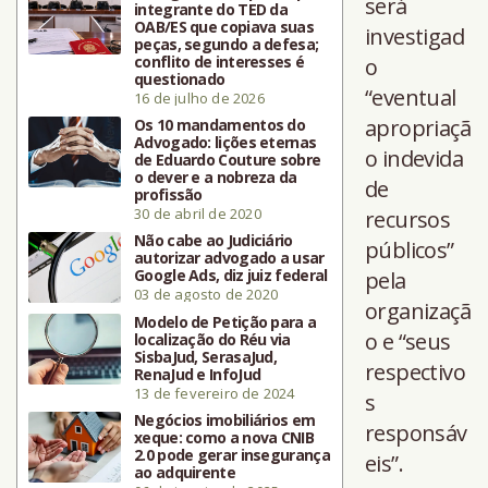
será
integrante do TED da
OAB/ES que copiava suas
investigad
peças, segundo a defesa;
conflito de interesses é
o
questionado
“eventual
16 de julho de 2026
apropriaçã
Os 10 mandamentos do
Advogado: lições eternas
o indevida
de Eduardo Couture sobre
o dever e a nobreza da
de
profissão
30 de abril de 2020
recursos
Não cabe ao Judiciário
públicos”
autorizar advogado a usar
Google Ads, diz juiz federal
pela
03 de agosto de 2020
organizaçã
Modelo de Petição para a
o e “seus
localização do Réu via
SisbaJud, SerasaJud,
respectivo
RenaJud e InfoJud
13 de fevereiro de 2024
s
Negócios imobiliários em
responsáv
xeque: como a nova CNIB
2.0 pode gerar insegurança
eis”.
ao adquirente