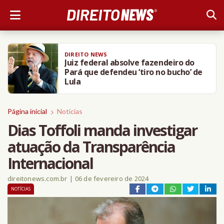
DIREITO NEWS
TRT-SE multa empresa após
advogada usar Inteligência Artificial
para inventar precedentes judiciais
Página inicial
Notícias
Dias Toffoli manda investigar
atuação da Transparência
Internacional
direitonews.com.br
|
06 de fevereiro de 2024
NOTÍCIAS