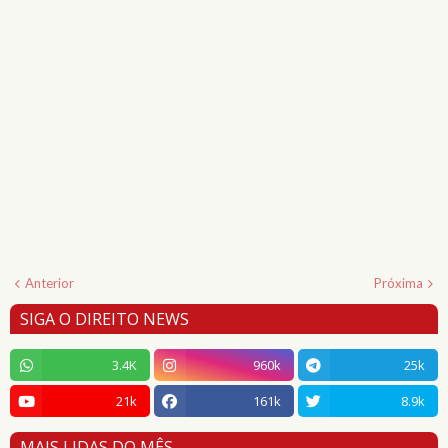
Anterior
Próxima
SIGA O DIREITO NEWS
3.4K
960k
25k
21k
161k
8.9k
MAIS LIDAS DO MÊS