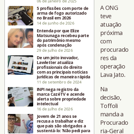
06 de janeiro de 2025
A ONG
5 profissões com porte de
arma de fogo autorizado
teve
no Brasil em 2026
14 de junho de 2026
atuação
Entenda por que Elize
próxima
Matsunaga recebeu parte
com
do patrimônio mesmo
após condenação
procurado
29 de julho de 2026
res da
De um jeito inovador,
Lawletter atualiza
operação
profissionais do direito
com as principais notícias
Lava Jato.
jurídicas de maneira rápida
11 de setembro de 2024
Na
INPI nega registro da
marca CazéTV e acende
decisão,
alerta sobre propriedade
intelectual
Toffoli
16 de julho de 2026
manda a
Jovem de 21 anos se
recusa a trabalhar e diz
Procurado
que pais são obrigados a
ria-Geral
sustentá-lo: ‘Não pedi para