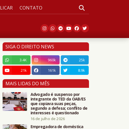
LICAR
CONTATO
SIGA O DIREITO NEWS
3.4K
960k
25k
21k
161k
8.9k
MAIS LIDAS DO MÊS
Advogado é suspenso por
integrante do TED da OAB/ES
que copiava suas peças,
segundo a defesa; conflito de
interesses é questionado
16 de julho de 2026
Empregadora de doméstica