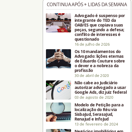
CONTINUA APÓS + LIDAS DA SEMANA
Advogado é suspenso por
integrante do TED da
OAB/ES que copiava suas
peças, segundo a defesa;
conflito de interesses é
questionado
16 de julho de 2026
Os 10 mandamentos do
Advogado: lições eternas
de Eduardo Couture sobre
o dever e a nobreza da
profissão
30 de abril de 2020
Não cabe ao Judiciário
autorizar advogado a usar
Google Ads, diz juiz federal
03 de agosto de 2020
Modelo de Petição para a
localização do Réu via
SisbaJud, SerasaJud,
RenaJud e InfoJud
13 de fevereiro de 2024
Negócios imobiliários em