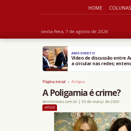
HOME
COLUNA
sexta-feira, 7 de agosto de 2026
AMO DIREITO
Vídeo de discussão entre 
a circular nas redes; enten
Página inicial
Artigos
A Poligamia é crime?
direitonews.com.br
|
03 de março de 2020
ARTIGOS