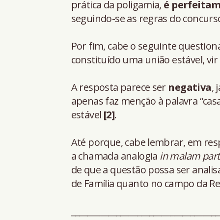
prática da poligamia,
é perfeitam
seguindo-se as regras do concurso
Por fim, cabe o seguinte question
constituído uma união estável, vir 
A resposta parece ser
negativa
,
apenas faz menção à palavra “cas
estável
[2]
.
Até porque, cabe lembrar, em resp
a chamada analogia
in malam par
de que a questão possa ser analisad
de Família quanto no campo da Res
____________________________________