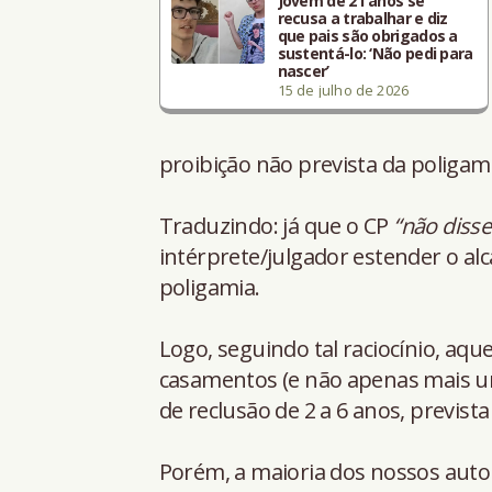
Jovem de 21 anos se
recusa a trabalhar e diz
que pais são obrigados a
sustentá-lo: ‘Não pedi para
nascer’
15 de julho de 2026
proibição não prevista da poligam
Traduzindo: já que o CP
“não disse
intérprete/julgador estender o alc
poligamia.
Logo, seguindo tal raciocínio, aqu
casamentos (e não apenas mais u
de reclusão de 2 a 6 anos, previst
Porém, a maioria dos nossos auto