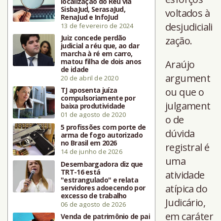
localização do Réu via
SisbaJud, SerasaJud,
voltados à
RenaJud e InfoJud
desjudiciali
13 de fevereiro de 2024
Juiz concede perdão
zação.
judicial a réu que, ao dar
marcha à ré em carro,
matou filha de dois anos
Araújo
de idade
argument
20 de abril de 2020
TJ aposenta juíza
ou que o
compulsoriamente por
julgament
baixa produtividade
01 de agosto de 2020
o de
5 profissões com porte de
dúvida
arma de fogo autorizado
no Brasil em 2026
registral é
14 de junho de 2026
uma
Desembargadora diz que
TRT-16 está
atividade
"estrangulado" e relata
atípica do
servidores adoecendo por
excesso de trabalho
Judicário,
06 de agosto de 2026
em caráter
Venda de patrimônio de pai