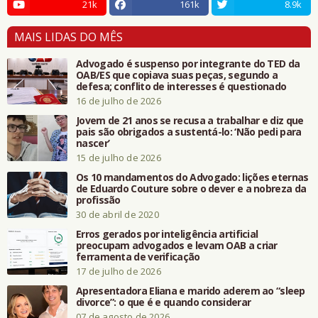
21k
161k
8.9k
MAIS LIDAS DO MÊS
Advogado é suspenso por integrante do TED da
OAB/ES que copiava suas peças, segundo a
defesa; conflito de interesses é questionado
16 de julho de 2026
Jovem de 21 anos se recusa a trabalhar e diz que
pais são obrigados a sustentá-lo: ‘Não pedi para
nascer’
15 de julho de 2026
Os 10 mandamentos do Advogado: lições eternas
de Eduardo Couture sobre o dever e a nobreza da
profissão
30 de abril de 2020
Erros gerados por inteligência artificial
preocupam advogados e levam OAB a criar
ferramenta de verificação
17 de julho de 2026
Apresentadora Eliana e marido aderem ao “sleep
divorce”: o que é e quando considerar
07 de agosto de 2026