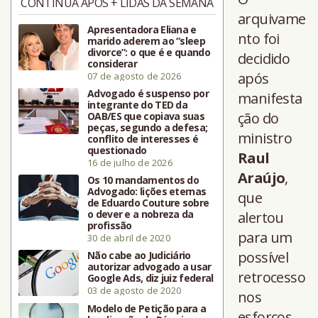
CONTINUA APÓS + LIDAS DA SEMANA
arquivame
Apresentadora Eliana e
nto foi
marido aderem ao “sleep
divorce”: o que é e quando
decidido
considerar
após
07 de agosto de 2026
Advogado é suspenso por
manifesta
integrante do TED da
ção do
OAB/ES que copiava suas
peças, segundo a defesa;
ministro
conflito de interesses é
questionado
Raul
16 de julho de 2026
Araújo
,
Os 10 mandamentos do
Advogado: lições eternas
que
de Eduardo Couture sobre
o dever e a nobreza da
alertou
profissão
para um
30 de abril de 2020
possível
Não cabe ao Judiciário
autorizar advogado a usar
retrocesso
Google Ads, diz juiz federal
03 de agosto de 2020
nos
Modelo de Petição para a
esforços