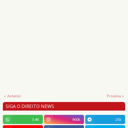
Anterior
Próxima
SIGA O DIREITO NEWS
3.4K
960k
25k