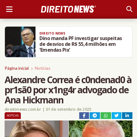
DIREITO NEWS
Dino manda PF investigar suspeitas
de desvios de R$ 55,4 milhões em
‘Emendas Pix’
Página inicial
Notícias
Alexandre Correa é c0ndenad0 à
pr1sã0 por x1ng4r advogado de
Ana Hickmann
direitonews.com.br
|
01 de setembro de 2025
NOTÍCIAS