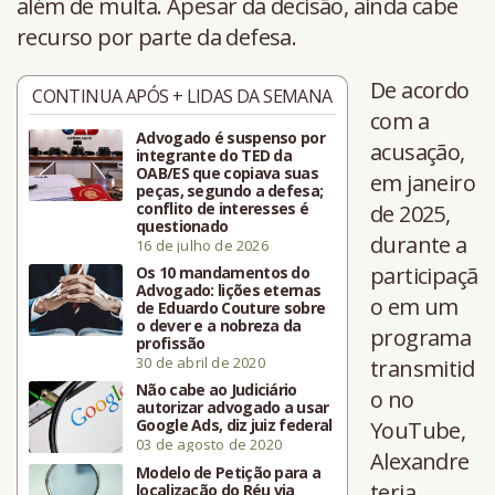
além de multa. Apesar da decisão, ainda cabe
recurso por parte da defesa.
De acordo
CONTINUA APÓS + LIDAS DA SEMANA
com a
Advogado é suspenso por
acusação,
integrante do TED da
OAB/ES que copiava suas
em janeiro
peças, segundo a defesa;
conflito de interesses é
de 2025,
questionado
durante a
16 de julho de 2026
participaçã
Os 10 mandamentos do
Advogado: lições eternas
o em um
de Eduardo Couture sobre
o dever e a nobreza da
programa
profissão
30 de abril de 2020
transmitid
Não cabe ao Judiciário
o no
autorizar advogado a usar
Google Ads, diz juiz federal
YouTube,
03 de agosto de 2020
Alexandre
Modelo de Petição para a
teria
localização do Réu via