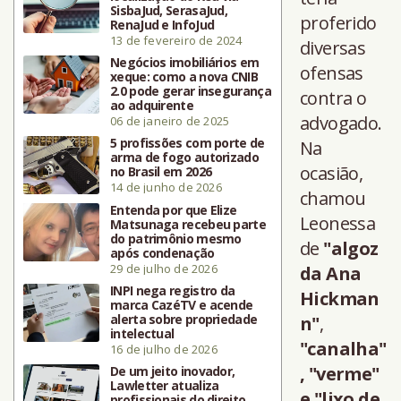
SisbaJud, SerasaJud,
proferido
RenaJud e InfoJud
13 de fevereiro de 2024
diversas
Negócios imobiliários em
ofensas
xeque: como a nova CNIB
2.0 pode gerar insegurança
contra o
ao adquirente
advogado.
06 de janeiro de 2025
5 profissões com porte de
Na
arma de fogo autorizado
ocasião,
no Brasil em 2026
14 de junho de 2026
chamou
Entenda por que Elize
Leonessa
Matsunaga recebeu parte
do patrimônio mesmo
de
"algoz
após condenação
29 de julho de 2026
da Ana
INPI nega registro da
Hickman
marca CazéTV e acende
alerta sobre propriedade
n"
,
intelectual
"canalha"
16 de julho de 2026
, "verme"
De um jeito inovador,
Lawletter atualiza
e "lixo de
profissionais do direito