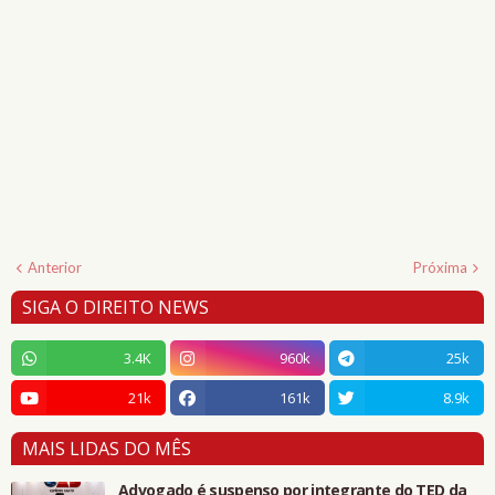
Anterior
Próxima
SIGA O DIREITO NEWS
3.4K
960k
25k
21k
161k
8.9k
MAIS LIDAS DO MÊS
Advogado é suspenso por integrante do TED da