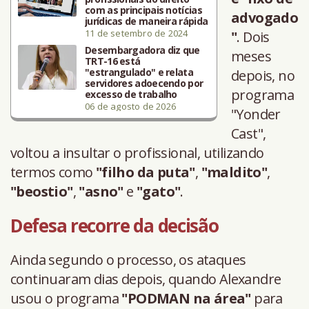
com as principais notícias
advogado
jurídicas de maneira rápida
11 de setembro de 2024
"
. Dois
Desembargadora diz que
meses
TRT-16 está
"estrangulado" e relata
depois, no
servidores adoecendo por
programa
excesso de trabalho
06 de agosto de 2026
"Yonder
Cast",
voltou a insultar o profissional, utilizando
termos como
"filho da puta"
,
"maldito"
,
"beostio"
,
"asno"
e
"gato"
.
Defesa recorre da decisão
Ainda segundo o processo, os ataques
continuaram dias depois, quando Alexandre
usou o programa
"PODMAN na área"
para