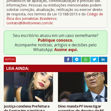
jornalísticos de apuração, contextualização e precisão das
informações. Pessoas ou instituições mencionadas podem
solicitar correção, atualização, retificação ou exercer direito
de resposta, nos termos da Lei 13.188/2015 e do
Código de
Ética dos Jornalistas Brasileiros
:
contato@direitonews.com.br
.
Seu escritório atuou em um caso semelhante?
Publique conosco.
Acompanhe notícias, artigos e decisões pelo
WhatsApp:
Assine aqui.
NOTÍCIAS
LEIA AINDA:
Justiça condena Prefeitura
Dino manda PF investigar
de Santarém e instituto
suspeitas de desvios de R$